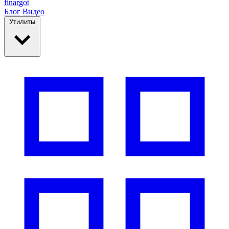
finar
got
Блог
Видео
Утилиты