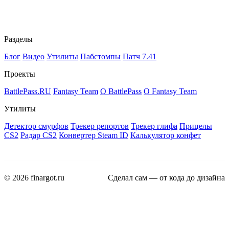
Разделы
Блог
Видео
Утилиты
Пабстомпы
Патч 7.41
Проекты
BattlePass.RU
Fantasy Team
О BattlePass
О Fantasy Team
Утилиты
Детектор смурфов
Трекер репортов
Трекер глифа
Прицелы
CS2
Радар CS2
Конвертер Steam ID
Калькулятор конфет
© 2026 finargot.ru
Сделал сам — от кода до дизайна