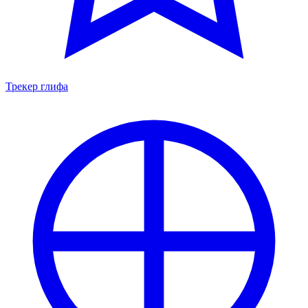
Трекер глифа