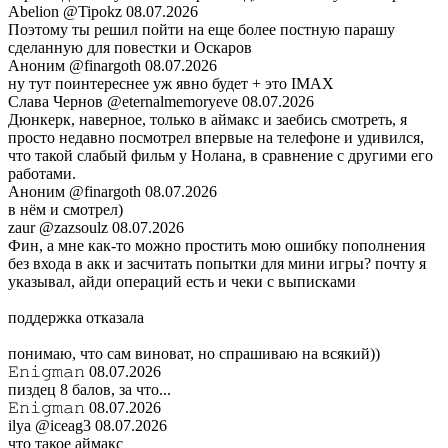
Abelion
@Tipokz
08.07.2026
Поэтому ты решил пойти на еще более постную парашу
сделанную для повестки и Оскаров
Аноним
@finargoth
08.07.2026
ну тут поинтереснее уж явно будет + это IMAX
Слава Чернов
@eternalmemoryeve
08.07.2026
Дюнкерк, наверное, только в аймакс и заебись смотреть, я
просто недавно посмотрел впервые на телефоне и удивился,
что такой слабый фильм у Нолана, в сравнение с другими его
работами.
Аноним
@finargoth
08.07.2026
в нём и смотрел)
zaur
@zazsoulz
08.07.2026
Фин, а мне как-то можно простить мою ошибку пополнения
без входа в акк и засчитать попытки для мини игры? почту я
указывал, айди операций есть и чеки с выписками
поддержка отказала
понимаю, что сам виноват, но спрашиваю на всякий))
𝙴𝚗𝚒𝚐𝚖𝚊𝚗
08.07.2026
пиздец 8 балов, за что...
𝙴𝚗𝚒𝚐𝚖𝚊𝚗
08.07.2026
ilya
@iceag3
08.07.2026
что такое аймакс