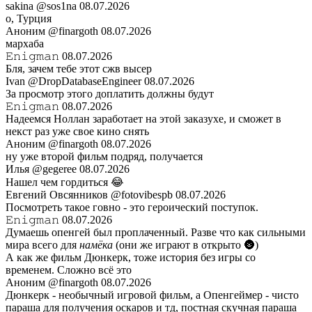
sakina
@sos1na
08.07.2026
о, Турция
Аноним
@finargoth
08.07.2026
мархаба
𝙴𝚗𝚒𝚐𝚖𝚊𝚗
08.07.2026
Бля, зачем тебе этот сжв высер
Ivan
@DropDatabaseEngineer
08.07.2026
За просмотр этого доплатить должны будут
𝙴𝚗𝚒𝚐𝚖𝚊𝚗
08.07.2026
Надеемся Ноллан заработает на этой заказухе, и сможет в
некст раз уже свое кино снять
Аноним
@finargoth
08.07.2026
ну уже второй фильм подряд, получается
Илья
@gegeree
08.07.2026
Нашел чем гордиться 😂
Евгений Овсянников
@fotovibespb
08.07.2026
Посмотреть такое говно - это героический поступок.
𝙴𝚗𝚒𝚐𝚖𝚊𝚗
08.07.2026
Думаешь опенгей был проплаченный. Разве что как сильными
мира всего для
намёка
(они же играют в открыто 🌚)
А как же фильм Дюнкерк, тоже история без игры со
временем. Сложно всё это
Аноним
@finargoth
08.07.2026
Дюнкерк - необычный игровой фильм, а Опенгеймер - чисто
параша для получения оскаров и тд, постная скучная параша