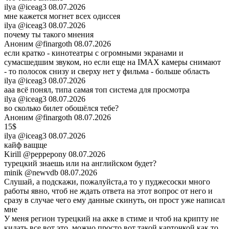
ilya
@iceag3
08.07.2026
мне кажется могнет всех одиссея
ilya
@iceag3
08.07.2026
почему ты такого мнения
Аноним
@finargoth
08.07.2026
если кратко - кинотеатры с огромными экранами и
сумасшедшим звуком, но если еще на IMAX камеры снимают
- то полосок снизу и сверху нет у фильма - больше область
ilya
@iceag3
08.07.2026
ааа всё понял, типа самая топ система для просмотра
ilya
@iceag3
08.07.2026
во сколько билет обошёлся тебе?
Аноним
@finargoth
08.07.2026
15$
ilya
@iceag3
08.07.2026
кайф ващще
Kirill
@peppepony
08.07.2026
турецкий знаешь или на английском будет?
minik
@newvdb
08.07.2026
Слушай, а подскажи, пожалуйста,а то у пуджесоски много
работы явно, чтоб не ждать ответа на этот вопрос от него и
сразу в случае чего ему данные скинуть, он прост уже написал
мне
У меня регион турецкий на акке в стиме и чтоб на крипту не
кидать все вот это, можно просто вот такой карточкой как то