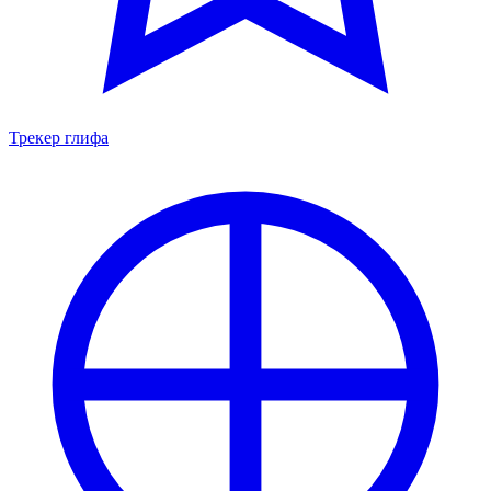
Трекер глифа