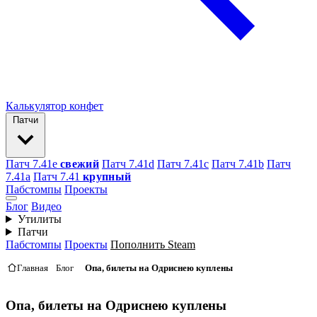
Калькулятор конфет
Патчи
Патч 7.41e
свежий
Патч 7.41d
Патч 7.41c
Патч 7.41b
Патч
7.41а
Патч 7.41
крупный
Пабстомпы
Проекты
Блог
Видео
Утилиты
Патчи
Пабстомпы
Проекты
Пополнить Steam
Главная
Блог
Опа, билеты на Одриснею куплены
Опа, билеты на Одриснею куплены