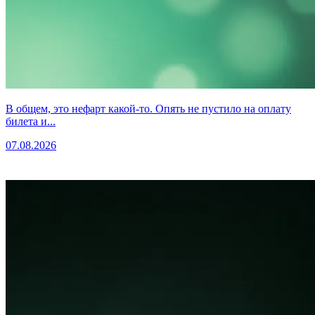
В общем, это нефарт какой-то. Опять не пустило на оплату
билета и...
07.08.2026