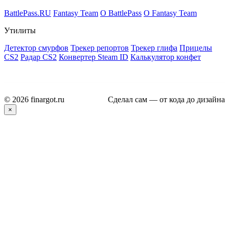
BattlePass.RU
Fantasy Team
О BattlePass
О Fantasy Team
Утилиты
Детектор смурфов
Трекер репортов
Трекер глифа
Прицелы
CS2
Радар CS2
Конвертер Steam ID
Калькулятор конфет
© 2026 finargot.ru
Сделал сам — от кода до дизайна
×