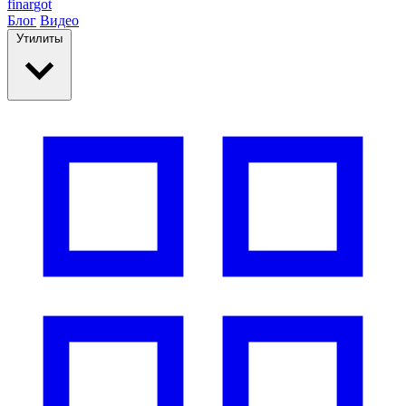
finar
got
Блог
Видео
Утилиты