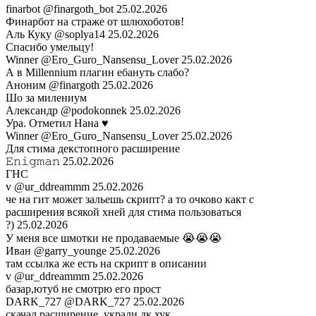
finarbot
@finargoth_bot
25.02.2026
Финарбот на страже от шлюхоботов!
Аль Куку
@soplya14
25.02.2026
Спасибо умельцу!
Winner
@Ero_Guro_Nansensu_Lover
25.02.2026
А в Millennium плагин ебануть слабо?
Аноним
@finargoth
25.02.2026
Шо за милениум
Александр
@podokonnek
25.02.2026
Ура. Отметил Нана ♥️
Winner
@Ero_Guro_Nansensu_Lover
25.02.2026
Для стима декстопного расширение
𝙴𝚗𝚒𝚐𝚖𝚊𝚗
25.02.2026
ГНС
v
@ur_ddreammm
25.02.2026
че на гит может зальешь скрипт? а то очково какт с
расширения всякой хней для стима пользоваться
?)
25.02.2026
У меня все шмотки не продаваемые 😭😭😭
Иван
@garry_younge
25.02.2026
там ссылка же есть на скрипт в описании
v
@ur_ddreammm
25.02.2026
базар,ютуб не смотрю его прост
DARK_727
@DARK_727
25.02.2026
скачал расширение, украли дк хук