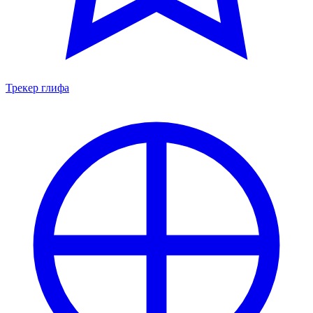
Трекер глифа