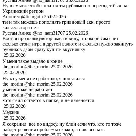
Рустам Алиев
@no_nam31707
25.02.2026
Ну в смысле чтобы платил ты рублями но пересядет был на
Украинский регион
Аноним
@finargoth
25.02.2026
ты и так можешь пополнять гривновый акк, просто
калькулятора нет
Рустам Алиев
@no_nam31707
25.02.2026
Воот, я про калькулятор имел в виду, чтобы он сам счит
сколько стоит игра в другой валюте и сколько нужно закинуть
рубликов дабы сразу купить вкусняшку
ㅤ
25.02.2026
У меня такое выдало в конце
the_morim
@the_morim
25.02.2026
ㅤ
25.02.2026
Ну хз у меня не сработало, я попытался
the_morim
@the_morim
25.02.2026
у меня тоже не работает
the_morim
@the_morim
25.02.2026
хотя файл остаётся в папке, и не изменяется
ㅤ
25.02.2026
Мэджик
ㅤ
25.02.2026
Я сохранил, все по видосу, ну блин если что, кто то тоже
найдет решения проблемы скажет, а пока я спать
the_morim
@the_morim
25.02.2026