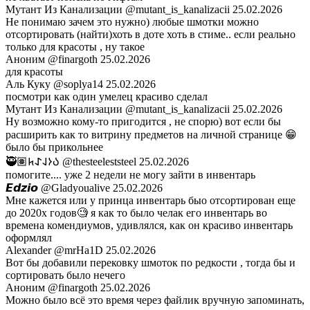
Мутант Из Канализации
@mutant_is_kanalizacii
25.02.2026
Не понимаю зачем это нужно) любые шмотки можно
отсортировать (найти)хоть в доте хоть в стиме.. если реально
только для красоты , ну такое
Аноним
@finargoth
25.02.2026
для красоты
Аль Куку
@soplya14
25.02.2026
посмотри как один умелец красиво сделал
Мутант Из Канализации
@mutant_is_kanalizacii
25.02.2026
Ну возможно кому-то пригодится , не спорю) вот если бы
расширить как то витрину предметов на личной странице 😁
было бы прикольнее
🥷🏽𐰉𐰆𐰞𐰀𐱅
@thesteeleststeel
25.02.2026
помогите.... уже 2 недели не могу зайти в инвентарь
𝙀𝙙𝙯𝙞𝙤
@Gladyoualive
25.02.2026
Мне кажется или у принца инвентарь быо отсортирован еще
до 2020х годов🧐 я как то было челак его инвентарь во
времена комендиумов, удивлялся, как он красиво инвентарь
оформлял
Alexander
@mrHa1D
25.02.2026
Вот бы добавили перековку шмоток по редкости , тогда бы и
сортировать было нечего
Аноним
@finargoth
25.02.2026
Можно было всё это время через файлик вручную запоминать,