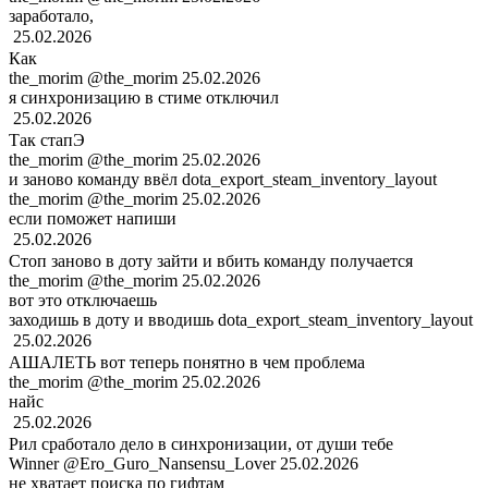
заработало,
ㅤ
25.02.2026
Как
the_morim
@the_morim
25.02.2026
я синхронизацию в стиме отключил
ㅤ
25.02.2026
Так стапЭ
the_morim
@the_morim
25.02.2026
и заново команду ввёл dota_export_steam_inventory_layout
the_morim
@the_morim
25.02.2026
если поможет напиши
ㅤ
25.02.2026
Стоп заново в доту зайти и вбить команду получается
the_morim
@the_morim
25.02.2026
вот это отключаешь
заходишь в доту и вводишь dota_export_steam_inventory_layout
ㅤ
25.02.2026
АШАЛЕТЬ вот теперь понятно в чем проблема
the_morim
@the_morim
25.02.2026
найс
ㅤ
25.02.2026
Рил сработало дело в синхронизации, от души тебе
Winner
@Ero_Guro_Nansensu_Lover
25.02.2026
не хватает поиска по гифтам