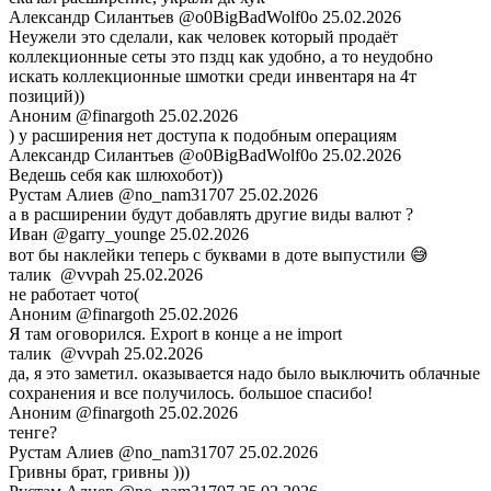
Александр Силантьев
@o0BigBadWolf0o
25.02.2026
Неужели это сделали, как человек который продаёт
коллекционные сеты это пздц как удобно, а то неудобно
искать коллекционные шмотки среди инвентаря на 4т
позиций))
Аноним
@finargoth
25.02.2026
) у расширения нет доступа к подобным операциям
Александр Силантьев
@o0BigBadWolf0o
25.02.2026
Ведешь себя как шлюхобот))
Рустам Алиев
@no_nam31707
25.02.2026
а в расширении будут добавлять другие виды валют ?
Иван
@garry_younge
25.02.2026
вот бы наклейки теперь с буквами в доте выпустили 😅
талик ­­
@vvpah
25.02.2026
не работает чото(
Аноним
@finargoth
25.02.2026
Я там оговорился. Export в конце а не import
талик ­­
@vvpah
25.02.2026
да, я это заметил. оказывается надо было выключить облачные
сохранения и все получилось. большое спасибо!
Аноним
@finargoth
25.02.2026
тенге?
Рустам Алиев
@no_nam31707
25.02.2026
Гривны брат, гривны )))