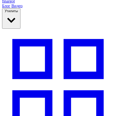
finar
got
Блог
Видео
Утилиты