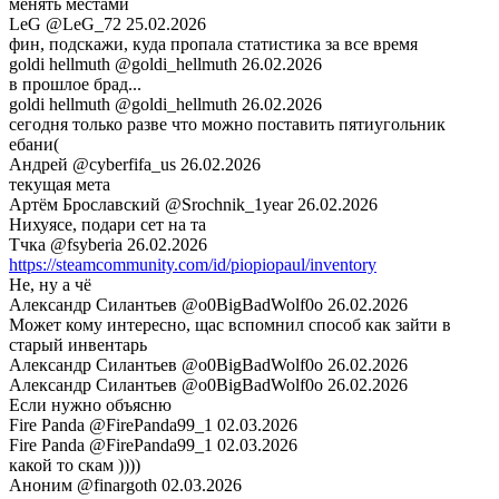
менять местами
LeG
@LeG_72
25.02.2026
фин, подскажи, куда пропала статистика за все время
goldi hellmuth
@goldi_hellmuth
26.02.2026
в прошлое брад...
goldi hellmuth
@goldi_hellmuth
26.02.2026
сегодня только разве что можно поставить пятиугольник
ебани(
Андрей
@cyberfifa_us
26.02.2026
текущая мета
Артëм Брославский
@Srochnik_1year
26.02.2026
Нихуясе, подари сет на та
Тчка
@fsyberia
26.02.2026
https://steamcommunity.com/id/piopiopaul/inventory
Не, ну а чё
Александр Силантьев
@o0BigBadWolf0o
26.02.2026
Может кому интересно, щас вспомнил способ как зайти в
старый инвентарь
Александр Силантьев
@o0BigBadWolf0o
26.02.2026
Александр Силантьев
@o0BigBadWolf0o
26.02.2026
Если нужно объясню
Fire Panda
@FirePanda99_1
02.03.2026
Fire Panda
@FirePanda99_1
02.03.2026
какой то скам ))))
Аноним
@finargoth
02.03.2026