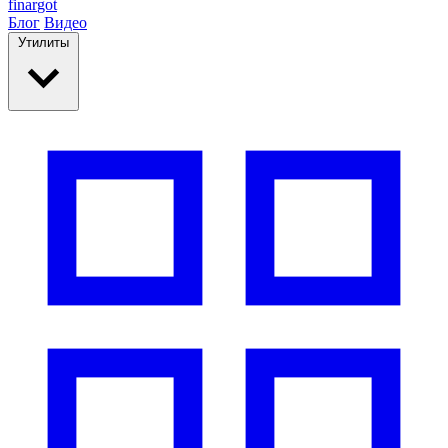
finar
got
Блог
Видео
Утилиты