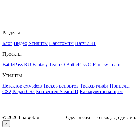
Разделы
Блог
Видео
Утилиты
Пабстомпы
Патч 7.41
Проекты
BattlePass.RU
Fantasy Team
О BattlePass
О Fantasy Team
Утилиты
Детектор смурфов
Трекер репортов
Трекер глифа
Прицелы
CS2
Радар CS2
Конвертер Steam ID
Калькулятор конфет
© 2026 finargot.ru
Сделал сам — от кода до дизайна
×