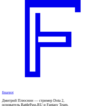
finar
got
Дмитрий Плюснин — стример Dota 2,
основатель BattlePass.RU и Fantasy Team.