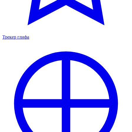
Трекер глифа