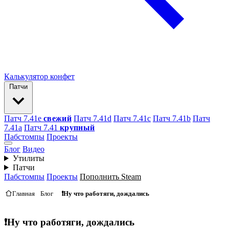
Калькулятор конфет
Патчи
Патч 7.41e
свежий
Патч 7.41d
Патч 7.41c
Патч 7.41b
Патч
7.41а
Патч 7.41
крупный
Пабстомпы
Проекты
Блог
Видео
Утилиты
Патчи
Пабстомпы
Проекты
Пополнить Steam
Главная
Блог
❗️Ну что работяги, дождались
❗️Ну что работяги, дождались