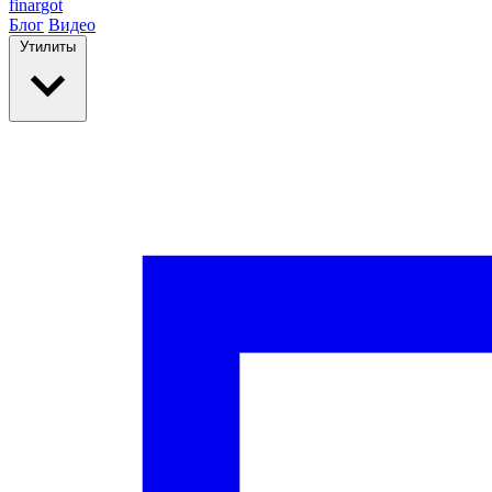
finar
got
Блог
Видео
Утилиты