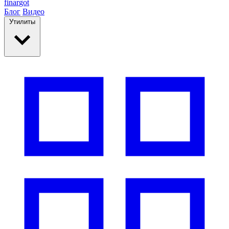
finar
got
Блог
Видео
Утилиты