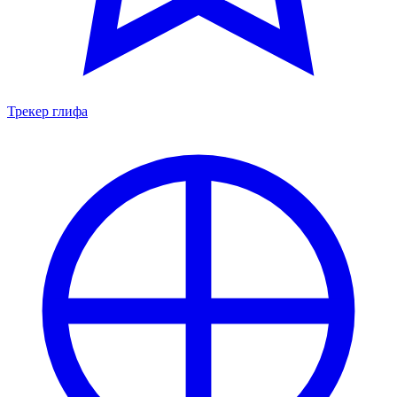
Трекер глифа