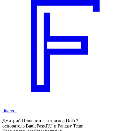
finar
got
Дмитрий Плюснин — стример Dota 2,
основатель BattlePass.RU и Fantasy Team.