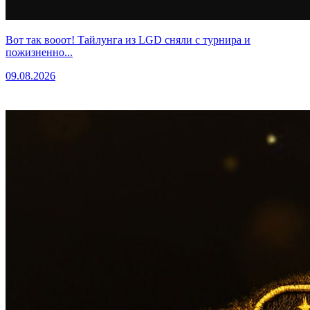
Вот так вооот! Тайлунга из LGD сняли с турнира и
пожизненно...
09.08.2026