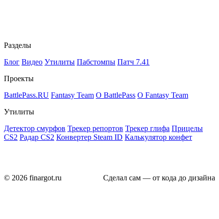
Разделы
Блог
Видео
Утилиты
Пабстомпы
Патч 7.41
Проекты
BattlePass.RU
Fantasy Team
О BattlePass
О Fantasy Team
Утилиты
Детектор смурфов
Трекер репортов
Трекер глифа
Прицелы
CS2
Радар CS2
Конвертер Steam ID
Калькулятор конфет
© 2026 finargot.ru
Сделал сам — от кода до дизайна