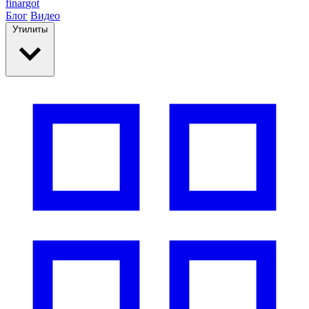
finar
got
Блог
Видео
Утилиты