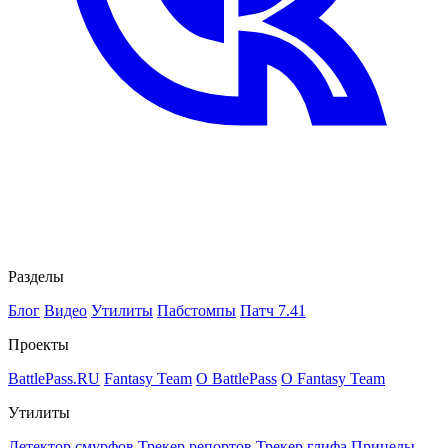
Разделы
Блог
Видео
Утилиты
Пабстомпы
Патч 7.41
Проекты
BattlePass.RU
Fantasy Team
О BattlePass
О Fantasy Team
Утилиты
Детектор смурфов
Трекер репортов
Трекер глифа
Прицелы