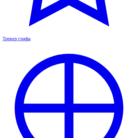
Трекер глифа