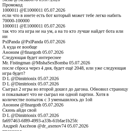
Промокод
1000011
@E1000011
05.07.2026
если что в инете есть бот который может тебе легко набить
70000-100000
1000011
@E1000011
05.07.2026
так что эта игра не на ум, а на то кто лучше найдет бота или
ии
PxlPanda
@PxlPanda
05.07.2026
А куда ее вообще
Аноним
@finargoth
05.07.2026
Следующая будет интереснее
Mr. Fistingman
@MishaSexBomba
05.07.2026
после сброса через 4 дня, будет ещё 2048, или уже следующая
игра будет?
D L
@Dimitrionix
05.07.2026
D L
@Dimitrionix
05.07.2026
Сыграл 2 игры во второй дошел до дагона. Обновил страницу
и показывает что не сыграл ни одной партии. Хотя в
количестве попыток с 3 уменьшилось до 1ой
Аноним
@finargoth
05.07.2026
Скинь айди свой
D L
@Dimitrionix
05.07.2026
fa697463-6f89-4993-a33b-61bfae1b25fc
Андрей Аксёнов
@dr_axenov74
05.07.2026