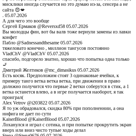
мисклики иногда случается но это думаю из-за, сенсера а не
сайта 😍💋
.
05.07.2026
А для чего это вообще
Сергей Ермаков
@Reversxd58
05.07.2026
Вы молодцы фин, вот бы валв тоже вернули замены из лавки
конфет
Пабло
@Sadnessandthesame
05.07.2026
тяжеловато конечно , миллион тангусов постоянно
VladChV
@VladChV
05.07.2026
спасибо, подгорело знатно, хорошо что попытка одна только
🚬
Дмитрий Желтиков
@mc_dimasikus
05.07.2026
Есть косяк. Предположим стоят 3 одинаковые ячейки, к
примеру танго ветка ветка ветка, при движении в право
долнжно получится что первые 2 ветки соберутся в стик, а 1
ветка останется влево, а в игре получается наоборот, я так
проиграл(
Alex Vetrov
@i203822
05.07.2026
Я то уж обрадовался, скидка 80% при пополненнии, а она
нифига не дает по сути
KaiserBlood
@KaiserBlood
05.07.2026
Лоханулся и играл с сотика, и при попытке прокрутить экран
вверх или вниз чисто тупые ходы делал
Stena
@Stena0676
05.07.2026