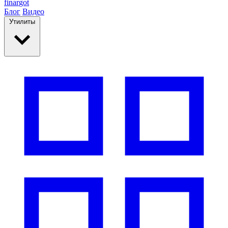
finar
got
Блог
Видео
Утилиты