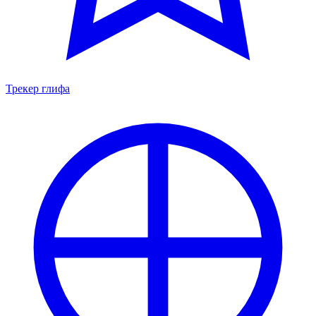
Трекер глифа