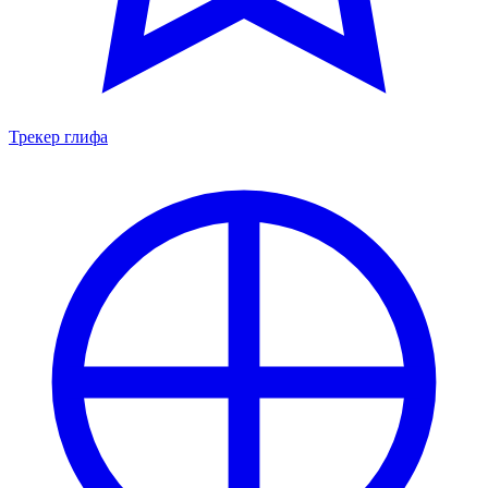
Трекер глифа