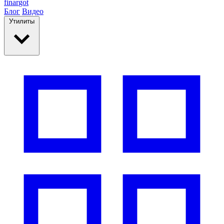
finar
got
Блог
Видео
Утилиты