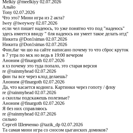
Melkiy
@meelkiyy
02.07.2026
Альйо
Tony
02.07.2026
Что это? Мини игра из 2 акта?
Iwey
@iweywey
02.07.2026
если чел пишет надеюсь, то уже понятно что под "надеюсь"
здесь имеется ввиду " бля надеюсь ии умеет такое делать итд"
Никита
@Don1simas
02.07.2026
Никита
@Don1simas
02.07.2026
Фин,баг чи шо на сайте написано почему то что сброс круток
в 7 утра по мск но ведь в 19:00 вечером
Аноним
@finargoth
02.07.2026
я хз почему это туда попало, это старая версия
re
@rainmyhead
02.07.2026
фин ты все через клод делаешь?
Аноним
@finargoth
02.07.2026
Да, что касается кодинга. Картинки через гопоту / флоу
re
@rainmyhead
02.07.2026
а скиллы подскажешь полезные?
Аноним
@finargoth
02.07.2026
Я без них справляюсь
re
@rainmyhead
02.07.2026
сильно
Сергей Шевченко
@tazik_dp
02.07.2026
Та самая мини игра со сносом цыганских домиков?