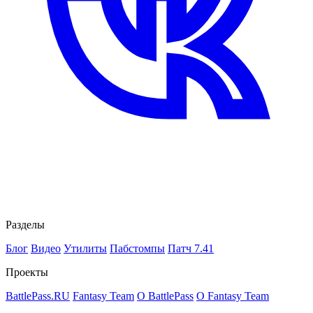
Разделы
Блог
Видео
Утилиты
Пабстомпы
Патч 7.41
Проекты
BattlePass.RU
Fantasy Team
О BattlePass
О Fantasy Team