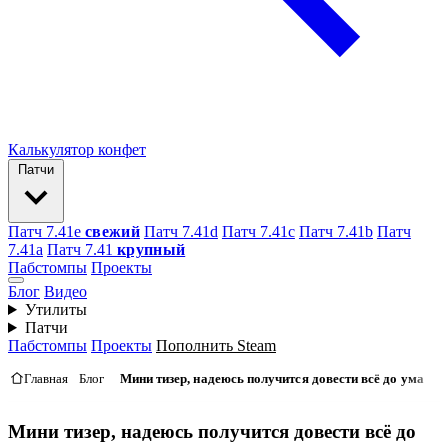
Калькулятор конфет
Патчи
Патч 7.41e
свежий
Патч 7.41d
Патч 7.41c
Патч 7.41b
Патч
7.41а
Патч 7.41
крупный
Пабстомпы
Проекты
Блог
Видео
Утилиты
Патчи
Пабстомпы
Проекты
Пополнить Steam
Главная
Блог
Мини тизер, надеюсь получится довести всё до ума
Мини тизер, надеюсь получится довести всё до