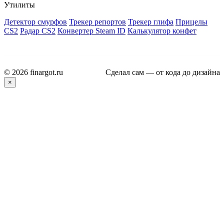
Утилиты
Детектор смурфов
Трекер репортов
Трекер глифа
Прицелы
CS2
Радар CS2
Конвертер Steam ID
Калькулятор конфет
© 2026 finargot.ru
Сделал сам — от кода до дизайна
×