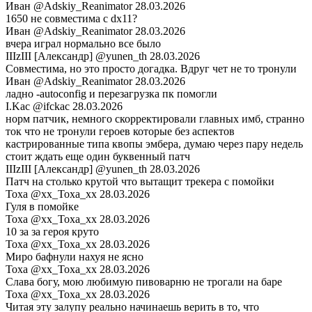
Иван
@Adskiy_Reanimator
28.03.2026
1650 не совместима с dx11?
Иван
@Adskiy_Reanimator
28.03.2026
вчера играл нормально все было
IIIzIII [Александр]
@yunen_th
28.03.2026
Совместима, но это просто догадка. Вдруг чет не то тронули
Иван
@Adskiy_Reanimator
28.03.2026
ладно -autoconfig и перезагрузка пк помогли
I.Kac
@ifckac
28.03.2026
норм патчик, немного скорректировали главных имб, странно
ток что не тронули героев которые без аспектов
кастрированные типа квопы эмбера, думаю через пару недель
стоит ждать еще один буквенный патч
IIIzIII [Александр]
@yunen_th
28.03.2026
Патч на столько крутой что вытащит трекера с помойки
Toxa
@xx_Toxa_xx
28.03.2026
Гуля в помойке
Toxa
@xx_Toxa_xx
28.03.2026
10 за за героя круто
Toxa
@xx_Toxa_xx
28.03.2026
Миро бафнули нахуя не ясно
Toxa
@xx_Toxa_xx
28.03.2026
Слава богу, мою любимую пивоварню не трогали на баре
Toxa
@xx_Toxa_xx
28.03.2026
Читая эту залупу реально начинаешь верить в то, что