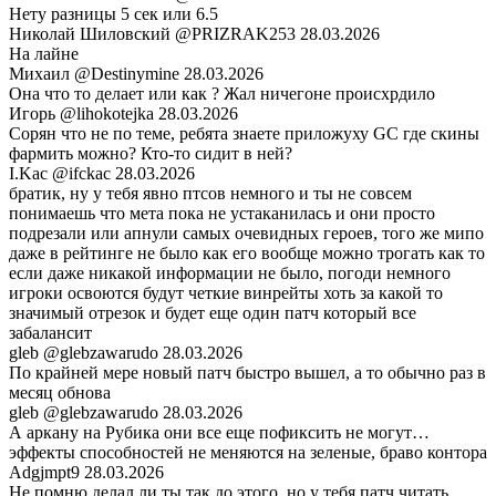
Нету разницы 5 сек или 6.5
Николай Шиловский
@PRIZRAK253
28.03.2026
На лайне
Михаил
@Destinymine
28.03.2026
Она что то делает или как ? Жал ничегоне происхрдило
Игорь
@lihokotejka
28.03.2026
Сорян что не по теме, ребята знаете приложуху GC где скины
фармить можно? Кто-то сидит в ней?
I.Kac
@ifckac
28.03.2026
братик, ну у тебя явно птсов немного и ты не совсем
понимаешь что мета пока не устаканилась и они просто
подрезали или апнули самых очевидных героев, того же мипо
даже в рейтинге не было как его вообще можно трогать как то
если даже никакой информации не было, погоди немного
игроки освоются будут четкие винрейты хоть за какой то
значимый отрезок и будет еще один патч который все
забалансит
gleb
@glebzawarudo
28.03.2026
По крайней мере новый патч быстро вышел, а то обычно раз в
месяц обнова
gleb
@glebzawarudo
28.03.2026
А аркану на Рубика они все еще пофиксить не могут…
эффекты способностей не меняются на зеленые, браво контора
Adgjmpt9
28.03.2026
Не помню делал ли ты так до этого, но у тебя патч читать