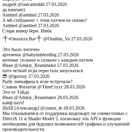
андрей
@outcastxddd
27.03.2026
да канешн)
Antitied
@antitied
27.03.2026
А мб стейджинг с этим патчем не связан?
Antitied
@antitied
27.03.2026
Сларк вивер бери. Имба
༒•Онахита Ва•༒
@Onahita_Va
27.03.2026
Это было логично
артемчик
@babyimbleedlng
27.03.2026
антимаг сильнее и сильнее с каждым патчем
Иван
@Adskiy_Reanimator
27.03.2026
патч четкий игра перестала запускаться
😎
@igorzuy
27.03.2026
Рыбу левиафана в игре встречали?
Славик Филатов
@TimeCryyz
28.03.2026
Это от Тайда
Иван
@Adskiy_Reanimator
28.03.2026
кайф патч!
IIIzIII [Александр]
@yunen_th
28.03.2026
Мы отказываемся от поддержки видеокарт, не совместимых с
DirectX 11 и Shader Model 5, поскольку эти API и функции
необходимы для будущих возможностей графики и улучшений
производительности.