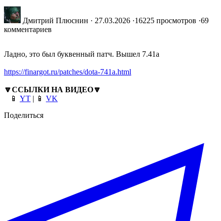
Дмитрий Плюснин
·
27.03.2026
·
16225 просмотров
·
69
комментариев
Ладно, это был буквенный патч. Вышел 7.41a
https://finargot.ru/patches/dota-741a.html
🔽
ССЫЛКИ НА ВИДЕО
🔽
📱
YT
| 📱
VK
Поделиться