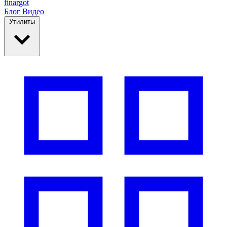
finar
got
Блог
Видео
Утилиты