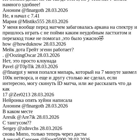
намного удобнее!
Аноним
@finargoth
28.03.2026
Не, я начал с 7.41
Мария
@Mistiks555
28.03.2026
У меня вообще перед матчем забаговалась аркана на спектру и
пришлось играть с не пойми каким неудобным ластхитом и
перезаход тоже не помогал ,это было ужасно🤣
how
@howduknow
28.03.2026
Мейк дота Грейт эгеин работает?
.
@OozingOscar
28.03.2026
Нет, это просто клоунада
Pavel
@T0pTik
28.03.2026
@finargot у меня попался мипарь, который на 7 минуте заимел
100к нетворса, и еще и другу столько же сделал, если
интересно, могу скинуть ID матча, или же рассказать что да
как
17
@Zer0213
28.03.2026
Нейронка опять хуйни написала
Аноним
@finargoth
28.03.2026
В каком месте
Aresik
@Are7ik
28.03.2026
С тангусом??
Sergey
@zdnvchs
28.03.2026
снова Мипо, только теперь через дасты
Алексей Сергеев
@Frostt5000
28.03.2026