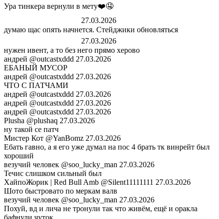
Ура тинкера вернули в мету❤️🤤
ᅠᅠᅠᅠᅠ ᅠᅠᅠᅠᅠ
27.03.2026
думаю щас опять начнется. Стейджики обновляться
ᅠᅠᅠᅠᅠ ᅠᅠᅠᅠᅠ
27.03.2026
нужен ивент, а то без него прямо херово
андрей
@outcastxddd
27.03.2026
ЕБАНЫЙ МУСОР
андрей
@outcastxddd
27.03.2026
ЧТО С ПАТЧАМИ
андрей
@outcastxddd
27.03.2026
андрей
@outcastxddd
27.03.2026
андрей
@outcastxddd
27.03.2026
Plusha
@plushaq
27.03.2026
ну такой се патч
Мистер Кот
@YanBomz
27.03.2026
Ебать гавно, а я его уже думал на пос 4 брать тк винрейт был
хороший
везучий человек
@soo_lucky_man
27.03.2026
Течис слишком сильный был
ХайпоЖорик | Red Bull Amb
@Silent11111111
27.03.2026
Шото быстровато по меркам валв
везучий человек
@soo_lucky_man
27.03.2026
Похуй, вд и лича не тронули так что живём, ещё и оракла
бафнули чуток