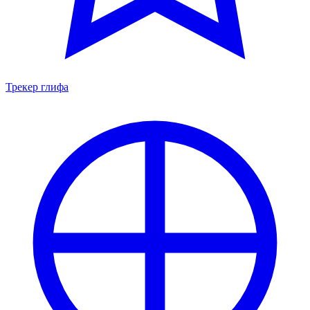
Трекер глифа