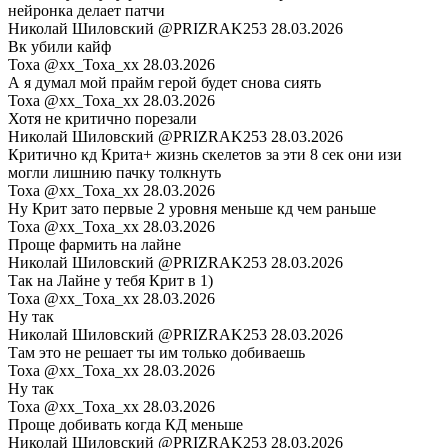
нейронка делает патчи
Николай Шиловский
@PRIZRAK253
28.03.2026
Вк убили кайф
Toxa
@xx_Toxa_xx
28.03.2026
А я думал мой прайм герой будет снова сиять
Toxa
@xx_Toxa_xx
28.03.2026
Хотя не критично порезали
Николай Шиловский
@PRIZRAK253
28.03.2026
Критично кд Крита+ жизнь скелетов за эти 8 сек они изи
могли лишнию пачку толкнуть
Toxa
@xx_Toxa_xx
28.03.2026
Ну Крит зато первые 2 уровня меньше кд чем раньше
Toxa
@xx_Toxa_xx
28.03.2026
Проще фармить на лайне
Николай Шиловский
@PRIZRAK253
28.03.2026
Так на Лайне у тебя Крит в 1)
Toxa
@xx_Toxa_xx
28.03.2026
Ну так
Николай Шиловский
@PRIZRAK253
28.03.2026
Там это не решает ты им только добиваешь
Toxa
@xx_Toxa_xx
28.03.2026
Ну так
Toxa
@xx_Toxa_xx
28.03.2026
Проще добивать когда КД меньше
Николай Шиловский
@PRIZRAK253
28.03.2026