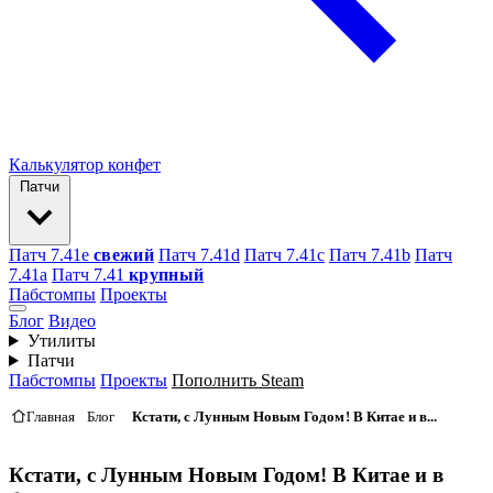
Калькулятор конфет
Патчи
Патч 7.41e
свежий
Патч 7.41d
Патч 7.41c
Патч 7.41b
Патч
7.41а
Патч 7.41
крупный
Пабстомпы
Проекты
Блог
Видео
Утилиты
Патчи
Пабстомпы
Проекты
Пополнить Steam
Главная
Блог
Кстати, с Лунным Новым Годом! В Китае и в...
Кстати, с Лунным Новым Годом! В Китае и в