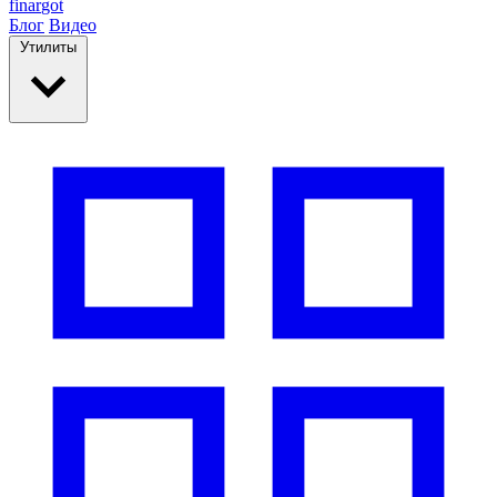
finar
got
Блог
Видео
Утилиты