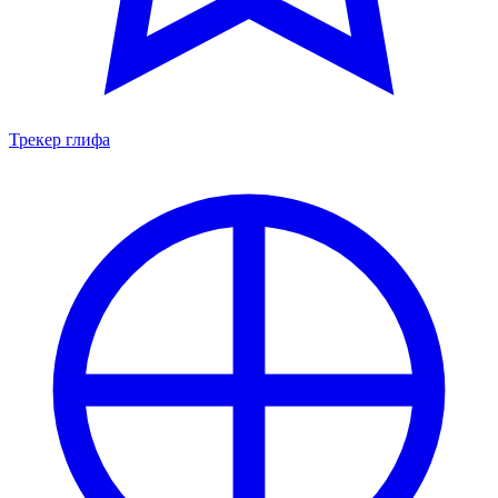
Трекер глифа