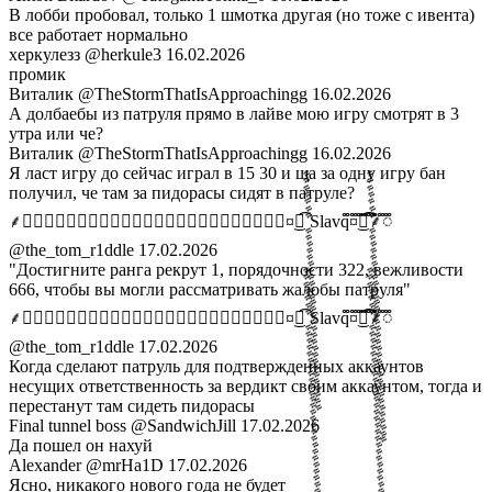
В лобби пробовал, только 1 шмотка другая (но тоже с ивента)
все работает нормально
херкулезз
@herkule3
16.02.2026
промик
Виталик
@TheStormThatIsApproachingg
16.02.2026
А долбаебы из патруля прямо в лайве мою игру смотрят в 3
утра или че?
Виталик
@TheStormThatIsApproachingg
16.02.2026
Я ласт игру до сейчас играл в 15 30 и ща за одну игру бан
получил, че там за пидорасы сидят в патруле?
⸙ꠋꠋꠋꠋꠋꠋꠋꠋꠋꠋꠋꠋꠋꠋꠋꠋꠋꠋꠋꠋꠋꠋꠋꠋ¤๋ࣩࣩࣩࣩࣩࣩࣩࣩࣩࣩࣩࣩࣩࣩࣩࣩࣩࣩࣩࣩࣩࣩࣩࣩࣩࣩࣩࣩࣧࣧࣧࣧࣧࣧࣧ͜͡ Slavq¤๋ࣩࣩࣩࣩࣩࣩࣩࣩࣩࣩࣩࣩࣩࣩࣩࣩࣩࣩࣩࣩࣩࣩࣩࣩࣩࣩࣩࣩࣩࣩࣩࣩࣩࣧࣧࣧࣧࣧࣧࣧ͜͡⸙ꠋꠋꠋꠋꠋꠋꠋꠋꠋꠋꠋꠋꠋꠋ
@the_tom_r1ddle
17.02.2026
"Достигните ранга рекрут 1, порядочности 322, вежливости
666, чтобы вы могли рассматривать жалобы патруля"
⸙ꠋꠋꠋꠋꠋꠋꠋꠋꠋꠋꠋꠋꠋꠋꠋꠋꠋꠋꠋꠋꠋꠋꠋꠋ¤๋ࣩࣩࣩࣩࣩࣩࣩࣩࣩࣩࣩࣩࣩࣩࣩࣩࣩࣩࣩࣩࣩࣩࣩࣩࣩࣩࣩࣩࣧࣧࣧࣧࣧࣧࣧ͜͡ Slavq¤๋ࣩࣩࣩࣩࣩࣩࣩࣩࣩࣩࣩࣩࣩࣩࣩࣩࣩࣩࣩࣩࣩࣩࣩࣩࣩࣩࣩࣩࣩࣩࣩࣩࣩࣧࣧࣧࣧࣧࣧࣧ͜͡⸙ꠋꠋꠋꠋꠋꠋꠋꠋꠋꠋꠋꠋꠋꠋ
@the_tom_r1ddle
17.02.2026
Когда сделают патруль для подтвержденных аккаунтов
несущих ответственность за вердикт своим аккаунтом, тогда и
перестанут там сидеть пидорасы
Final tunnel boss
@SandwichJill
17.02.2026
Да пошел он нахуй
Alexander
@mrHa1D
17.02.2026
Ясно, никакого нового года не будет