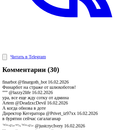
Читать в Telegram
Комментарии (30)
finarbot
@finargoth_bot
16.02.2026
Финарбот на страже от шлюхоботов!
°°°
@lazzy2life
16.02.2026
ура, все еще жду сотку от админа
Artem
@DeadzxcDevil
16.02.2026
А когда обнова в доте
Директор Кегератора
@Privet_iz97xx
16.02.2026
в бурятии сейчас сагалаганар
𓆝𓆟𓆞𓆝𓆟
@justcrycIvery
16.02.2026