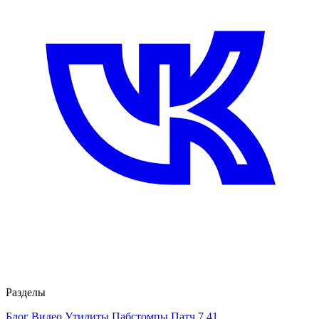
Разделы
Блог
Видео
Утилиты
Пабстомпы
Патч 7.41