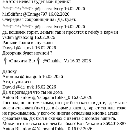
На этой недели будет мой предикт
𓆝𓆟𓆞𓆝𓆟
@justcrycIvery
16.02.2026
h1t5diffrnt
@Enrage797
16.02.2026
Очередная сокровищница? Да, будет.
𓆝𓆟𓆞𓆝𓆟
@justcrycIvery
16.02.2026
да, кошелек горит, деньги так и просятся к гейбу в карман
vadim
@fabxdlg
16.02.2026
Раньше Годня выпускали
Davyd
@da_nvk
16.02.2026
Дозорчик будет ночной ?
༒•Онахита Ва•༒
@Onahita_Va
16.02.2026
Дапоху
Аноним
@finargoth
16.02.2026
Ага, с унитаза
Davyd
@da_nvk
16.02.2026
Да я проглядел что ты не дома
Anton Bitardov
@YatogamiTohka_0
16.02.2026
Господа, не по теме комм, но щас была катка в доте, где мы не
могли атаковать(пкм) дк в форме дракона, таргет скиллы тоже
не прожимались, у кого-то иногда отдельная кнопка атаки
срабатывала. Дк был в скинах с ивента с monster hunter'a.
Может кто-то сказать в чем баг был? Вот № катки 8694018887
Anton Bitardov
@YatogamiTohka_0
16.02.2026