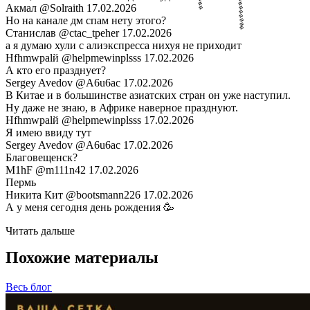
Акмал
@Solraith
17.02.2026
Но на канале дм спам нету этого?
Станислав
@ctac_tpeher
17.02.2026
а я думаю хули с алиэкспресса нихуя не приходит
Hfhmwpalй
@helpmewinplsss
17.02.2026
А кто его празднует?
Sergey Avedov
@A6u6ac
17.02.2026
В Китае и в большинстве азиатских стран он уже наступил.
Ну даже не знаю, в Африке наверное празднуют.
Hfhmwpalй
@helpmewinplsss
17.02.2026
Я имею ввиду тут
Sergey Avedov
@A6u6ac
17.02.2026
Благовещенск?
M1hF
@m111n42
17.02.2026
Пермь
Никита Кит
@bootsmann226
17.02.2026
А у меня сегодня день рождения 🥳
Читать дальше
Похожие материалы
Весь блог