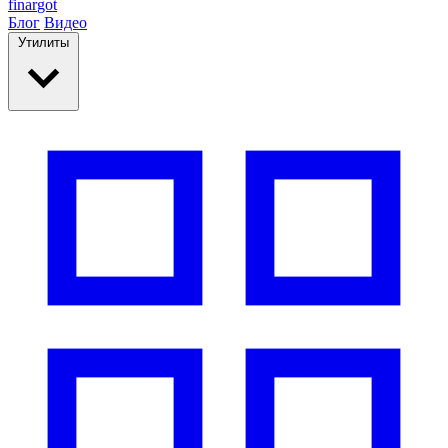
finar
got
Блог
Видео
Утилиты