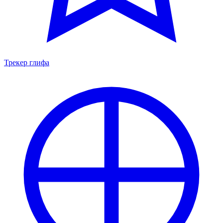
Трекер глифа