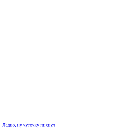
Ладно, ну чуточку пихнул