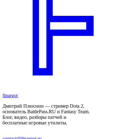
finar
got
Дмитрий Плюснин — стример Dota 2,
основатель BattlePass.RU и Fantasy Team.
Блог, видео, разборы патчей и
бесплатные игровые утилиты.
contact@finargot.ru