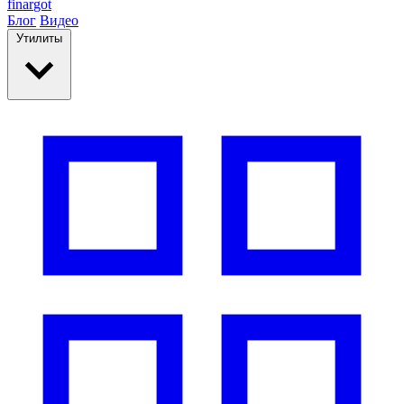
finar
got
Блог
Видео
Утилиты