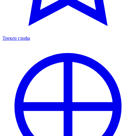
Трекер глифа