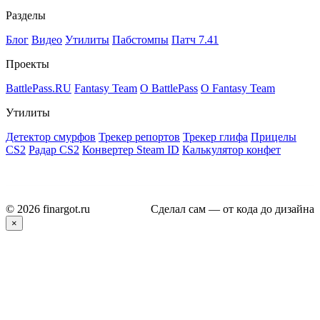
Разделы
Блог
Видео
Утилиты
Пабстомпы
Патч 7.41
Проекты
BattlePass.RU
Fantasy Team
О BattlePass
О Fantasy Team
Утилиты
Детектор смурфов
Трекер репортов
Трекер глифа
Прицелы
CS2
Радар CS2
Конвертер Steam ID
Калькулятор конфет
© 2026 finargot.ru
Сделал сам — от кода до дизайна
×