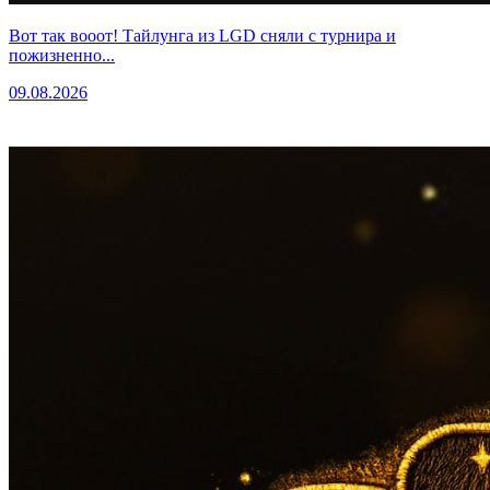
Вот так вооот! Тайлунга из LGD сняли с турнира и
пожизненно...
09.08.2026