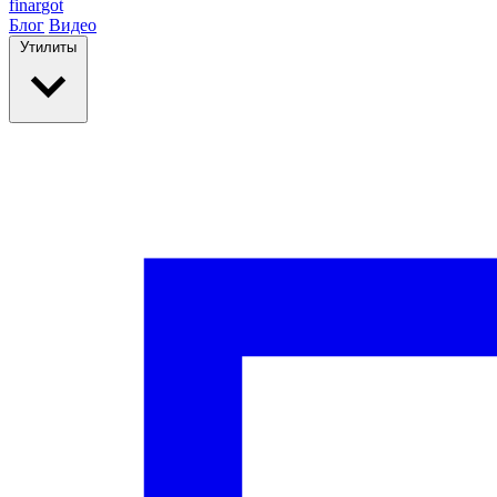
finar
got
Блог
Видео
Утилиты