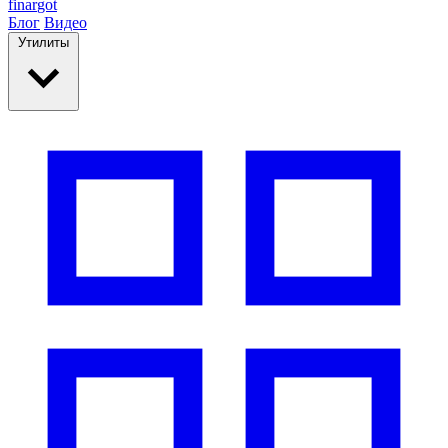
finar
got
Блог
Видео
Утилиты