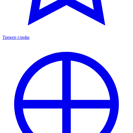
Трекер глифа