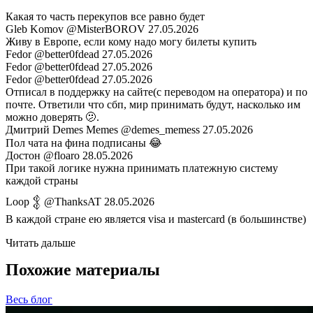
Какая то часть перекупов все равно будет
Gleb Komov
@MisterBOROV
27.05.2026
Живу в Европе, если кому надо могу билеты купить
Fedor
@better0fdead
27.05.2026
Fedor
@better0fdead
27.05.2026
Fedor
@better0fdead
27.05.2026
Отписал в поддержку на сайте(с переводом на оператора) и по
почте. Ответили что сбп, мир принимать будут, насколько им
можно доверять 🫤.
Дмитрий Demes Memes
@demes_memess
27.05.2026
Пол чата на фина подписаны 😂
Достон
@floaro
28.05.2026
При такой логике нужна принимать платежную систему
каждой страны
Loop 𒉭
@ThanksAT
28.05.2026
В каждой стране ею является visa и mastercard (в большинстве)
Читать дальше
Похожие материалы
Весь блог