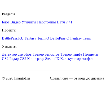
Разделы
Блог
Видео
Утилиты
Пабстомпы
Патч 7.41
Проекты
BattlePass.RU
Fantasy Team
О BattlePass
О Fantasy Team
Утилиты
Детектор смурфов
Трекер репортов
Трекер глифа
Прицелы
CS2
Радар CS2
Конвертер Steam ID
Калькулятор конфет
© 2026 finargot.ru
Сделал сам — от кода до дизайна