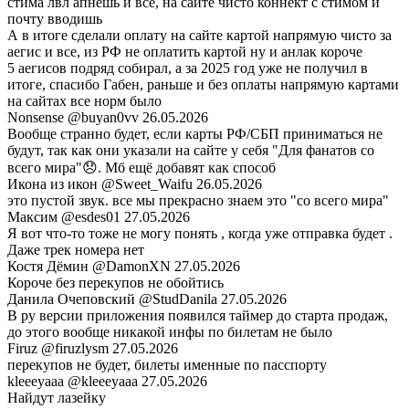
стима лвл апнешь и все, на сайте чисто коннект с стимом и
почту вводишь
А в итоге сделали оплату на сайте картой напрямую чисто за
аегис и все, из РФ не оплатить картой ну и анлак короче
5 аегисов подряд собирал, а за 2025 год уже не получил в
итоге, спасибо Габен, раньше и без оплаты напрямую картами
на сайтах все норм было
Nonsense
@buyan0vv
26.05.2026
Вообще странно будет, если карты РФ/СБП приниматься не
будут, так как они указали на сайте у себя "Для фанатов со
всего мира"😞. Мб ещё добавят как способ
Икона из икон
@Sweet_Waifu
26.05.2026
это пустой звук. все мы прекрасно знаем это "со всего мира"
Максим
@esdes01
27.05.2026
Я вот что-то тоже не могу понять , когда уже отправка будет .
Даже трек номера нет
Костя Дёмин
@DamonXN
27.05.2026
Короче без перекупов не обойтись
Данила Очеповский
@StudDanila
27.05.2026
В ру версии приложения появился таймер до старта продаж,
до этого вообще никакой инфы по билетам не было
Firuz
@firuzlysm
27.05.2026
перекупов не будет, билеты именные по пасспорту
kleeeyaaa
@kleeeyaaa
27.05.2026
Найдут лазейку