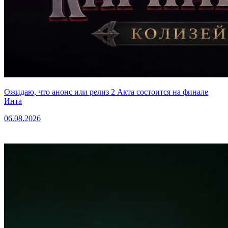
Ожидаю, что анонс или релиз 2 Акта состоится на финале
Инта
06.08.2026