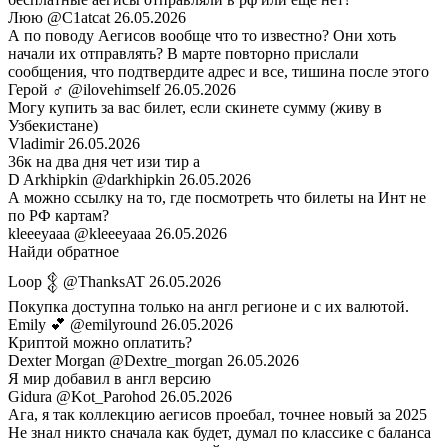
Люю
@C1atcat
26.05.2026
А по поводу Аегисов вообще что то известно? Они хоть
начали их отправлять? В марте повторно прислали
сообщения, что подтвердите адрес и все, тишина после этого
Герой ♂
@ilovehimself
26.05.2026
Могу купить за вас билет, если скинете сумму (живу в
Узбекистане)
Vladimir
26.05.2026
36к на два дня чет изи тир а
D Arkhipkin
@darkhipkin
26.05.2026
А можно ссылку на то, где посмотреть что билеты на Инт не
по РФ картам?
kleeeyaaa
@kleeeyaaa
26.05.2026
Найди обратное
Loop 𒉭
@ThanksAT
26.05.2026
Покупка доступна только на англ регионе и с их валютой.
Emily 💕
@emilyround
26.05.2026
Криптой можно оплатить?
Dexter Morgan
@Dextre_morgan
26.05.2026
Я мир добавил в англ версию
Gidura
@Kot_Parohod
26.05.2026
Ага, я так коллекцию аегисов проебал, точнее новый за 2025
Не знал никто сначала как будет, думал по классике с баланса