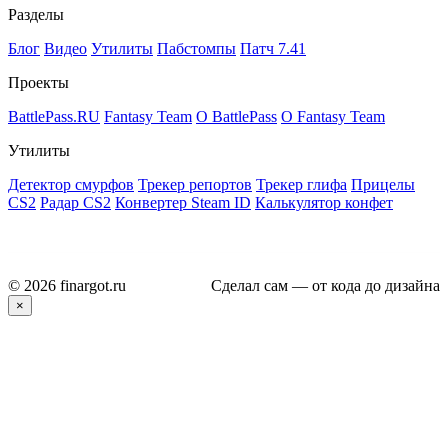
Разделы
Блог
Видео
Утилиты
Пабстомпы
Патч 7.41
Проекты
BattlePass.RU
Fantasy Team
О BattlePass
О Fantasy Team
Утилиты
Детектор смурфов
Трекер репортов
Трекер глифа
Прицелы
CS2
Радар CS2
Конвертер Steam ID
Калькулятор конфет
© 2026 finargot.ru
Сделал сам — от кода до дизайна
×