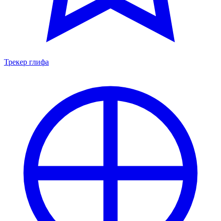
Трекер глифа