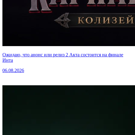
Ожидаю, что анонс или релиз 2 Акта состоится на финале
Инта
06.08.2026