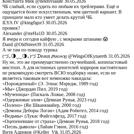
Константа Мик
@nektovsalate
30.05.2026
ЧБ слабый, если судить по любым их трейлерами. Ещё и
ощущается более искусственным, чем цветной вариант. В
принципе мало кто умеет делать крутой ЧБ.
ILYA IV
@kingfigur3
30.05.2026
промик?
Alexander
@mrHa1D
30.05.2026
Я вчера и сегодня кайфую , с мокрыми штанами 😱
Danil
@OldStreet39
31.05.2026
А че там по поводу турика
(づ｡🌗‿‿🌗｡)づ ᗪɐǝɯᴉ ᘻǝoʍʞᴉ
@WingsOfKynareth
31.05.2026
Ну не, это же преимущественно скучнейший, копипастовый
мистпоп. А для истинных ценителей хорроров настоятельно
не рекомендую смотреть ВСЮ подборку ниже, если не
являетесь таковым вот немножко накидала:
«Порожденный» (Э. Элиас Мэридж, 1989 год)
«Мы» (Джордан Пил, 2019 год)
«Мученицы» (Паскаль Ложье, 2008 год)
«Одержимые злом» (Демиан Рунья, 2023 год)
«Полено» (Ян Шванкмайер, 2000 год)
«Демоны Деборы Логан» (Адам Робител, 2014 год)
«Ведьмы» (Лукас Файгелфелд, 2017 год)
«Оцепеневшие от страха» (Демиан Рунья, 2018 год)
«Песнь дьявола» (Лайам Гэвин, 2016 год)
Витя Адриков
@Keller_Vik
31.05.2026