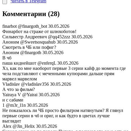
Читать в Telegram
Комментарии (28)
finarbot
@finargoth_bot
30.05.2026
Финарбот на страже от шлюхоботов!
Сильвестр Андреевич
@qq452zzz
30.05.2026
Аноним
@Sweetsosquahub
30.05.2026
Смотреть в ЧБ или пофиг?
Аноним
@finargoth
30.05.2026
В чб
паша киднейшот
@enferqL
30.05.2026
Хз, как по мне наоборот первые 3 серии кайф до момента где
чела подставляют с меченными купюрами дальше прям
марвел марвелом
Vladislav
@vladislav356
30.05.2026
А что за фильм?
Yairaya V
@Yairai
30.05.2026
и с сабами
1
@m3r_l1n
30.05.2026
Не показалось ли ЧБ просто фильтром натянутым? Я глянул
первые серии в чб и ориг, и как будто в цветах лучше
выглядит
Alex
@Jin_Helix
30.05.2026