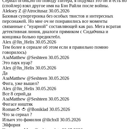
Сериал огонь,но по поводу Питера, я подумал это он и есть но
(спойлер) взял другое имя на Бэн Райли после войны.
Aleksey Z
@Atrocitusaz
30.05.2026
Базовая супергероика без особых твистов и интересных
персонажей. Но мне оч не понравились все моменты
связанные с "нуарной" составляющей как раз. Мега всратая
детективная линия, диалоги прямиком с Сидабчика и
концовка больно предиктебл.
Alex
@Jin_Helix
30.05.2026
Тем более в сериале об этом если я правильно помню
говорилось)
АзаMatthew
@Seshteen
30.05.2026
Это паук нуар?
Alex
@Jin_Helix
30.05.2026
Да
АзаMatthew
@Seshteen
30.05.2026
Фига, уже вышел?
Alex
@Jin_Helix
30.05.2026
Все 8 серий,да
АзаMatthew
@Seshteen
30.05.2026
Фигасе ништяк
Roman🍅 🍅
@Boniklad
30.05.2026
Что за сериал ?
Ильич это фамилия
@ilichxll
30.05.2026
Эйфория