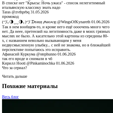
В списке нет "Крысы: Ночь ужаса" - список нелегитимный
итальянскую классику знать надо
Taras
@zvthprbq
31.05.2026
промокод
(づ｡🌗‿‿🌗｡)づ ᗪɐǝɯᴉ ᘻǝoʍʞᴉ
@WingsOfKynareth
01.06.2026
Так в нем вообщем-то, и кроме него ещё оооочень много чего
нет. Да неее, претензий на легитимность даже в моих грязных
мыслях не было. А касательно этой картины из середины 80-
х, с названием невольно вызывающим у меня
недвусмысленную улыбку... с ней не знакома, но в ближайшей
перспективе попытаюсь это исправить.
Афанасий Куркума
@stephunno
01.06.2026
так его вроде и снимали в чб
Кирилл Hooti
@Pinkaminochka
01.06.2026
Что за сериал?
Читать дальше
Похожие материалы
Весь блог