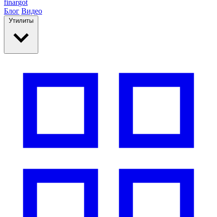
finar
got
Блог
Видео
Утилиты