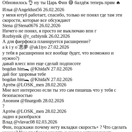
Обновилось 👌 ну ты Царь Фин 😅 балдёж теперь прям 🔥
Илья
@Angeldust56
26.02.2026
у меня ютуб работает, спасибо, только не понял где там эти
скорости, которые все обсуждают
Stena
@Stena0676
26.02.2026
Ничего не понял, я просто не выключаю впн г
Rozbiynik
@r_ozbiynik
26.02.2026
А для фаерфокса планируется расширение?
a k i y o`悪夢
@ak1iyo
27.02.2026
у тебя в расширении все вообще будет, что возможно и
нужно?)
давай влесс впн еще сделай подписоте
bogdan him🐊
@KhidaN
27.02.2026
дай бог здоровья тебе
bogdan him🐊
@KhidaN
27.02.2026
Артём
@LOSK_men
28.02.2026
Мне вот интересно если ты это сам пишешь что у тебя с
безопасностью
Аноним
@finargoth
28.02.2026
?
Артём
@LOSK_men
28.02.2026
ладно я разобрался
Влад
@vlavac08
02.03.2026
Фин, подскажи почему нету вкладки скорость+ ? Что сделать