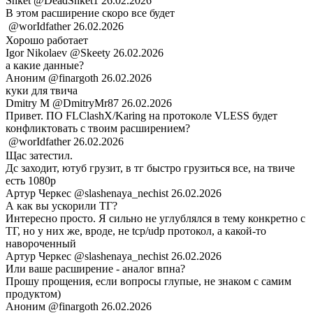
Shket
@DeadShket1
26.02.2026
В этом расширение скоро все будет
ㅤ
@worIdfather
26.02.2026
Хорошо работает
Igor Nikolaev
@Skeety
26.02.2026
а какие данные?
Аноним
@finargoth
26.02.2026
куки для твича
Dmitry M
@DmitryMr87
26.02.2026
Привет. ПО FLClashX/Karing на протоколе VLESS будет
конфликтовать с твоим расширением?
ㅤ
@worIdfather
26.02.2026
Щас затестил.
Дс заходит, ютуб грузит, в тг быстро грузиться все, на твиче
есть 1080p
Артур Черкес
@slashenaya_nechist
26.02.2026
А как вы ускорили ТГ?
Интересно просто. Я сильно не углублялся в тему конкретно с
ТГ, но у них же, вроде, не tcp/udp протокол, а какой-то
навороченный
Артур Черкес
@slashenaya_nechist
26.02.2026
Или ваше расширение - аналог впна?
Прошу прощения, если вопросы глупые, не знаком с самим
продуктом)
Аноним
@finargoth
26.02.2026