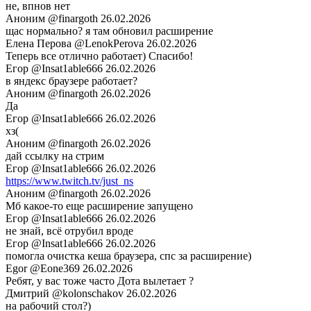
не, впнов нет
Аноним
@finargoth
26.02.2026
щас нормально? я там обновил расширение
Елена Перова
@LenokPerova
26.02.2026
Теперь все отлично работает) Спасибо!
Егор
@Insat1able666
26.02.2026
в яндекс браузере работает?
Аноним
@finargoth
26.02.2026
Да
Егор
@Insat1able666
26.02.2026
хз(
Аноним
@finargoth
26.02.2026
дай ссылку на стрим
Егор
@Insat1able666
26.02.2026
https://www.twitch.tv/just_ns
Аноним
@finargoth
26.02.2026
Мб какое-то еще расширение запущено
Егор
@Insat1able666
26.02.2026
не знай, всё отрубил вроде
Егор
@Insat1able666
26.02.2026
помогла очистка кеша браузера, спс за расширение)
Egor
@Eone369
26.02.2026
Ребят, у вас тоже часто Дота вылетает ?
Дмитрий
@kolonschakov
26.02.2026
на рабочий стол?)