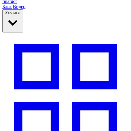
finar
got
Блог
Видео
Утилиты