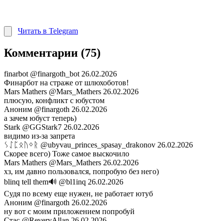
Читать в Telegram
Комментарии (75)
finarbot
@finargoth_bot
26.02.2026
Финарбот на страже от шлюхоботов!
Mars Mathers
@Mars_Mathers
26.02.2026
плюсую, конфликт с юбустом
Аноним
@finargoth
26.02.2026
а зачем юбуст теперь)
Stark
@GGStark7
26.02.2026
видимо из-за запрета
ᛊᛇᛈᛟᚢᛜᚱ
@ubyvau_princes_spasay_drakonov
26.02.2026
Скорее всего) Тоже самое выскочило
Mars Mathers
@Mars_Mathers
26.02.2026
хз, им давно пользовался, попробую без него)
blinq tell them🔊
@bl1inq
26.02.2026
Судя по всему еще нужен, не работает ютуб
Аноним
@finargoth
26.02.2026
ну вот с моим приложением попробуй
Стас
@ReveryAllan
26.02.2026