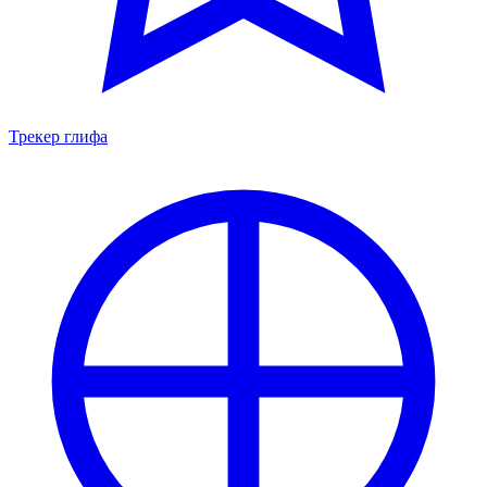
Трекер глифа