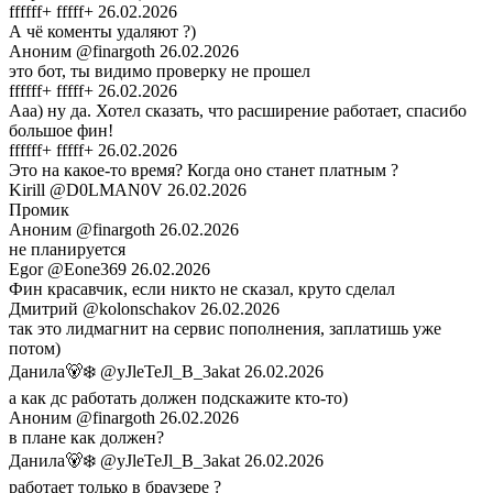
ffffff+ fffff+
26.02.2026
А чё коменты удаляют ?)
Аноним
@finargoth
26.02.2026
это бот, ты видимо проверку не прошел
ffffff+ fffff+
26.02.2026
Ааа) ну да. Хотел сказать, что расширение работает, спасибо
большое фин!
ffffff+ fffff+
26.02.2026
Это на какое-то время? Когда оно станет платным ?
Kirill
@D0LMAN0V
26.02.2026
Промик
Аноним
@finargoth
26.02.2026
не планируется
Egor
@Eone369
26.02.2026
Фин красавчик, если никто не сказал, круто сделал
Дмитрий
@kolonschakov
26.02.2026
так это лидмагнит на сервис пополнения, заплатишь уже
потом)
Данила🐻‍❄️
@yJleTeJl_B_3akat
26.02.2026
а как дс работать должен подскажите кто-то)
Аноним
@finargoth
26.02.2026
в плане как должен?
Данила🐻‍❄️
@yJleTeJl_B_3akat
26.02.2026
работает только в браузере ?