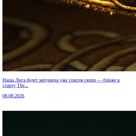
Наша Лига будет запущена уже совсем скоро — ближе к
старту The...
08.08.2026