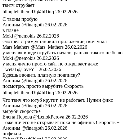
твитч отрубает
blinq tell them🔊
@bl1inq
26.02.2026
С твоим пробую
Аноним
@finargoth
26.02.2026
в плане
Moki
@nemokis
26.02.2026
смотрел стрим,установил приложение,твич упал
Mars Mathers
@Mars_Mathers
26.02.2026
у меня вк вроде отрубать начало, раньше такого не было
Moki
@nemokis
26.02.2026
у меня лично просто сайт не открывает даже
Twetal
@JoveYT
26.02.2026
Будешь вводить платную подписку?
Аноним
@finargoth
26.02.2026
посмотрю, просто вырубите Скорость +
blinq tell them🔊
@bl1inq
26.02.2026
Что твич что ютуб крутит, не работает. Нужен фикс
Аноним
@finargoth
26.02.2026
выруби скорость+
Елена Перова
@LenokPerova
26.02.2026
Тоже ничего не открывает пока не офнишь Скорость +
Аноним
@finargoth
26.02.2026
пофиксил