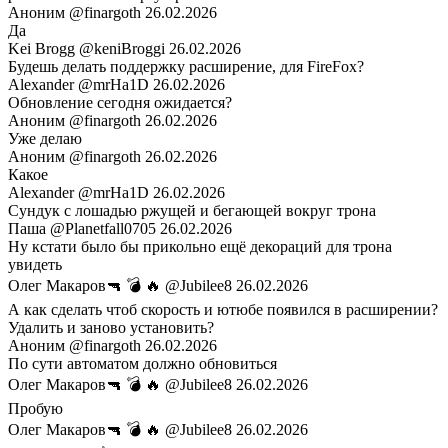
Аноним
@finargoth
26.02.2026
Да
Kei Brogg
@keniBroggi
26.02.2026
Будешь делать поддержку расширение, для FireFox?
Alexander
@mrHa1D
26.02.2026
Обновление сегодня ожидается?
Аноним
@finargoth
26.02.2026
Уже делаю
Аноним
@finargoth
26.02.2026
Какое
Alexander
@mrHa1D
26.02.2026
Сундук с лошадью ржущей и бегающей вокруг трона
Паша
@Planetfall0705
26.02.2026
Ну кстати было бы прикольно ещё декораций для трона
увидеть
Олег Макаров🔫 💣 🔥
@Jubilee8
26.02.2026
А как сделать чтоб скорость и ютюбе появился в расширении?
Удалить и заново установить?
Аноним
@finargoth
26.02.2026
По сути автоматом должно обновиться
Олег Макаров🔫 💣 🔥
@Jubilee8
26.02.2026
Пробую
Олег Макаров🔫 💣 🔥
@Jubilee8
26.02.2026