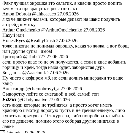
Факт,лучшая окрошка это салатик, а квасик просто попить
зачем это превращать в рыгатню - хз
Anton Dobrota
@ahheaeaeo
27.06.2026
я хз че движет челами, которые депают на шанс получить
антрейд шмотку
Arthur Omelchenko
@ArthurOmelchenko
27.06.2026
Нахуй иди
HonestEyes
@RealityCrash
27.06.2026
тоже никогда не понимал окрошку, какая то жижа, а вот борщ
или другие супы - имба!
Григорий
@Trobs777
27.06.2026
если просто квас то не оч получается, а если в квас добавить
горчицу и хрен, тогда имба будет, забористая дурь
Богдан ...
@Aaaetonik
27.06.2026
Ну чисто с кефиром мб, но если долить минералки то ваще
кайф
Александр
@chernobrovyi_a
27.06.2026
Сыворотку лейте со сметаной и всё, самый топ
𝙀𝙙𝙯𝙞𝙤
@Gladyoualive
27.06.2026
есть люди которые не трейдятся, а просто хотят иметь
красивую шмотку, дорогую пусть и не трейдабельную, либо
купить напрямую за 10к курьера, либо попробовать выбить
его по дешевле, помимо этого собирая другие ништяки в
лавке
ꠋꠋꠋꠋꠋꠋꠋꠋꠋꠋꠋꠋꠋꠋꠋꠋꠋꠋꠋꠋꠋꠋꠋꠋꠋꠋꠋꠋꠋꠋꠋꠋꠋꠋꠋꠋꠋꠋꠋꠋꠋꠋꠋꠋꠋꠋꠋꠋꠋꠋꠋꠋꠋꠋꠋꠋꠋꠋꠋꠋꠋꠋꠋꠋ
@wmlet
27.06.2026