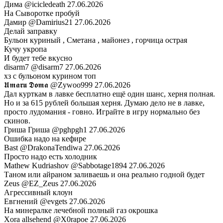
Дима
@icicledeath
27.06.2026
На Сыворотке пробуй
Дамир
@Damirius21
27.06.2026
Делай заправку
Бульон куриный , Сметана , майонез , горчица острая
Кучу укропа
И будет тебе вкусно
disarm7
@disarm7
27.06.2026
хз с бульоном курином топ
𝖀𝖒𝖆𝖗𝖚 𝕯𝖔𝖒𝖆
@Zywoo999
27.06.2026
Дал курткам в лавке бесплатно ещё один шанс, херня полная.
Но и за 615 рублей большая херня. Думаю дело не в лавке,
просто лудомания - говно. Играйте в игру нормально без
скинов.
Гриша Гриша
@pghpgh1
27.06.2026
Ошибка надо на кефире
Bast
@DrakonaTendiwa
27.06.2026
Просто надо есть холодник
Mathew Kudriashov
@Sabbotage1894
27.06.2026
Таном или айраном заливаешь и она реально годной будет
Zeus
@EZ_Zeus
27.06.2026
Агрессивный клоун
Евгнений
@evgets
27.06.2026
На минералке лечебной полный газ окрошка
Xora allsehend
@X0rapoe
27.06.2026