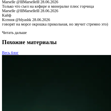
Marselle
@lllMarsellelll
28.06.2026
Только что съел на кефире и минералке плюс горчица
Marselle
@lllMarsellelll
28.06.2026
Кайф
Ксения
@blyashk
28.06.2026
говорят на морсе окрошка прикольная, но звучит стремно это)
Читать дальше
Похожие материалы
Весь блог