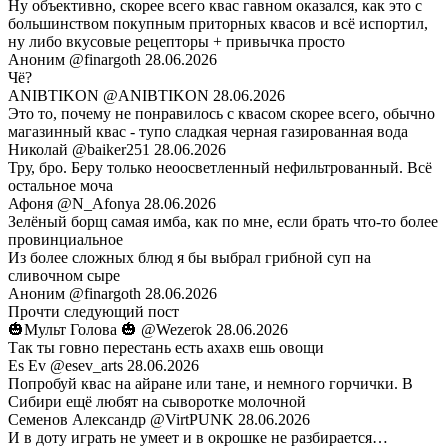
Ну объективно, скорее всего квас гавном оказался, как это с
большинством покупным приторных квасов и всё испортил,
ну либо вкусовые рецепторы + привычка просто
Аноним
@finargoth
28.06.2026
Чё?
ANIBTIKON
@ANIBTIKON
28.06.2026
Это то, почему не понравилось с квасом скорее всего, обычно
магазинный квас - тупо сладкая черная газированная вода
Николай
@baiker251
28.06.2026
Тру, бро. Беру только неоосветленный нефильтрованный. Всё
остальное моча
Афоня
@N_Afonya
28.06.2026
Зелёный борщ самая имба, как по мне, если брать что-то более
провинциальное
Из более сложных блюд я бы выбрал грибной суп на
сливочном сыре
Аноним
@finargoth
28.06.2026
Прочти следующий пост
🎃Мульт Голова 🎃
@Wezerok
28.06.2026
Так ты говно перестань есть ахахв ешь овощи
Es Ev
@esev_arts
28.06.2026
Попробуй квас на айране или тане, и немного горчички. В
Сибири ещё любят на сыворотке молочной
Семенов Александр
@VirtPUNK
28.06.2026
И в доту играть не умеет и в окрошке не разбирается…