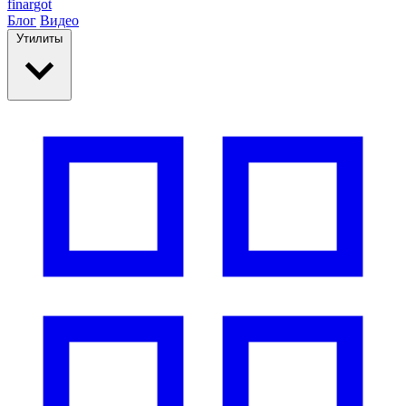
finar
got
Блог
Видео
Утилиты