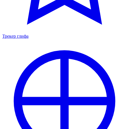
Трекер глифа