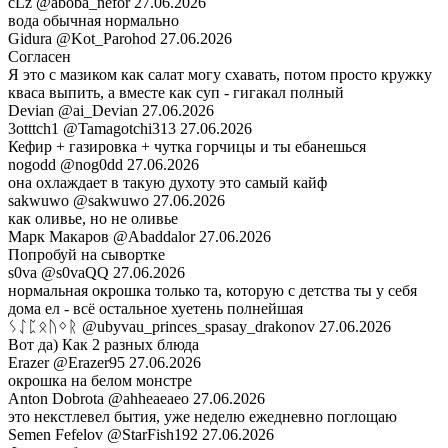
cLz
@aboba_nefor
27.06.2026
вода обычная нормально
Gidura
@Kot_Parohod
27.06.2026
Согласен
Я это с мазиком как салат могу схавать, потом просто кружку
кваса выпить, а вместе как суп - гигакал полный
Devian
@ai_Devian
27.06.2026
3otttch1
@Tamagotchi313
27.06.2026
Кефир + газировка + чутка горчицы и ты ебанешься
nogodd
@nog0dd
27.06.2026
она охлаждает в такую духоту это самый кайф
sakwuwo
@sakwuwo
27.06.2026
как оливье, но не оливье
Марк Макаров
@Abaddalor
27.06.2026
Попробуй на сывортке
s0va
@s0vaQQ
27.06.2026
нормальная окрошка только та, которую с детства ты у себя
дома ел - всё остальное хуетень полнейшая
ᛊᛇᛈᛟᚢᛜᚱ
@ubyvau_princes_spasay_drakonov
27.06.2026
Вот да) Как 2 разных блюда
Erazer
@Erazer95
27.06.2026
окрошка на белом монстре
Anton Dobrota
@ahheaeaeo
27.06.2026
это некстлевел бытия, уже неделю ежедневно поглощаю
Semen Fefelov
@StarFish192
27.06.2026