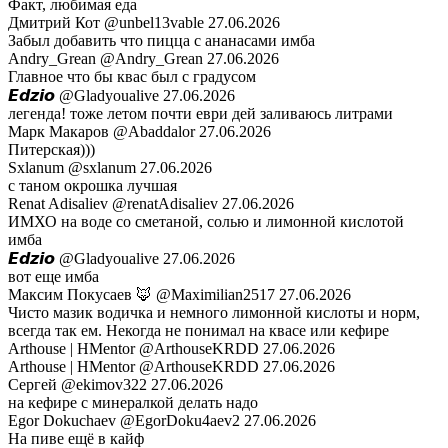
Факт, любимая еда
Дмитрий Кот
@unbel13vable
27.06.2026
Забыл добавить что пицца с ананасами имба
Andry_Grean
@Andry_Grean
27.06.2026
Главное что бы квас был с градусом
𝙀𝙙𝙯𝙞𝙤
@Gladyoualive
27.06.2026
легенда! тоже летом почти еври дей заливаюсь литрами
Марк Макаров
@Abaddalor
27.06.2026
Питерская)))
Sxlanum
@sxlanum
27.06.2026
с таном окрошка лучшая
Renat Adisaliev
@renatAdisaliev
27.06.2026
ИМХО на воде со сметаной, солью и лимонной кислотой
имба
𝙀𝙙𝙯𝙞𝙤
@Gladyoualive
27.06.2026
вот еще имба
Максим Покусаев 🦊
@Maximilian2517
27.06.2026
Чисто мазик водичка и немного лимонной кислоты и норм,
всегда так ем. Некогда не понимал на квасе или кефире
Arthouse | HMentor
@ArthouseKRDD
27.06.2026
Arthouse | HMentor
@ArthouseKRDD
27.06.2026
Сергей
@ekimov322
27.06.2026
на кефире с минералкой делать надо
Egor Dokuchaev
@EgorDoku4aev2
27.06.2026
На пиве ещё в кайф