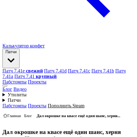
Калькулятор конфет
Патчи
Патч 7.41e
свежий
Патч 7.41d
Патч 7.41c
Патч 7.41b
Патч
7.41а
Патч 7.41
крупный
Пабстомпы
Проекты
Блог
Видео
Утилиты
Патчи
Пабстомпы
Проекты
Пополнить Steam
Главная
Блог
Дал окрошке на квасе ещё один шанс, херня...
Дал окрошке на квасе ещё один шанс, херня