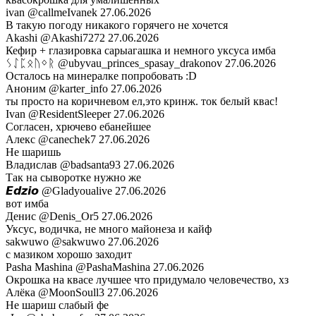
ivan
@callmeIvanek
27.06.2026
В такую погоду никакого горячего не хочется
Akashi
@Akashi7272
27.06.2026
Кефир + глазировка сарыагашка и немного уксуса имба
ᛊᛇᛈᛟᚢᛜᚱ
@ubyvau_princes_spasay_drakonov
27.06.2026
Осталось на минералке попробовать :D
Аноним
@karter_info
27.06.2026
ты просто на коричневом ел,это кринж. ток белый квас!
Ivan
@ResidentSleeper
27.06.2026
Согласен, хрючево ебанейшее
Алекс
@canechek7
27.06.2026
Не шаришь
Владислав
@badsanta93
27.06.2026
Так на сыворотке нужно же
𝙀𝙙𝙯𝙞𝙤
@Gladyoualive
27.06.2026
вот имба
Денис
@Denis_Or5
27.06.2026
Уксус, водичка, не много майонеза и кайф
sakwuwo
@sakwuwo
27.06.2026
с мазиком хорошо заходит
Pasha Mashina
@PashaMashina
27.06.2026
Окрошка на квасе лучшее что придумало человечество, хз
Алёка
@MoonSoull3
27.06.2026
Не шариш слабый фе