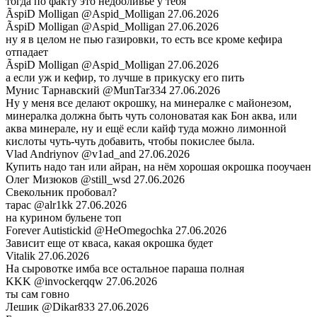
тогда по факту это недооливье у тебя
ÃspiD Molligan
@Aspid_Molligan
27.06.2026
ÃspiD Molligan
@Aspid_Molligan
27.06.2026
ну я в целом не пью газировки, то есть все кроме кефира
отпадает
ÃspiD Molligan
@Aspid_Molligan
27.06.2026
а если уж и кефир, то лучше в прикуску его пить
Мунис Тарнавский
@MunTar334
27.06.2026
Ну у меня все делают окрошку, на минералке с майонезом,
минералка должна быть чуть солоноватая как Бон аква, или
аква минерале, ну и ещё если кайф туда можно лимонной
кислоты чуть-чуть добавить, чтобы покислее была.
Vlad Andriynov
@v1ad_and
27.06.2026
Купить надо тан или айран, на нём хорошая окрошка пооучаен
Олег Мизюков
@still_wsd
27.06.2026
Свекольник пробовал?
тарас
@alr1kk
27.06.2026
на курином бульене топ
Forever Autistickid
@HeOmegochka
27.06.2026
Зависит еще от кваса, какая окрошка будет
Vitalik
27.06.2026
На сыровотке имба все остальное параша полная
KKK
@invockerqqw
27.06.2026
ты сам говно
Лешик
@Dikar833
27.06.2026