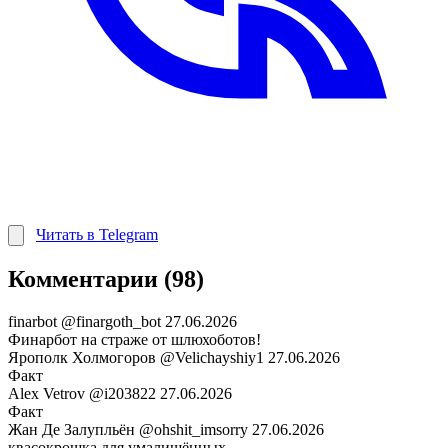
Читать в Telegram
Комментарии (98)
finarbot
@finargoth_bot
27.06.2026
Финарбот на страже от шлюхоботов!
Ярополк Холмогоров
@Velichayshiy1
27.06.2026
Факт
Alex Vetrov
@i203822
27.06.2026
Факт
Жан Де Залупльён
@ohshit_imsorry
27.06.2026
квасокрошка для умалишённых