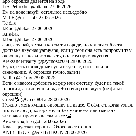
Бро окрошка делается на воде
Lex Petrukhin
@tiltanic
27.06.2026
Ем на воде нахуй, остальное несъедобно
M1hF
@m111n42
27.06.2026
Чё бля
I.Kac
@ifckac
27.06.2026
ватафак
I.Kac
@ifckac
27.06.2026
фин, слушай, я хзы в каком ты городе, но у меня спб естл
доставка вкусная yamiyami, если у тебя она есть попробуй там
окрошку на кефире заказать, она там прям вкусная
Aleksanderreality
@psychozzz604
28.06.2026
Ну хз, есть и холодные супы вкусные, госпачо или
свекольник. А окрошка точно, залэпа
Vadim
@st1mv
28.06.2026
Если с квасом добавить кефир или сметану, будет не такой
плоский, а сливочный вкус + горчица по вкусу (не фанат
окрошки)
Greed🗿
@Greed8912
28.06.2026
Нужно уметь кушать окрошку на квасе. Я офигел, когда узнал,
что есть люди, которые едят без майонеза или сметаны
заливают просто квасом и все 🤮
Аноним
@finargoth
28.06.2026
Квас + русская горчица. Этого достаточно
ANIBTIKON
@ANIBTIKON
28.06.2026