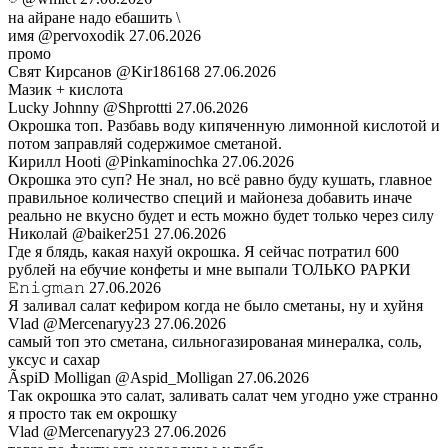
на айране надо ебашить \
имя
@pervoxodik
27.06.2026
промо
Свят Кирсанов
@Kir186168
27.06.2026
Мазик + кислота
Lucky Johnny
@Shprottti
27.06.2026
Окрошка топ. Разбавь воду кипяченную лимонной кислотой и
потом заправляй содержимое сметаной.
Кирилл Hooti
@Pinkaminochka
27.06.2026
Окрошка это суп? Не знал, но всё равно буду кушать, главное
правильное количество специй и майонеза добавить иначе
реально не вкусно будет и есть можно будет только через силу
Николай
@baiker251
27.06.2026
Где я блядь, какая нахуй окрошка. Я сейчас потратил 600
рублей на ебучие конфеты и мне выпали ТОЛЬКО РАРКИ
𝙴𝚗𝚒𝚐𝚖𝚊𝚗
27.06.2026
Я заливал салат кефиром когда не было сметаны, ну и хуйня
Vlad
@Mercenaryy23
27.06.2026
самый топ это сметана, сильногазированая минералка, соль,
уксус и сахар
ÃspiD Molligan
@Aspid_Molligan
27.06.2026
Так окрошка это салат, заливать салат чем угодно уже странно
я просто так ем окрошку
Vlad
@Mercenaryy23
27.06.2026