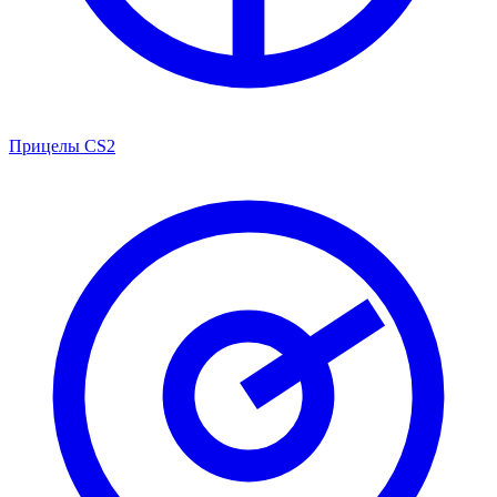
Прицелы CS2