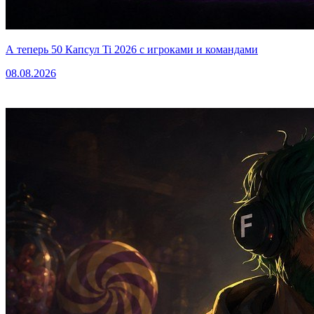
А теперь 50 Капсул Ti 2026 с игроками и командами
08.08.2026