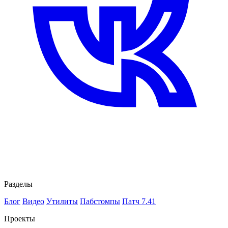
Разделы
Блог
Видео
Утилиты
Пабстомпы
Патч 7.41
Проекты