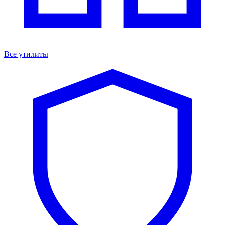
Все утилиты