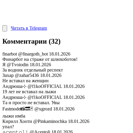
Читать в Telegram
Комментарии (32)
finarbot
@finargoth_bot
18.01.2026
Финарбот на страже от шлюхоботов!
Я
@Tvoiodin
18.01.2026
За водник отдельный респект
Захар
@zahar5436
18.01.2026
Не вставал на женщин
Андрюша⊹
@f1koOFFICIAL
18.01.2026
19 лет не вставал на лыжи
Андрюша⊹
@f1koOFFICIAL
18.01.2026
Та и просто не вставал. Увы
Fastmode📸🔜🃏
@xgrozd
18.01.2026
лыжи имба
Кирилл Хооти
@Pinkaminochka
18.01.2026
упал?
𝚊𝚌𝚎𝚙𝚝𝚘𝚕𝚒
@Aceptoli
18.01.2026