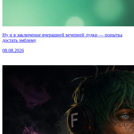
Ну и в заключение вчерашней вечерней лудки — попытка
достать эмблему
08.08.2026