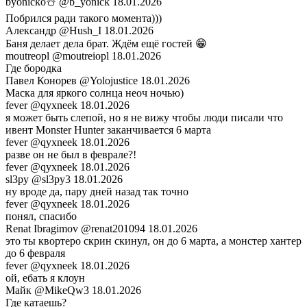
byonicko☃️
@b_yonick
18.01.2026
Побрился ради такого момента)))
Александр
@Hush_I
18.01.2026
Баня делает дела брат. Ждём ещё гостей 😁
moutreopl
@moutreiopl
18.01.2026
Где бородка
Павел Конорев
@Yolojustice
18.01.2026
Маска для яркого солнца неоч ночью)
fever
@qyxneek
18.01.2026
я может быть слепой, но я не вижу чтобы люди писали что
ивент Monster Hunter заканчивается 6 марта
fever
@qyxneek
18.01.2026
разве он не был в феврале?!
fever
@qyxneek
18.01.2026
sl3py
@sl3py3
18.01.2026
ну вроде да, пару дней назад так точно
fever
@qyxneek
18.01.2026
понял, спасибо
Renat Ibragimov
@renat201094
18.01.2026
это ты квортеро скрин скинул, он до 6 марта, а монстер хантер
до 6 февраля
fever
@qyxneek
18.01.2026
ой, ебать я клоун
Майк
@MikeQw3
18.01.2026
Где катаешь?