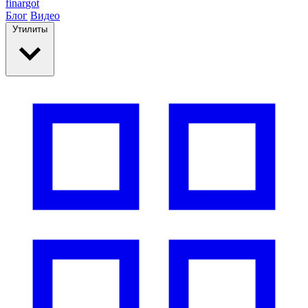
finar
got
Блог
Видео
Утилиты