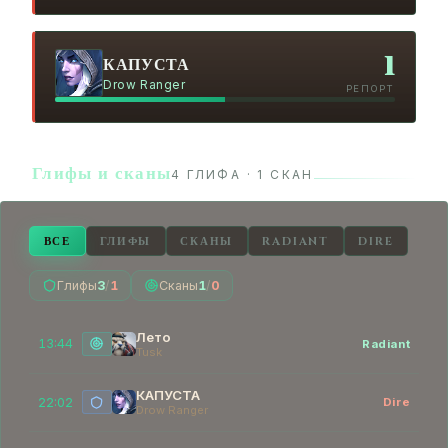
1
КАПУСТА
Drow Ranger
РЕПОРТ
Глифы и сканы
4 ГЛИФА · 1 СКАН
ВСЕ
ГЛИФЫ
СКАНЫ
RADIANT
DIRE
Глифы
3
/
1
Сканы
1
/
0
Лето
13:44
Radiant
Tusk
КАПУСТА
22:02
Dire
Drow Ranger