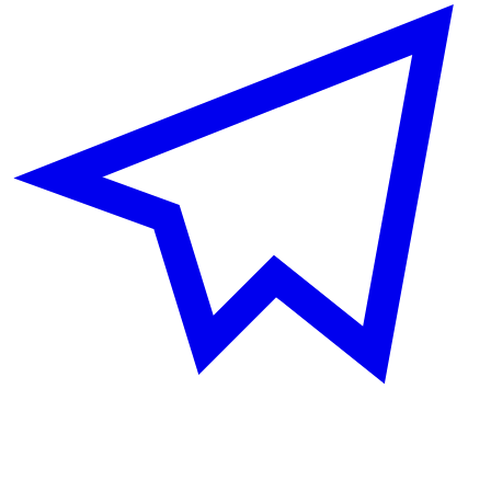
фиаско
17:31
Игрок · Slot 11
все
ВСЕМ
?
17:33
Игрок · Slot 11
конец
ВСЕМ
?
27:39
the sonder
GG, WP
КОЛЕСО
28:30
Игрок · Slot 11
изи
ВСЕМ
?
28:37
young
соло лол изи
ВСЕМ