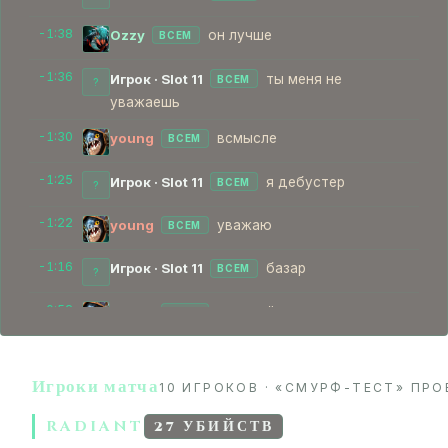
-1:38
Ozzy
он лучше
ВСЕМ
-1:36
Игрок · Slot 11
ты меня не
ВСЕМ
?
уважаешь
-1:30
young
всмысле
ВСЕМ
-1:25
Игрок · Slot 11
я дебустер
ВСЕМ
?
-1:22
young
уважаю
ВСЕМ
-1:16
Игрок · Slot 11
базар
ВСЕМ
?
-0:52
young
а ты чей папик
ВСЕМ
-0:43
Игрок · Slot 11
Я один
ВСЕМ
?
Игроки матча
10 ИГРОКОВ · «СМУРФ-ТЕСТ» ПРО
-0:35
young
а дебустишь кого
ВСЕМ
RADIANT
27 УБИЙСТВ
-0:27
Игрок · Slot 11
Ну по заказу
ВСЕМ
?