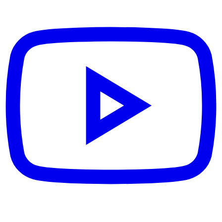
11:59
Анальная гусеница
та они
ВСЕМ
стакаться не планируют
12:09
young
а че они тебе крипы чтобы
ВСЕМ
стакаться
12:17
young
там с уважением надо
ВСЕМ
просить
12:29
Анальная гусеница
либо через
ВСЕМ
мать
12:42
young
не ну это осуждаем
ВСЕМ
12:57
Игрок · Slot 11
не фидь
ВСЕМ
?
13:05
young
я рекорд ставлю
ВСЕМ
13:08
Игрок · Slot 11
по смертям
ВСЕМ
?
13:13
young
да
ВСЕМ