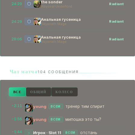
the sonder
24:29
Radiant
Abyssal Underlord
Анальная гусеница
24:29
Radiant
Skywrath Mage
Анальная гусеница
28:06
Radiant
Skywrath Mage
Чат матча
104 СООБЩЕНИЯ
ВСЕ
ОБЩИЙ
КОЛЕСО
-2:11
young
тренер тим спирит
ВСЕМ
-1:56
young
мипошка это ты?
ВСЕМ
-1:44
Игрок · Slot 11
отстань
ВСЕМ
?