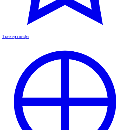
Трекер глифа