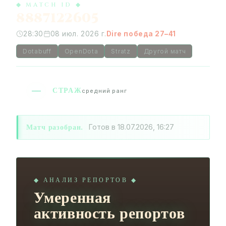
◆ MATCH ID ◆
8887122605
28:30
08 июл. 2026 г.
Dire победа 27–41
Dotabuff
OpenDota
Stratz
Другой матч
СТРАЖ
средний ранг
Матч разобран.
Готов в 18.07.2026, 16:27
◆ АНАЛИЗ РЕПОРТОВ ◆
Умеренная
активность репортов