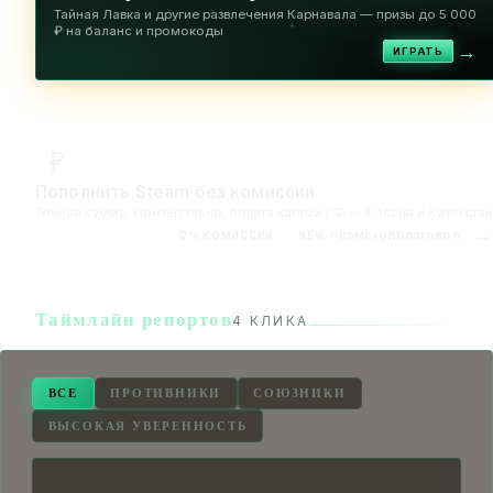
Тайная Лавка и другие развлечения Карнавала — призы до 5 000
✦
₽ на баланс и промокоды
→
ИГРАТЬ
Пополнить Steam без комиссии
Точная сумма, моментально, оплата картой РФ — Россия и Казахстан
→
промокод
finarneon
0% КОМИССИИ
NEW
Таймлайн репортов
4 КЛИКА
ВСЕ
ПРОТИВНИКИ
СОЮЗНИКИ
ВЫСОКАЯ УВЕРЕННОСТЬ