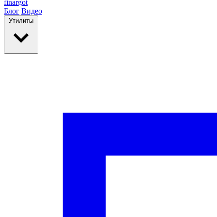
finar
got
Блог
Видео
Утилиты