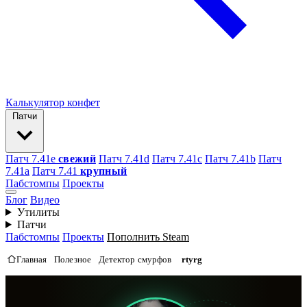
Калькулятор конфет
Патчи
Патч 7.41e
свежий
Патч 7.41d
Патч 7.41c
Патч 7.41b
Патч
7.41а
Патч 7.41
крупный
Пабстомпы
Проекты
Блог
Видео
Утилиты
Патчи
Пабстомпы
Проекты
Пополнить Steam
Главная
Полезное
Детектор смурфов
rtyrg