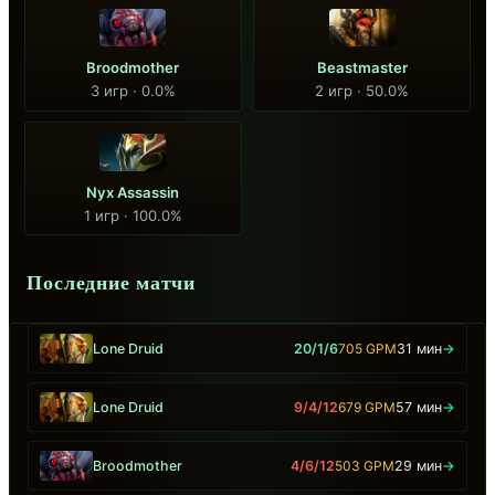
Broodmother
Beastmaster
3 игр · 0.0%
2 игр · 50.0%
Nyx Assassin
1 игр · 100.0%
Последние матчи
Lone Druid
20/1/6
705 GPM
31 мин
→
Lone Druid
9/4/12
679 GPM
57 мин
→
Broodmother
4/6/12
503 GPM
29 мин
→