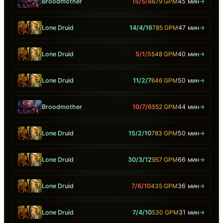
Broodmother
15/5/8
679 GPM
45 мин
→
Lone Druid
14/4/16
785 GPM
47 мин
→
Lone Druid
5/1/5
548 GPM
40 мин
→
Lone Druid
11/2/7
646 GPM
50 мин
→
Broodmother
10/7/6
552 GPM
44 мин
→
Lone Druid
15/2/10
783 GPM
50 мин
→
Lone Druid
30/3/12
957 GPM
66 мин
→
Lone Druid
7/6/10
435 GPM
36 мин
→
Lone Druid
7/4/10
530 GPM
31 мин
→