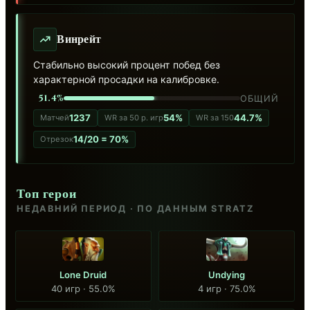
Винрейт
Стабильно высокий процент побед без
характерной просадки на калибровке.
51.4%
ОБЩИЙ
1237
54%
44.7%
Матчей
WR за 50 р. игр
WR за 150
14/20 = 70%
Отрезок
Топ герои
НЕДАВНИЙ ПЕРИОД · ПО ДАННЫМ STRATZ
Lone Druid
Undying
40 игр · 55.0%
4 игр · 75.0%