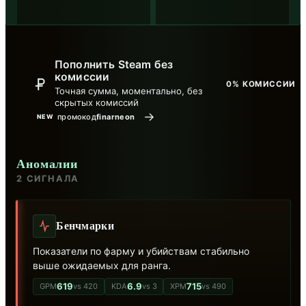
Пополнить Steam без
комиссии
0% КОМИССИИ
Точная сумма, моментально, без
скрытых комиссий
→
промокод
finarneon
NEW
Аномалии
2 СИГНАЛА
Бенчмарки
Показатели по фарму и убийствам стабильно
выше ожидаемых для ранга.
619
6.9
715
GPM
vs 420
KDA
vs 3
XPM
vs 490