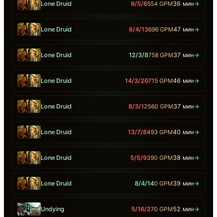
Lone Druid
9/5/8
554 GPM
36 мин
→
Lone Druid
6/4/13
696 GPM
47 мин
→
Lone Druid
12/3/8
758 GPM
37 мин
→
Lone Druid
14/3/20
715 GPM
46 мин
→
Lone Druid
8/3/12
560 GPM
37 мин
→
Lone Druid
13/7/8
493 GPM
40 мин
→
Lone Druid
5/5/9
390 GPM
38 мин
→
Lone Druid
8/4/14
0 GPM
39 мин
→
Undying
5/16/27
0 GPM
52 мин
→