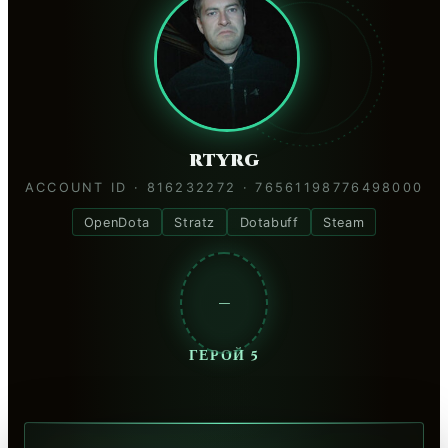
rtyrg
ACCOUNT ID · 816232272 · 76561198776498000
OpenDota
Stratz
Dotabuff
Steam
—
ГЕРОЙ 5