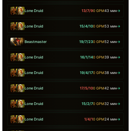
Lone Druid
13/7/9
0 GPM
43 мин
→
Lone Druid
15/4/10
0 GPM
53 мин
→
Beastmaster
19/7/23
0 GPM
52 мин
→
Lone Druid
16/1/14
0 GPM
39 мин
→
Lone Druid
19/4/17
0 GPM
38 мин
→
Lone Druid
17/5/10
0 GPM
42 мин
→
Lone Druid
15/2/7
0 GPM
32 мин
→
Lone Druid
1/4/1
0 GPM
24 мин
→