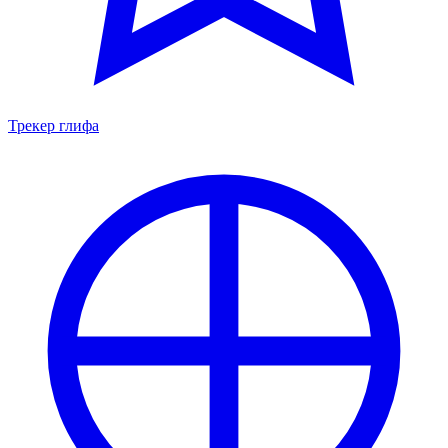
Трекер глифа