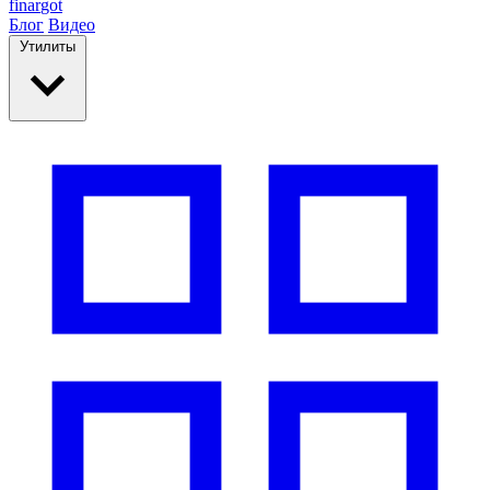
finar
got
Блог
Видео
Утилиты