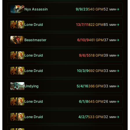
Nyx Assassin
9/9/23
540 GPM
52 мин
→
Lone Druid
13/7/11
822 GPM
85 мин
→
Beastmaster
6/10/9
461 GPM
37 мин
→
Lone Druid
9/6/5
518 GPM
39 мин
→
Lone Druid
10/3/9
692 GPM
33 мин
→
Undying
5/4/16
366 GPM
33 мин
→
Lone Druid
6/1/8
645 GPM
26 мин
→
Lone Druid
4/2/7
533 GPM
32 мин
→