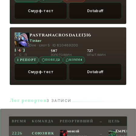
Смурф-тест
Dotabuff
pastranacrosdale1316
Tinker
Dire · слот 5 · ID 810489200
1
/
4
/
3
587
727
У · С · П
ЗОЛОТО/МИН
ОПЫТ/МИН
ПОВЕД
2
КОММ
4
1 РЕПОРТ
Смурф-тест
Dotabuff
Лог репортов
3 ЗАПИСИ
ВРЕМЯ
КОМАНДА
РЕПОРТИВШИЙ
→
ЦЕЛЬ
моисей
Emperro
22:26
СОЮЗНИК
→