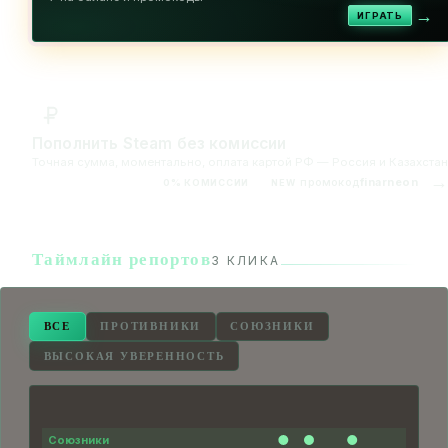
→
ИГРАТЬ
Пополнить Steam без комиссии
Точная сумма, моментально, оплата картой РФ — Россия и Казахстан
→
промокод
finarneon
0% КОМИССИИ
NEW
Таймлайн репортов
3 КЛИКА
ВСЕ
ПРОТИВНИКИ
СОЮЗНИКИ
ВЫСОКАЯ УВЕРЕННОСТЬ