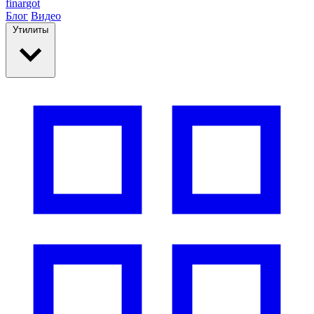
finar
got
Блог
Видео
Утилиты