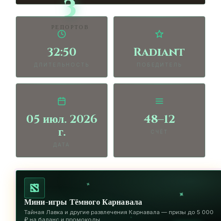
3
РЕПОРТОВ
32:50
Radiant
ДЛИТЕЛЬНОСТЬ
ПОБЕДИТЕЛЬ
05 июл. 2026
48–12
г.
СЧЁТ
ДАТА
✦
✦
Мини-игры Тёмного Карнавала
Тайная Лавка и другие развлечения Карнавала — призы до 5 000
✦
₽ на баланс и промокоды