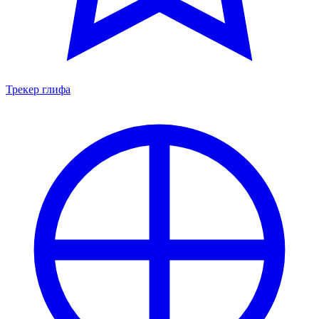
Трекер глифа