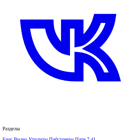
Разделы
Блог
Видео
Утилиты
Пабстомпы
Патч 7.41