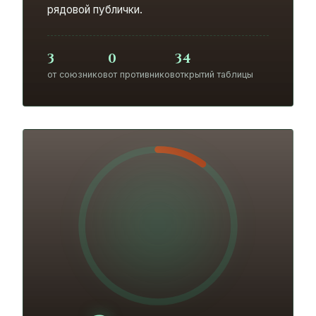
рядовой публички.
3
0
34
от союзников
от противников
открытий таблицы