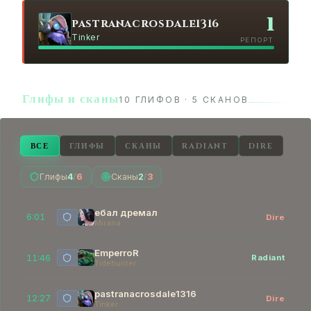
1
pastranacrosdale1316
Tinker
РЕПОРТ
Глифы и сканы
10 ГЛИФОВ · 5 СКАНОВ
ВСЕ
ГЛИФЫ
СКАНЫ
RADIANT
DIRE
Глифы
4
/
6
Сканы
2
/
3
ебал дремал
6:01
Dire
Mirana
EmperroR
11:46
Radiant
Tidehunter
pastranacrosdale1316
12:27
Dire
Tinker