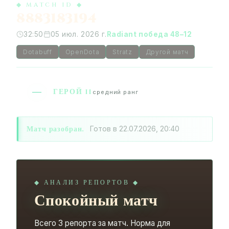
◆ MATCH ID ◆
8883183194
32:50
05 июл. 2026 г.
Radiant победа 48–12
Dotabuff
OpenDota
Stratz
Другой матч
ГЕРОЙ II
средний ранг
Матч разобран.
Готов в 22.07.2026, 20:40
◆ АНАЛИЗ РЕПОРТОВ ◆
Спокойный матч
Всего 3 репорта за матч. Норма для