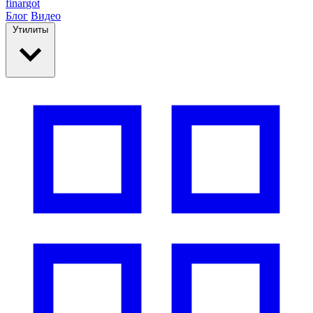
finar
got
Блог
Видео
Утилиты