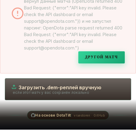
вернул данные матча (OpenDota returned 400
Bad Request: {"error":"API key invalid. Please
check the API dashboard or email
support@opendota.com."}) и не запустил
парсинг: OpenDota parse request returned 400
Bad Request: {"error":"API key invalid. Please
check the API dashboard or email
support@opendota.com."}
ДРУГОЙ МАТЧ
Загрузить .dem-реплей вручную
если этот матч у вас сохранён локально
На основе DotaTilt
vraestoren · GitHub