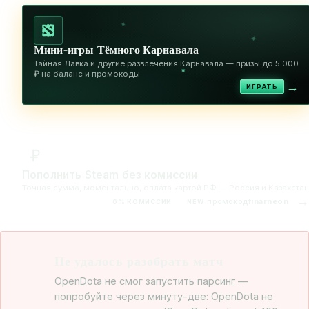
✦
✦
Мини-игры Тёмного Карнавала
Тайная Лавка и другие развлечения Карнавала — призы до 5 000
✦
₽ на баланс и промокоды
→
ИГРАТЬ
Пополнить Steam без комиссии
Точная сумма, моментально, оплата картой РФ — Россия и Казахстан
→
промокод
finarneon
0% КОМИССИИ
NEW
Не удалось разобрать матч
OpenDota не смог запустить парсинг —
попробуйте через минуту-две: OpenDota не