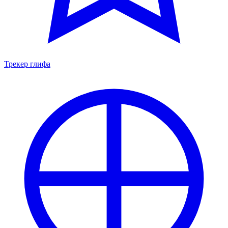
Трекер глифа