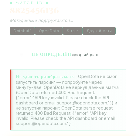
◆ MATCH ID ◆
8825456136
Метаданные подгружаются…
Dotabuff
OpenDota
Stratz
Другой матч
НЕ ОПРЕДЕЛЁН
—
средний ранг
Не удалось разобрать матч
OpenDota не смог
запустить парсинг — попробуйте через
минуту-две: OpenDota не вернул данные матча
(OpenDota returned 400 Bad Request:
{"error":"API key invalid. Please check the API
dashboard or email support@opendota.com."}) и
не запустил парсинг: OpenDota parse request
returned 400 Bad Request: {"error":"API key
invalid. Please check the API dashboard or email
support@opendota.com."}