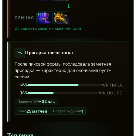
⇣
1
5
СЕЙЧАС
2 предмета заметно сменили слот
Просадка после пика
После пиковой формы последовала заметная
просадка — характерно для окончания буст-
сессии.
68%
WR ПИКА
36%
WR ПОСЛЕ
−32 п.п.
Падение WR
25 матчей
1
Окно
Подтверждений
Топ герои