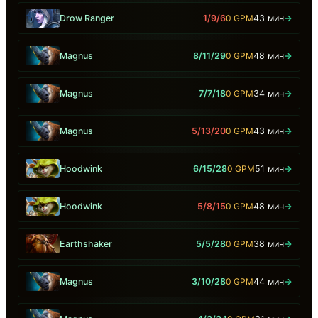
Drow Ranger
1/9/6
0 GPM
43 мин
→
Magnus
8/11/29
0 GPM
48 мин
→
Magnus
7/7/18
0 GPM
34 мин
→
Magnus
5/13/20
0 GPM
43 мин
→
Hoodwink
6/15/28
0 GPM
51 мин
→
Hoodwink
5/8/15
0 GPM
48 мин
→
Earthshaker
5/5/28
0 GPM
38 мин
→
Magnus
3/10/28
0 GPM
44 мин
→