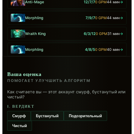
Anti-Mage
12/7/7
0 GPM
44 мин
→
Morphling
7/9/7
0 GPM
44 мин
→
Wraith King
6/3/12
0 GPM
31 мин
→
Morphling
4/8/5
0 GPM
40 мин
→
Ваша оценка
ПОМОГАЕТ УЛУЧШИТЬ АЛГОРИТМ
Как считаете вы — этот аккаунт смурф, бустанутый или
чистый?
1. ВЕРДИКТ
Смурф
Бустанутый
Подозрительный
Чистый