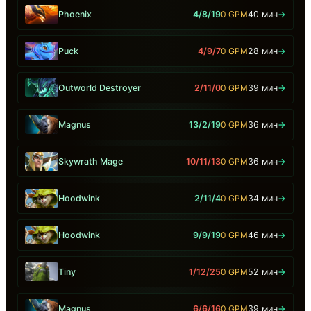
Phoenix
4/8/19
0 GPM
40 мин
→
Puck
4/9/7
0 GPM
28 мин
→
Outworld Destroyer
2/11/0
0 GPM
39 мин
→
Magnus
13/2/19
0 GPM
36 мин
→
Skywrath Mage
10/11/13
0 GPM
36 мин
→
Hoodwink
2/11/4
0 GPM
34 мин
→
Hoodwink
9/9/19
0 GPM
46 мин
→
Tiny
1/12/25
0 GPM
52 мин
→
Magnus
6/6/16
0 GPM
39 мин
→