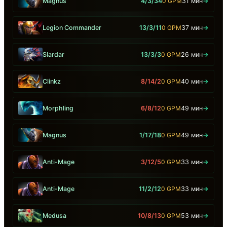
Magnus
4/3/34
0 GPM
31 мин
→
Legion Commander
13/3/11
0 GPM
37 мин
→
Slardar
13/3/3
0 GPM
26 мин
→
Clinkz
8/14/2
0 GPM
40 мин
→
Morphling
6/8/12
0 GPM
49 мин
→
Magnus
1/17/18
0 GPM
49 мин
→
Anti-Mage
3/12/5
0 GPM
33 мин
→
Anti-Mage
11/2/12
0 GPM
33 мин
→
Medusa
10/8/13
0 GPM
53 мин
→