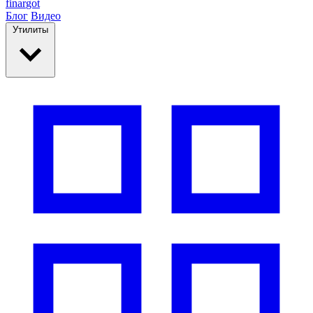
finar
got
Блог
Видео
Утилиты