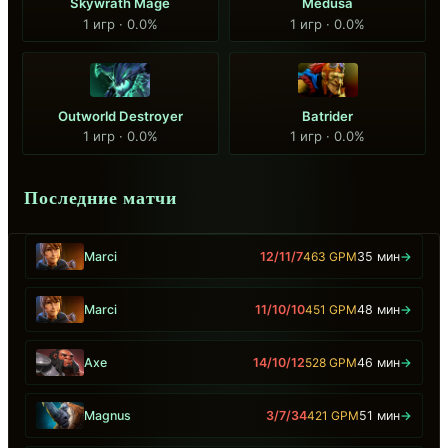
Skywrath Mage
Medusa
1 игр · 0.0%
1 игр · 0.0%
Outworld Destroyer
Batrider
1 игр · 0.0%
1 игр · 0.0%
Последние матчи
Marci
12/11/7
463 GPM
35 мин
→
Marci
11/10/10
451 GPM
48 мин
→
Axe
14/10/12
528 GPM
46 мин
→
Magnus
3/7/34
421 GPM
51 мин
→