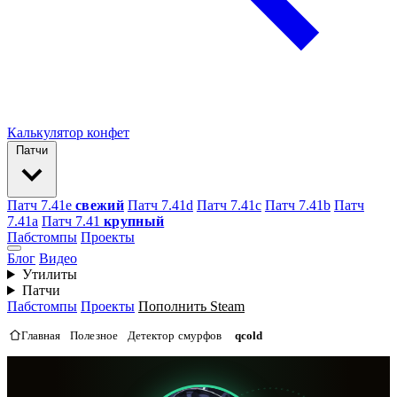
Калькулятор конфет
Патчи
Патч 7.41e
свежий
Патч 7.41d
Патч 7.41c
Патч 7.41b
Патч
7.41а
Патч 7.41
крупный
Пабстомпы
Проекты
Блог
Видео
Утилиты
Патчи
Пабстомпы
Проекты
Пополнить Steam
Главная
Полезное
Детектор смурфов
qcold