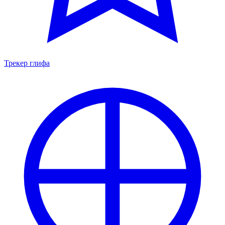
Трекер глифа