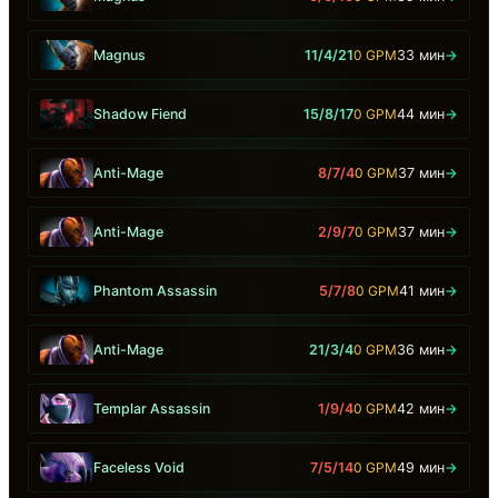
Magnus
11/4/21
0 GPM
33 мин
→
Shadow Fiend
15/8/17
0 GPM
44 мин
→
Anti-Mage
8/7/4
0 GPM
37 мин
→
Anti-Mage
2/9/7
0 GPM
37 мин
→
Phantom Assassin
5/7/8
0 GPM
41 мин
→
Anti-Mage
21/3/4
0 GPM
36 мин
→
Templar Assassin
1/9/4
0 GPM
42 мин
→
Faceless Void
7/5/14
0 GPM
49 мин
→