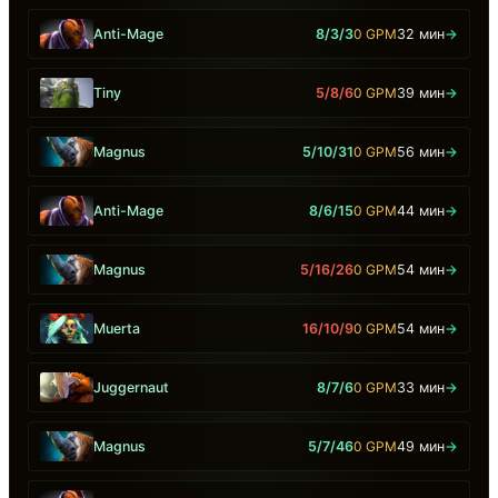
Anti-Mage
8/3/3
0 GPM
32 мин
→
Tiny
5/8/6
0 GPM
39 мин
→
Magnus
5/10/31
0 GPM
56 мин
→
Anti-Mage
8/6/15
0 GPM
44 мин
→
Magnus
5/16/26
0 GPM
54 мин
→
Muerta
16/10/9
0 GPM
54 мин
→
Juggernaut
8/7/6
0 GPM
33 мин
→
Magnus
5/7/46
0 GPM
49 мин
→