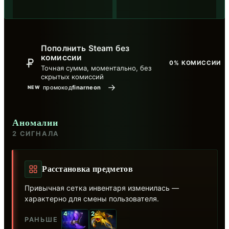
Пополнить Steam без
комиссии
0% КОМИССИИ
Точная сумма, моментально, без
скрытых комиссий
→
промокод
finarneon
NEW
Аномалии
2 СИГНАЛА
Расстановка предметов
Привычная сетка инвентаря изменилась —
характерно для смены пользователя.
4
2
РАНЬШЕ