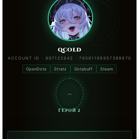
qcold
ACCOUNT ID · 997122942 · 76561198957388670
OpenDota
Stratz
Dotabuff
Steam
—
ГЕРОЙ 2