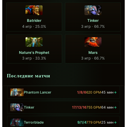
Batrider
Tinker
4 игр · 25.0%
3 игр · 66.7%
Nature's Prophet
Mars
3 игр · 33.3%
3 игр · 66.7%
Последние матчи
Phantom Lancer
1/8/6
620 GPM
45 мин
→
Tinker
17/13/16
755 GPM
64 мин
→
Terrorblade
9/1/4
779 GPM
25 мин
→