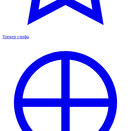
Трекер глифа