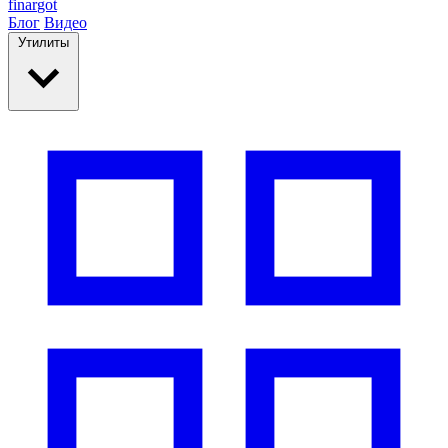
finar
got
Блог
Видео
Утилиты