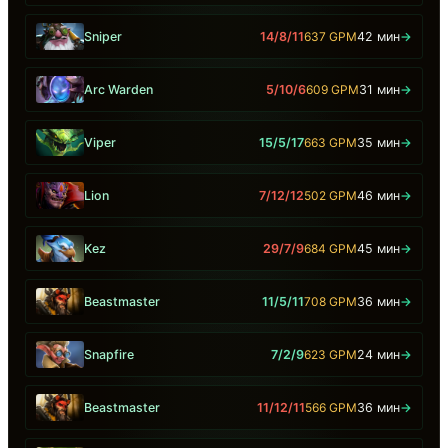
Sniper
14/8/11
637 GPM
42 мин
→
Arc Warden
5/10/6
609 GPM
31 мин
→
Viper
15/5/17
663 GPM
35 мин
→
Lion
7/12/12
502 GPM
46 мин
→
Kez
29/7/9
684 GPM
45 мин
→
Beastmaster
11/5/11
708 GPM
36 мин
→
Snapfire
7/2/9
623 GPM
24 мин
→
Beastmaster
11/12/11
566 GPM
36 мин
→