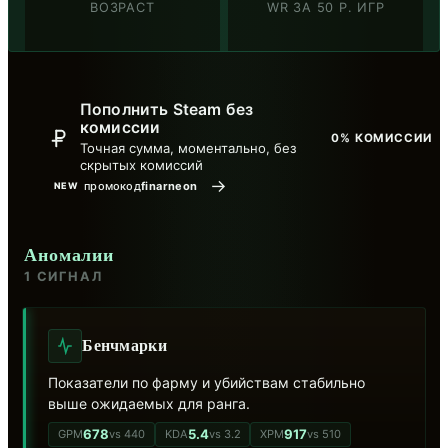
ВОЗРАСТ
WR ЗА 50 Р. ИГР
Пополнить Steam без
комиссии
0% КОМИССИИ
Точная сумма, моментально, без
скрытых комиссий
→
промокод
finarneon
NEW
Аномалии
1 СИГНАЛ
Бенчмарки
Показатели по фарму и убийствам стабильно
выше ожидаемых для ранга.
678
5.4
917
GPM
vs 440
KDA
vs 3.2
XPM
vs 510