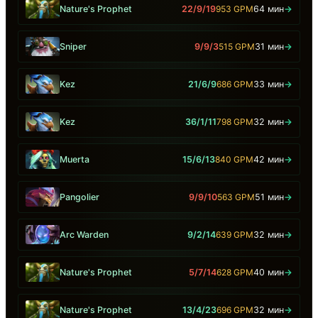
Nature's Prophet
22/9/19
953 GPM
64 мин
→
Sniper
9/9/3
515 GPM
31 мин
→
Kez
21/6/9
686 GPM
33 мин
→
Kez
36/1/11
798 GPM
32 мин
→
Muerta
15/6/13
840 GPM
42 мин
→
Pangolier
9/9/10
563 GPM
51 мин
→
Arc Warden
9/2/14
639 GPM
32 мин
→
Nature's Prophet
5/7/14
628 GPM
40 мин
→
Nature's Prophet
13/4/23
696 GPM
32 мин
→