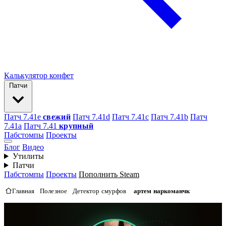
Калькулятор конфет
Патчи
Патч 7.41e
свежий
Патч 7.41d
Патч 7.41c
Патч 7.41b
Патч
7.41а
Патч 7.41
крупный
Пабстомпы
Проекты
Блог
Видео
Утилиты
Патчи
Пабстомпы
Проекты
Пополнить Steam
Главная
Полезное
Детектор смурфов
артем наркоманчк