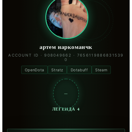
артем наркоманчк
ACCOUNT ID · 908049662 · 7656119886831539
0
OpenDota
Stratz
Dotabuff
Steam
—
ЛЕГЕНДА 4