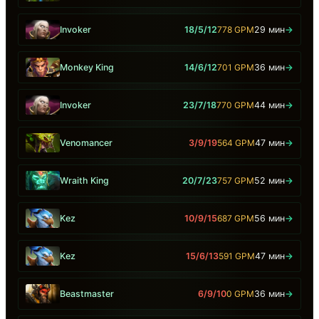
Invoker
18/5/12
778 GPM
29 мин
→
Monkey King
14/6/12
701 GPM
36 мин
→
Invoker
23/7/18
770 GPM
44 мин
→
Venomancer
3/9/19
564 GPM
47 мин
→
Wraith King
20/7/23
757 GPM
52 мин
→
Kez
10/9/15
687 GPM
56 мин
→
Kez
15/6/13
591 GPM
47 мин
→
Beastmaster
6/9/10
0 GPM
36 мин
→