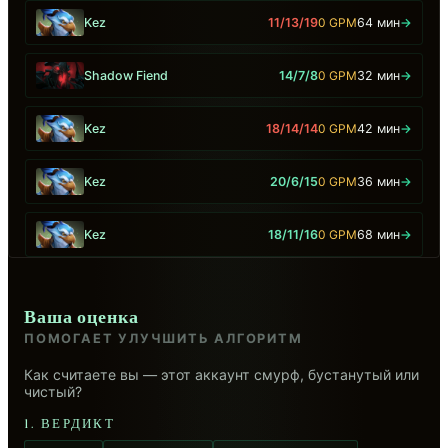
Kez
11/13/19
0 GPM
64 мин
→
Shadow Fiend
14/7/8
0 GPM
32 мин
→
Kez
18/14/14
0 GPM
42 мин
→
Kez
20/6/15
0 GPM
36 мин
→
Kez
18/11/16
0 GPM
68 мин
→
Ваша оценка
ПОМОГАЕТ УЛУЧШИТЬ АЛГОРИТМ
Как считаете вы — этот аккаунт смурф, бустанутый или
чистый?
1. ВЕРДИКТ