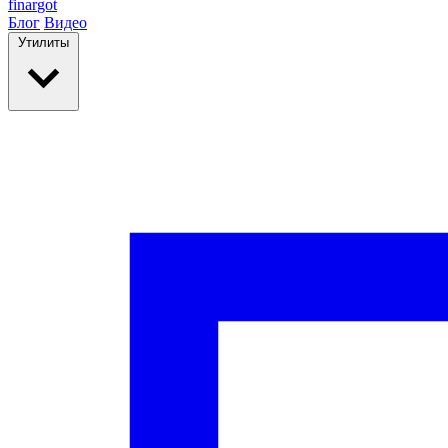
finar
got
Блог
Видео
Утилиты