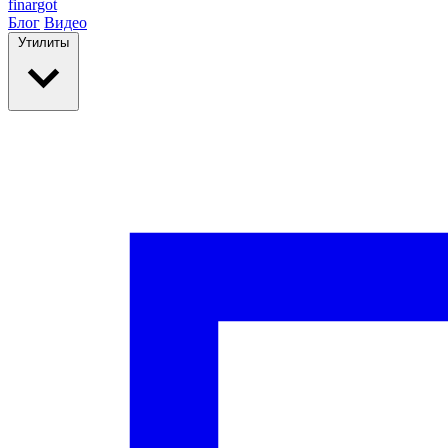
finar
got
Блог
Видео
Утилиты