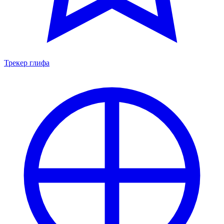
Трекер глифа