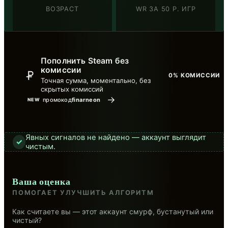
ВОЗРАСТ
WR ЗА 50 Р. ИГР
Пополнить Steam без
комиссии
0% КОМИССИИ
Точная сумма, моментально, без
скрытых комиссий
→
промокод
finarneon
NEW
Явных сигналов не найдено — аккаунт выглядит
✓
чистым.
Ваша оценка
ПОМОГАЕТ УЛУЧШИТЬ АЛГОРИТМ
Как считаете вы — этот аккаунт смурф, бустанутый или
чистый?