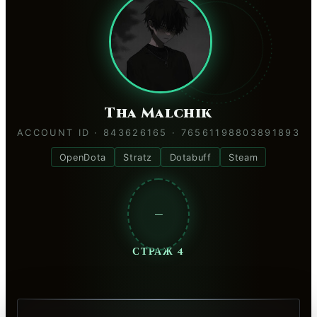
Tha Malchik
ACCOUNT ID · 843626165 · 76561198803891893
OpenDota
Stratz
Dotabuff
Steam
—
СТРАЖ 4