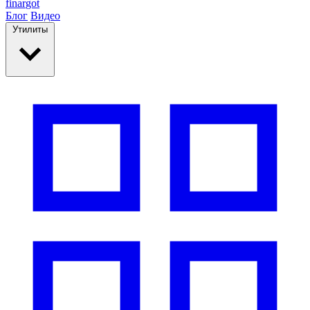
finar
got
Блог
Видео
Утилиты