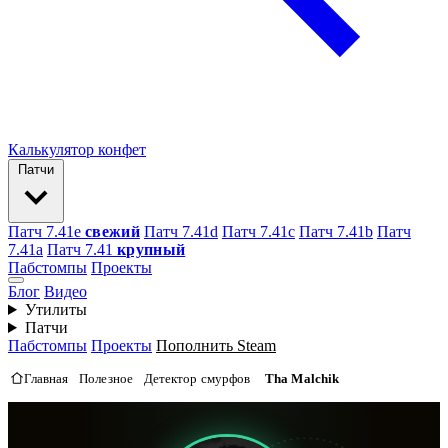
Калькулятор конфет
Патчи
Патч 7.41e
свежий
Патч 7.41d
Патч 7.41c
Патч 7.41b
Патч
7.41а
Патч 7.41
крупный
Пабстомпы
Проекты
Блог
Видео
Утилиты
Патчи
Пабстомпы
Проекты
Пополнить Steam
Главная
Полезное
Детектор смурфов
Tha Malchik