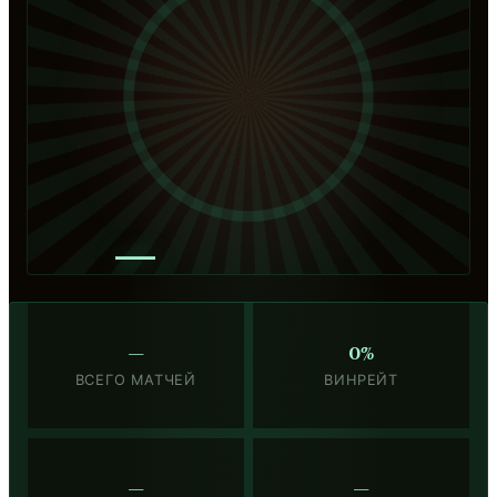
—
—
0%
ВСЕГО МАТЧЕЙ
ВИНРЕЙТ
—
—