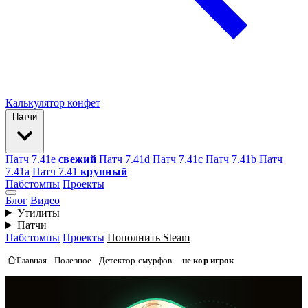
Калькулятор конфет
Патчи
Патч 7.41e
свежий
Патч 7.41d
Патч 7.41c
Патч 7.41b
Патч
7.41а
Патч 7.41
крупный
Пабстомпы
Проекты
Блог
Видео
Утилиты
Патчи
Пабстомпы
Проекты
Пополнить Steam
Главная
Полезное
Детектор смурфов
не кор игрок