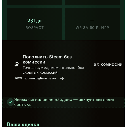
231 дн
—
ВОЗРАСТ
WR ЗА 50 Р. ИГР
Пополнить Steam без
комиссии
0% КОМИССИИ
Точная сумма, моментально, без
скрытых комиссий
→
промокод
finarneon
NEW
Явных сигналов не найдено — аккаунт выглядит
✓
чистым.
Ваша оценка