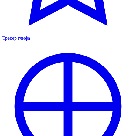
Трекер глифа