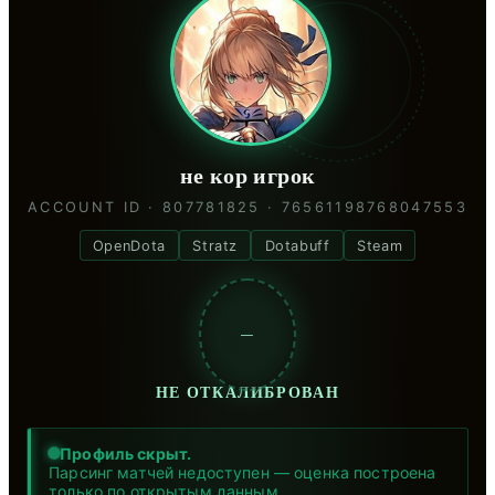
не кор игрок
ACCOUNT ID · 807781825 · 76561198768047553
OpenDota
Stratz
Dotabuff
Steam
—
НЕ ОТКАЛИБРОВАН
Профиль скрыт.
Парсинг матчей недоступен — оценка построена
только по открытым данным.