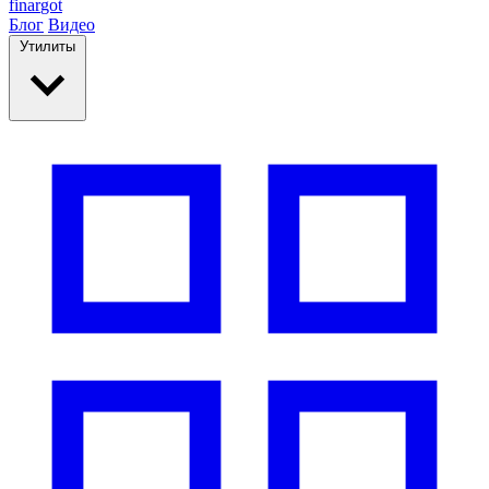
finar
got
Блог
Видео
Утилиты