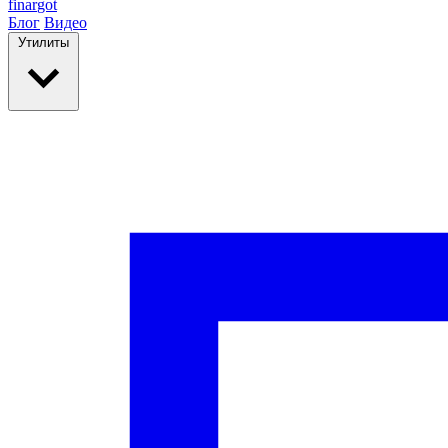
finar
got
Блог
Видео
Утилиты