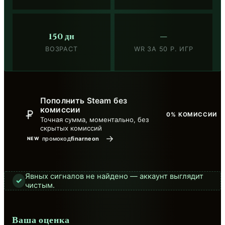
150 дн
—
ВОЗРАСТ
WR ЗА 50 Р. ИГР
Пополнить Steam без
комиссии
0% КОМИССИИ
Точная сумма, моментально, без
скрытых комиссий
→
промокод
finarneon
NEW
Явных сигналов не найдено — аккаунт выглядит
✓
чистым.
Ваша оценка