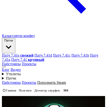
Калькулятор конфет
Патчи
Патч 7.41e
свежий
Патч 7.41d
Патч 7.41c
Патч 7.41b
Патч
7.41а
Патч 7.41
крупный
Пабстомпы
Проекты
Блог
Видео
Утилиты
Патчи
Пабстомпы
Проекты
Пополнить Steam
Главная
Полезное
Детектор смурфов
304