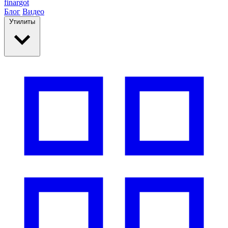
finar
got
Блог
Видео
Утилиты