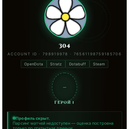
304
ACCOUNT ID · 798919978 · 76561198759185706
OpenDota
Stratz
Dotabuff
Steam
—
ГЕРОЙ 1
Профиль скрыт.
Парсинг матчей недоступен — оценка построена
только по открытым данным.