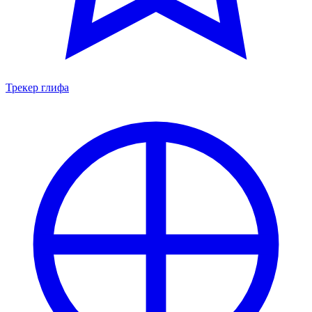
Трекер глифа