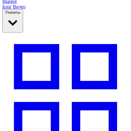
finar
got
Блог
Видео
Утилиты