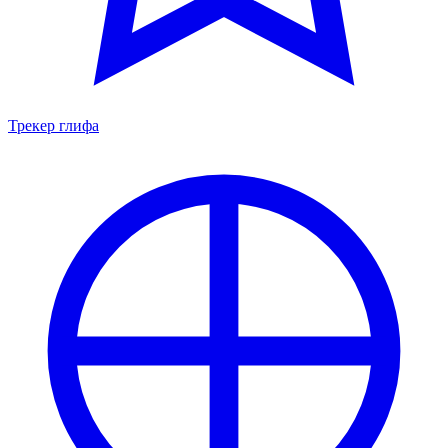
Трекер глифа