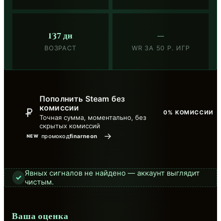
137 дн
—
ВОЗРАСТ
WR ЗА 50 Р. ИГР
Пополнить Steam без
комиссии
0% КОМИССИИ
Точная сумма, моментально, без
скрытых комиссий
→
промокод
finarneon
NEW
Явных сигналов не найдено — аккаунт выглядит
✓
чистым.
Ваша оценка