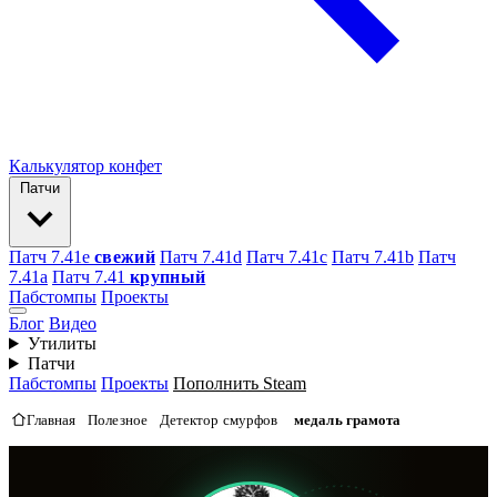
Калькулятор конфет
Патчи
Патч 7.41e
свежий
Патч 7.41d
Патч 7.41c
Патч 7.41b
Патч
7.41а
Патч 7.41
крупный
Пабстомпы
Проекты
Блог
Видео
Утилиты
Патчи
Пабстомпы
Проекты
Пополнить Steam
Главная
Полезное
Детектор смурфов
медаль грамота