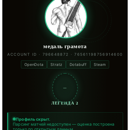
медаль грамота
ACCOUNT ID · 796648872 · 76561198756914600
OpenDota
Stratz
Dotabuff
Steam
—
ЛЕГЕНДА 2
Профиль скрыт.
Парсинг матчей недоступен — оценка построена
только по открытым данным.