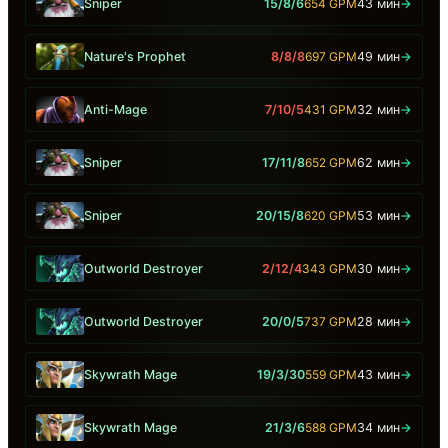
Sniper
15/8/6
654 GPM
43 мин
→
Nature's Prophet
8/8/8
697 GPM
49 мин
→
Anti-Mage
7/10/5
431 GPM
32 мин
→
Sniper
17/11/8
652 GPM
62 мин
→
Sniper
20/15/8
620 GPM
53 мин
→
Outworld Destroyer
2/12/4
343 GPM
30 мин
→
Outworld Destroyer
20/0/5
737 GPM
28 мин
→
Skywrath Mage
19/3/30
559 GPM
43 мин
→
Skywrath Mage
21/3/6
588 GPM
34 мин
→