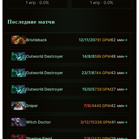
1 игр · 0.0%
1 игр · 0.0%
Последние матчи
Bristleback
12/11/20
791 GPM
62 мин
→
Outworld Destroyer
14/8/8
589 GPM
48 мин
→
Outworld Destroyer
23/7/6
744 GPM
43 мин
→
Outworld Destroyer
15/0/5
739 GPM
27 мин
→
Sniper
7/9/4
445 GPM
42 мин
→
Witch Doctor
3/12/15
336 GPM
41 мин
→
Shadow Fiend
2/8/2
431 GPM
29 мин
→