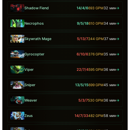
Shadow Fiend
14/4/6
693 GPM
32 мин
→
Necrophos
9/5/18
610 GPM
34 мин
→
Skywrath Mage
5/13/7
244 GPM
37 мин
→
Gyrocopter
6/10/6
376 GPM
35 мин
→
Viper
22/7/4
595 GPM
36 мин
→
Sniper
13/5/15
699 GPM
45 мин
→
Weaver
5/3/7
530 GPM
36 мин
→
Zeus
14/7/33
482 GPM
58 мин
→