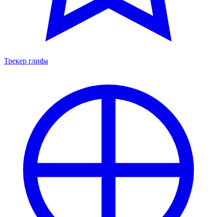
Трекер глифа