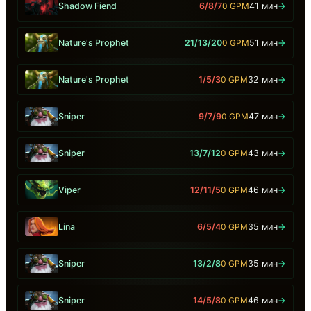
Shadow Fiend
6/8/7
0 GPM
41 мин
→
Nature's Prophet
21/13/20
0 GPM
51 мин
→
Nature's Prophet
1/5/3
0 GPM
32 мин
→
Sniper
9/7/9
0 GPM
47 мин
→
Sniper
13/7/12
0 GPM
43 мин
→
Viper
12/11/5
0 GPM
46 мин
→
Lina
6/5/4
0 GPM
35 мин
→
Sniper
13/2/8
0 GPM
35 мин
→
Sniper
14/5/8
0 GPM
46 мин
→