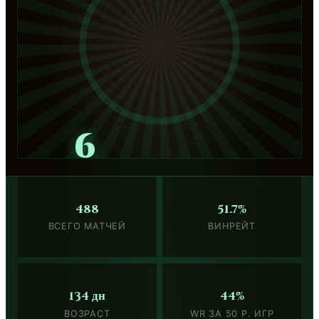
6
488
51.7%
ВСЕГО МАТЧЕЙ
ВИНРЕЙТ
134 дн
44%
ВОЗРАСТ
WR ЗА 50 Р. ИГР