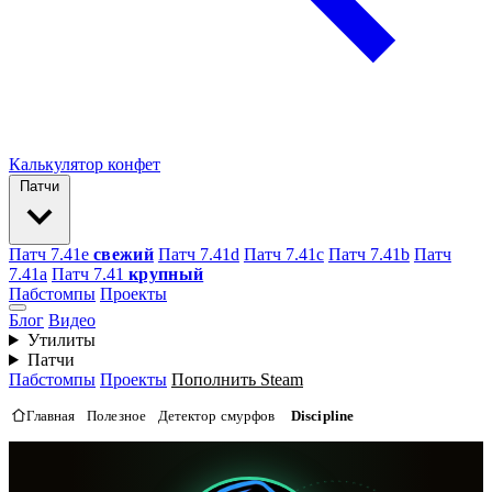
Калькулятор конфет
Патчи
Патч 7.41e
свежий
Патч 7.41d
Патч 7.41c
Патч 7.41b
Патч
7.41а
Патч 7.41
крупный
Пабстомпы
Проекты
Блог
Видео
Утилиты
Патчи
Пабстомпы
Проекты
Пополнить Steam
Главная
Полезное
Детектор смурфов
Discipline