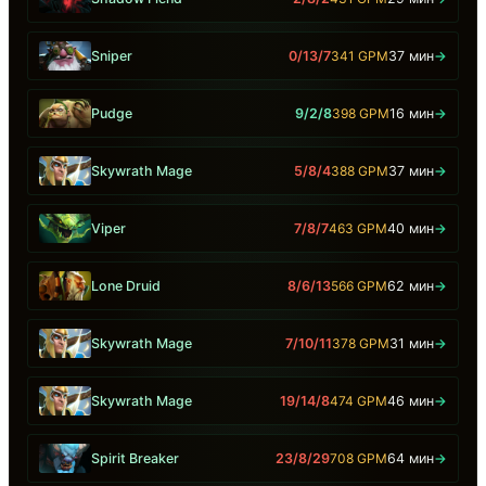
Sniper
0/13/7
341 GPM
37 мин
→
Pudge
9/2/8
398 GPM
16 мин
→
Skywrath Mage
5/8/4
388 GPM
37 мин
→
Viper
7/8/7
463 GPM
40 мин
→
Lone Druid
8/6/13
566 GPM
62 мин
→
Skywrath Mage
7/10/11
378 GPM
31 мин
→
Skywrath Mage
19/14/8
474 GPM
46 мин
→
Spirit Breaker
23/8/29
708 GPM
64 мин
→