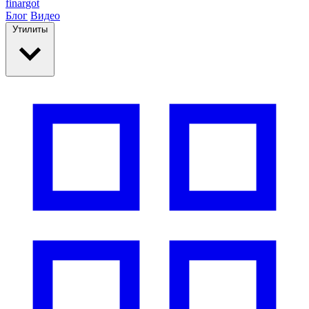
finar
got
Блог
Видео
Утилиты