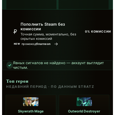
Пополнить Steam без
комиссии
0% КОМИССИИ
Точная сумма, моментально, без
скрытых комиссий
→
промокод
finarneon
NEW
Явных сигналов не найдено — аккаунт выглядит
✓
чистым.
Топ герои
НЕДАВНИЙ ПЕРИОД · ПО ДАННЫМ STRATZ
Skywrath Mage
Outworld Destroyer