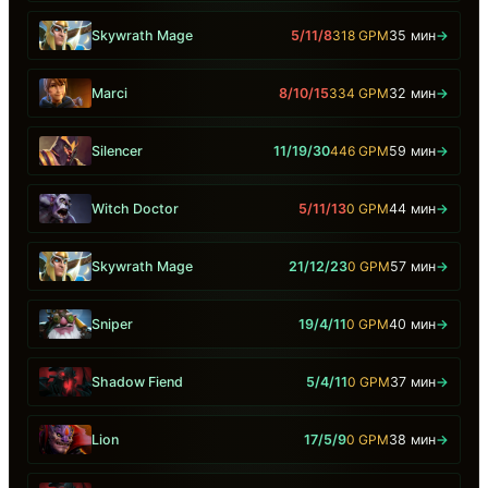
Skywrath Mage
5/11/8
318 GPM
35 мин
→
Marci
8/10/15
334 GPM
32 мин
→
Silencer
11/19/30
446 GPM
59 мин
→
Witch Doctor
5/11/13
0 GPM
44 мин
→
Skywrath Mage
21/12/23
0 GPM
57 мин
→
Sniper
19/4/11
0 GPM
40 мин
→
Shadow Fiend
5/4/11
0 GPM
37 мин
→
Lion
17/5/9
0 GPM
38 мин
→