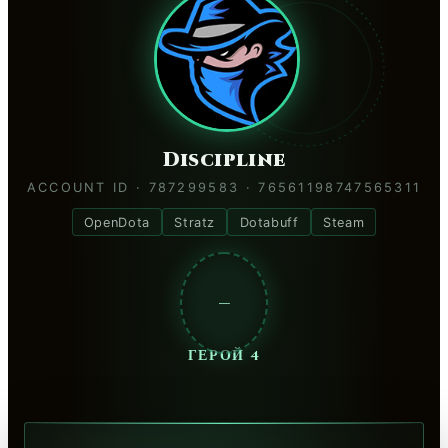
Discipline
ACCOUNT ID · 787299583 · 76561198747565311
OpenDota
Stratz
Dotabuff
Steam
—
ГЕРОЙ 4