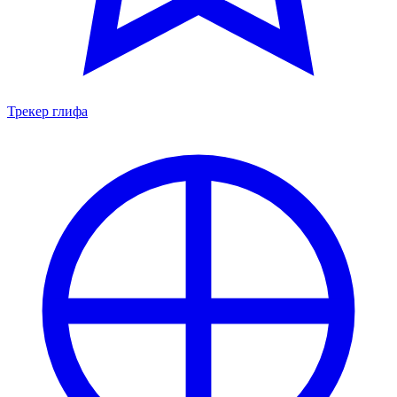
Трекер глифа