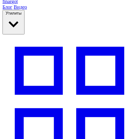
finar
got
Блог
Видео
Утилиты