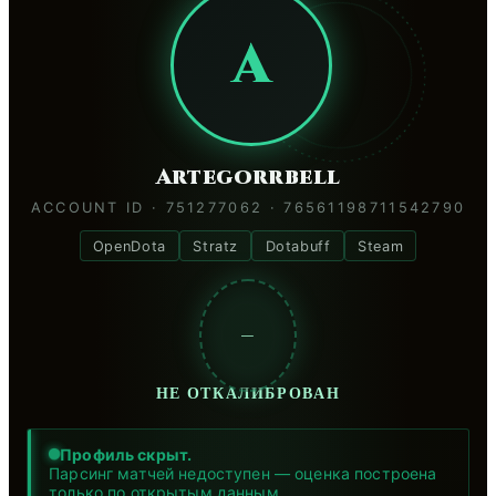
A
Artegorrbell
ACCOUNT ID · 751277062 · 76561198711542790
OpenDota
Stratz
Dotabuff
Steam
—
НЕ ОТКАЛИБРОВАН
Профиль скрыт.
Парсинг матчей недоступен — оценка построена
только по открытым данным.