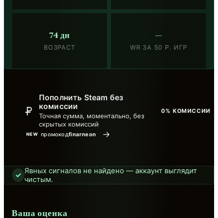
74 дн
—
ВОЗРАСТ
WR ЗА 50 Р. ИГР
Пополнить Steam без
комиссии
0% КОМИССИИ
Точная сумма, моментально, без
скрытых комиссий
→
промокод
finarneon
NEW
Явных сигналов не найдено — аккаунт выглядит
✓
чистым.
Ваша оценка