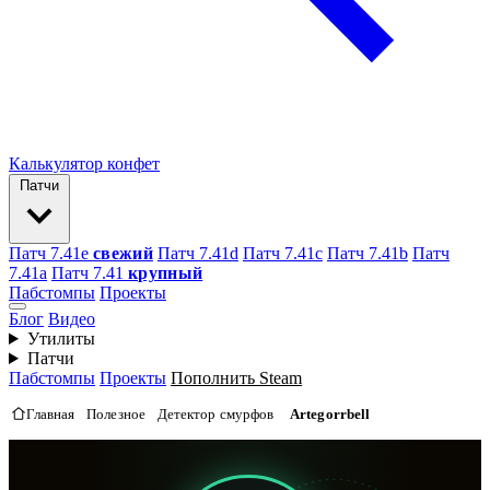
Калькулятор конфет
Патчи
Патч 7.41e
свежий
Патч 7.41d
Патч 7.41c
Патч 7.41b
Патч
7.41а
Патч 7.41
крупный
Пабстомпы
Проекты
Блог
Видео
Утилиты
Патчи
Пабстомпы
Проекты
Пополнить Steam
Главная
Полезное
Детектор смурфов
Artegorrbell