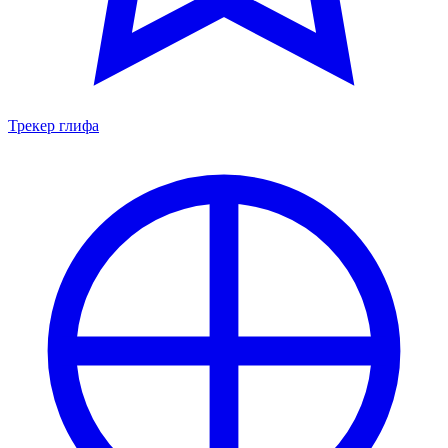
Трекер глифа