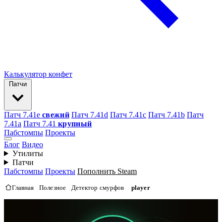
Калькулятор конфет
Патчи
Патч 7.41e
свежий
Патч 7.41d
Патч 7.41c
Патч 7.41b
Патч
7.41а
Патч 7.41
крупный
Пабстомпы
Проекты
Блог
Видео
Утилиты
Патчи
Пабстомпы
Проекты
Пополнить Steam
Главная
Полезное
Детектор смурфов
player