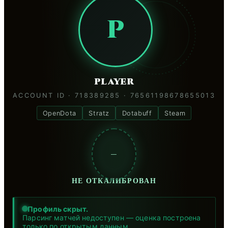
P
player
ACCOUNT ID · 718389285 · 76561198678655013
OpenDota
Stratz
Dotabuff
Steam
—
НЕ ОТКАЛИБРОВАН
Профиль скрыт.
Парсинг матчей недоступен — оценка построена
только по открытым данным.