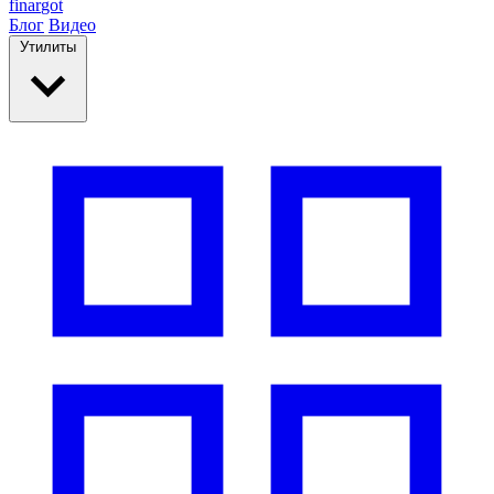
finar
got
Блог
Видео
Утилиты