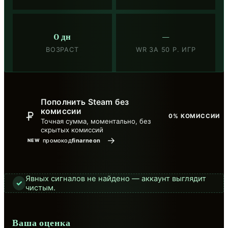
0 дн
—
ВОЗРАСТ
WR ЗА 50 Р. ИГР
Пополнить Steam без
комиссии
0% КОМИССИИ
Точная сумма, моментально, без
скрытых комиссий
→
промокод
finarneon
NEW
Явных сигналов не найдено — аккаунт выглядит
✓
чистым.
Ваша оценка