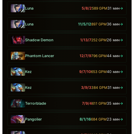
Luna
5/8/2
589 GPM
31 мин
→
Luna
11/5/12
897 GPM
36 мин
→
Shadow Demon
1/13/7
252 GPM
26 мин
→
Phantom Lancer
12/7/9
796 GPM
44 мин
→
Kez
9/7/10
653 GPM
40 мин
→
Kez
3/9/3
384 GPM
31 мин
→
Terrorblade
7/9/4
611 GPM
35 мин
→
Pangolier
8/1/16
684 GPM
23 мин
→