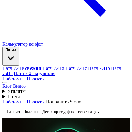
Калькулятор конфет
Патчи
Патч 7.41e
свежий
Патч 7.41d
Патч 7.41c
Патч 7.41b
Патч
7.41а
Патч 7.41
крупный
Пабстомпы
Проекты
Блог
Видео
Утилиты
Патчи
Пабстомпы
Проекты
Пополнить Steam
Главная
Полезное
Детектор смурфов
reaeras:: y-y