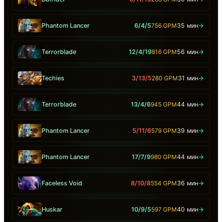
Phantom Lancer
6/4/5
756 GPM
35 мин
→
Terrorblade
12/4/19
816 GPM
56 мин
→
Techies
3/13/5
280 GPM
31 мин
→
Terrorblade
13/4/6
945 GPM
44 мин
→
Phantom Lancer
5/11/6
579 GPM
39 мин
→
Phantom Lancer
17/7/9
980 GPM
44 мин
→
Faceless Void
8/10/8
554 GPM
36 мин
→
Huskar
10/9/5
597 GPM
40 мин
→