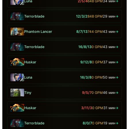
Luna
2/5/4
648 GPM
34 мин
→
Terrorblade
12/3/2
848 GPM
29 мин
→
Phantom Lancer
8/7/13
744 GPM
43 мин
→
Terrorblade
16/8/13
0 GPM
43 мин
→
Huskar
9/12/8
0 GPM
37 мин
→
Luna
16/3/8
0 GPM
50 мин
→
Tiny
9/5/7
0 GPM
46 мин
→
Huskar
3/11/3
0 GPM
31 мин
→
Terrorblade
8/0/7
0 GPM
19 мин
→