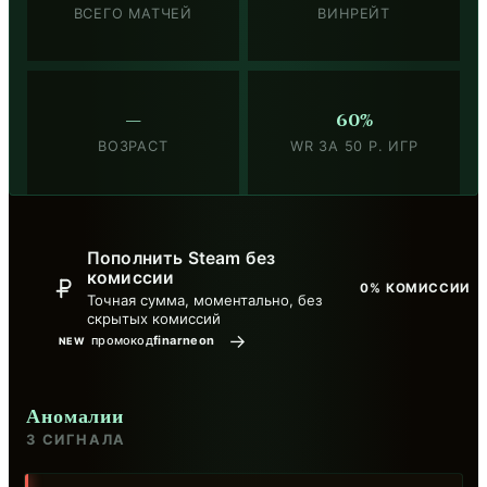
ВСЕГО МАТЧЕЙ
ВИНРЕЙТ
—
60%
ВОЗРАСТ
WR ЗА 50 Р. ИГР
Пополнить Steam без
комиссии
0% КОМИССИИ
Точная сумма, моментально, без
скрытых комиссий
→
промокод
finarneon
NEW
Аномалии
3 СИГНАЛА