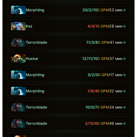
Morphling
20/2/10
0 GPM
53 мин
→
Kez
4/4/1
0 GPM
28 мин
→
Terrorblade
11/3/8
0 GPM
41 мин
→
Huskar
12/11/10
0 GPM
37 мин
→
Morphling
0/2/0
0 GPM
17 мин
→
Morphling
1/6/4
0 GPM
32 мин
→
Terrorblade
10/0/7
0 GPM
34 мин
→
Terrorblade
2/10/6
0 GPM
46 мин
→