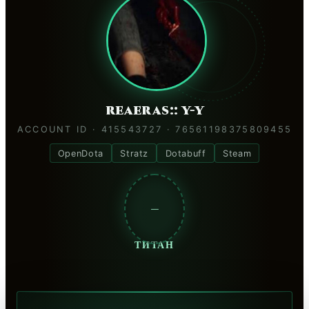
reaeras:: y-y
ACCOUNT ID · 415543727 · 76561198375809455
OpenDota
Stratz
Dotabuff
Steam
—
ТИТАН