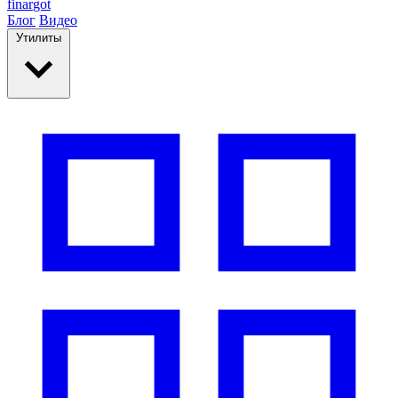
finar
got
Блог
Видео
Утилиты