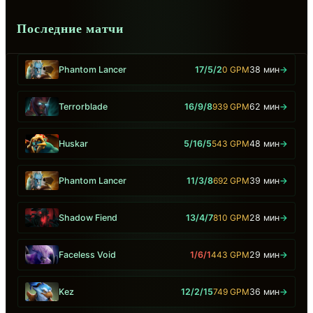
Последние матчи
Phantom Lancer
17/5/2
0 GPM
38 мин
→
Terrorblade
16/9/8
939 GPM
62 мин
→
Huskar
5/16/5
543 GPM
48 мин
→
Phantom Lancer
11/3/8
692 GPM
39 мин
→
Shadow Fiend
13/4/7
810 GPM
28 мин
→
Faceless Void
1/6/1
443 GPM
29 мин
→
Kez
12/2/15
749 GPM
36 мин
→