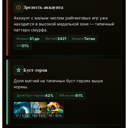
Зрелость аккаунта
Аккаунт с малым числом рейтинговых игр уже
находится в высокой медальной зоне — типичный
паттерн смурфа.
31 дн
3421
Титан
Возраст
Матчей
Медаль
51%
WR
Буст-герои
Доля матчей на типичных буст-героях выше
нормы.
43%
61%
Доля буст-героев
WR на них
17 / 53%
13 / 54%
10 / 90%