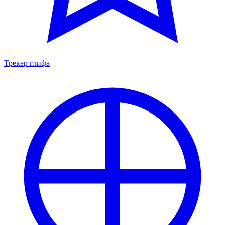
Трекер глифа