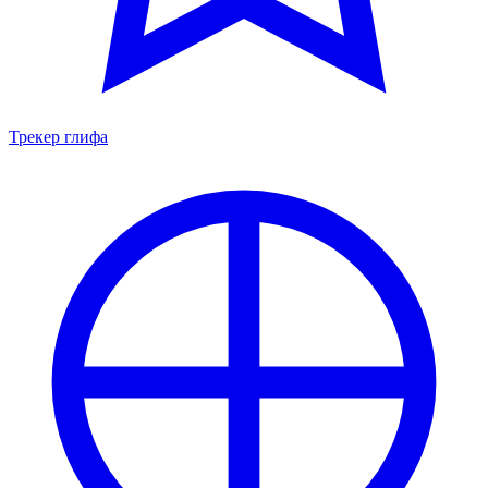
Трекер глифа