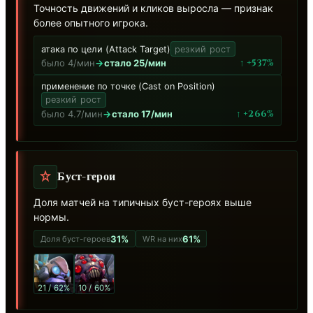
Точность движений и кликов выросла — признак
более опытного игрока.
атака по цели (Attack Target)
резкий рост
↑ +537%
было 4/мин
→
стало 25/мин
применение по точке (Cast on Position)
резкий рост
↑ +266%
было 4.7/мин
→
стало 17/мин
Буст-герои
Доля матчей на типичных буст-героях выше
нормы.
31%
61%
Доля буст-героев
WR на них
21 / 62%
10 / 60%