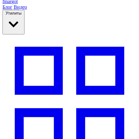
finar
got
Блог
Видео
Утилиты