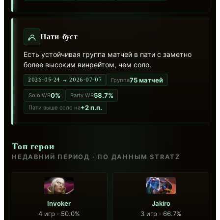
Пати-буст
Есть устойчивая группа матчей в пати с заметно
более высоким винрейтом, чем соло.
75 матчей
2026-05-24 → 2026-07-07
Группа
0%
58.7%
Solo WR
Party WR
+2 п.п.
Пати выше соло на
Топ герои
НЕДАВНИЙ ПЕРИОД · ПО ДАННЫМ STRATZ
Invoker
Jakiro
4 игр · 50.0%
3 игр · 66.7%