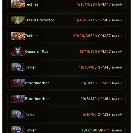
Techies
4/15/15
364 GPM
47 мин
→
Treant Protector
1/18/26
345 GPM
62 мин
→
Techies
10/28/38
530 GPM
87 мин
→
Queen of Pain
13/14/18
0 GPM
57 мин
→
Tinker
19/13/16
0 GPM
45 мин
→
Broodmother
15/3/12
0 GPM
33 мин
→
Broodmother
19/6/14
0 GPM
64 мин
→
Tinker
5/10/5
0 GPM
38 мин
→
Tinker
18/7/16
0 GPM
41 мин
→