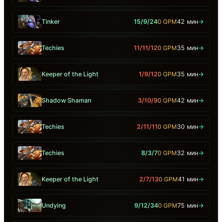
Tinker
15/9/24
0 GPM
42 мин
→
Techies
11/11/12
0 GPM
35 мин
→
Keeper of the Light
1/9/12
0 GPM
35 мин
→
Shadow Shaman
3/10/9
0 GPM
42 мин
→
Techies
2/11/11
0 GPM
30 мин
→
Techies
8/3/7
0 GPM
32 мин
→
Keeper of the Light
2/7/13
0 GPM
41 мин
→
Undying
9/12/34
0 GPM
75 мин
→