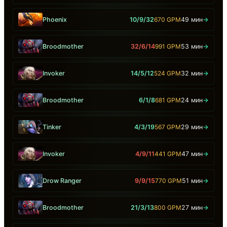
Phoenix
10/9/32
670 GPM
49 мин
→
Broodmother
32/6/14
991 GPM
53 мин
→
Invoker
14/5/12
524 GPM
32 мин
→
Broodmother
6/1/8
681 GPM
24 мин
→
Tinker
4/3/19
567 GPM
29 мин
→
Invoker
4/9/11
441 GPM
47 мин
→
Drow Ranger
9/9/15
770 GPM
51 мин
→
Broodmother
21/3/13
800 GPM
27 мин
→