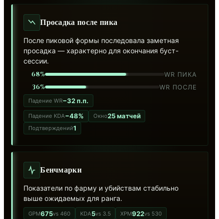
Просадка после пика
После пиковой формы последовала заметная
просадка — характерно для окончания буст-
сессии.
68%
WR ПИКА
36%
WR ПОСЛЕ
−32 п.п.
Падение WR
−48%
25 матчей
Падение KDA
Окно
1
Подтверждений
Бенчмарки
Показатели по фарму и убийствам стабильно
выше ожидаемых для ранга.
675
5
922
GPM
vs 460
KDA
vs 3.5
XPM
vs 530