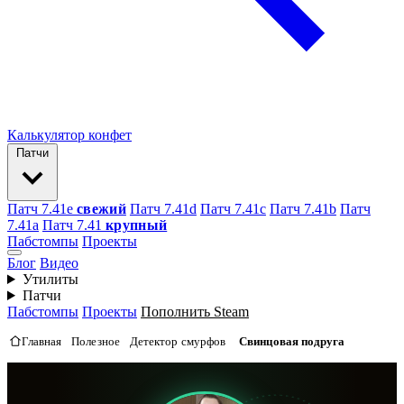
Калькулятор конфет
Патчи
Патч 7.41e
свежий
Патч 7.41d
Патч 7.41c
Патч 7.41b
Патч
7.41а
Патч 7.41
крупный
Пабстомпы
Проекты
Блог
Видео
Утилиты
Патчи
Пабстомпы
Проекты
Пополнить Steam
Главная
Полезное
Детектор смурфов
Свинцовая подруга