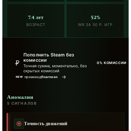
7.4 лет
52%
ВОЗРАСТ
WR ЗА 50 Р. ИГР
Пополнить Steam без
комиссии
0% КОМИССИИ
Точная сумма, моментально, без
скрытых комиссий
→
промокод
finarneon
NEW
Аномалии
5 СИГНАЛОВ
Точность движений