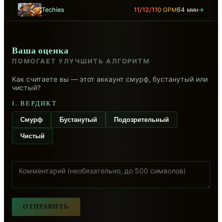
Techies
11/12/11
0 GPM
64 мин
→
Ваша оценка
ПОМОГАЕТ УЛУЧШИТЬ АЛГОРИТМ
Как считаете вы — этот аккаунт смурф, бустанутый или
чистый?
1. ВЕРДИКТ
Смурф
Бустанутый
Подозрительный
Чистый
ОТПРАВИТЬ