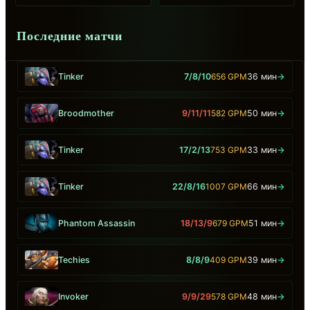
Последние матчи
Tinker
7/8/10
656 GPM
36 мин
→
Broodmother
9/11/11
582 GPM
50 мин
→
Tinker
17/2/13
753 GPM
33 мин
→
Tinker
22/8/16
1007 GPM
66 мин
→
Phantom Assassin
18/13/9
679 GPM
51 мин
→
Techies
8/8/9
409 GPM
39 мин
→
Invoker
9/9/29
578 GPM
48 мин
→