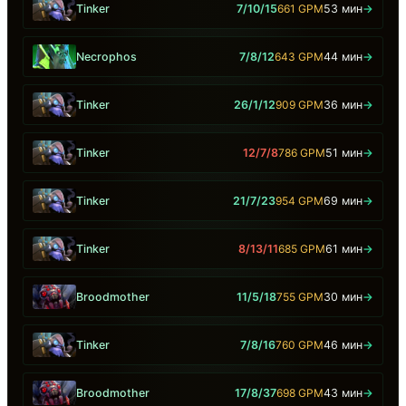
Tinker
7/10/15
661 GPM
53 мин
→
Necrophos
7/8/12
643 GPM
44 мин
→
Tinker
26/1/12
909 GPM
36 мин
→
Tinker
12/7/8
786 GPM
51 мин
→
Tinker
21/7/23
954 GPM
69 мин
→
Tinker
8/13/11
685 GPM
61 мин
→
Broodmother
11/5/18
755 GPM
30 мин
→
Tinker
7/8/16
760 GPM
46 мин
→
Broodmother
17/8/37
698 GPM
43 мин
→