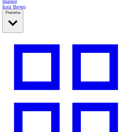
finar
got
Блог
Видео
Утилиты