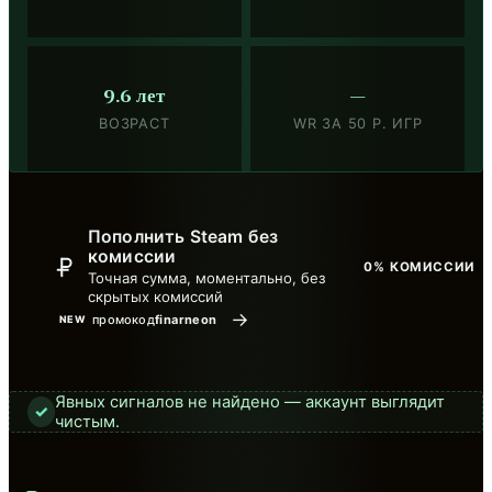
9.6 лет
—
ВОЗРАСТ
WR ЗА 50 Р. ИГР
Пополнить Steam без
комиссии
0% КОМИССИИ
Точная сумма, моментально, без
скрытых комиссий
→
промокод
finarneon
NEW
Явных сигналов не найдено — аккаунт выглядит
✓
чистым.