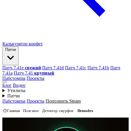
Калькулятор конфет
Патчи
Патч 7.41e
свежий
Патч 7.41d
Патч 7.41c
Патч 7.41b
Патч
7.41а
Патч 7.41
крупный
Пабстомпы
Проекты
Блог
Видео
Утилиты
Патчи
Пабстомпы
Проекты
Пополнить Steam
Главная
Полезное
Детектор смурфов
Demodex