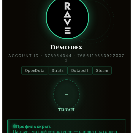
Demodex
ACCOUNT ID · 378954344 · 7656119833922007
2
OpenDota
Stratz
Dotabuff
Steam
—
ТИТАН
Профиль скрыт.
Парсинг матчей недоступен — оценка построена