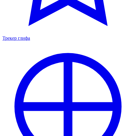
Трекер глифа