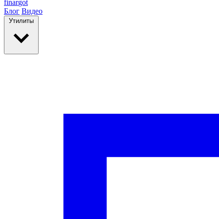
finar
got
Блог
Видео
Утилиты