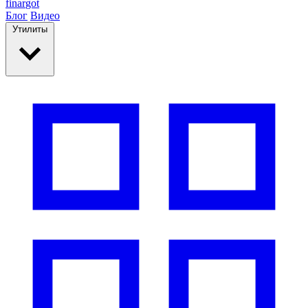
finar
got
Блог
Видео
Утилиты