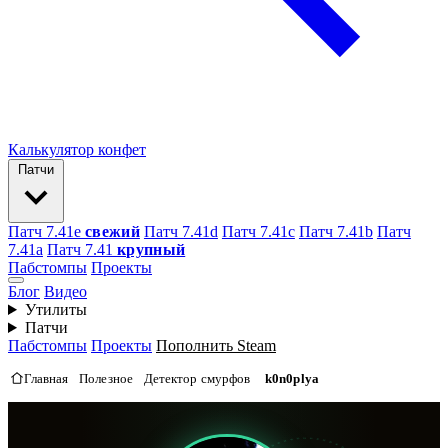
Калькулятор конфет
Патчи
Патч 7.41e
свежий
Патч 7.41d
Патч 7.41c
Патч 7.41b
Патч
7.41а
Патч 7.41
крупный
Пабстомпы
Проекты
Блог
Видео
Утилиты
Патчи
Пабстомпы
Проекты
Пополнить Steam
Главная
Полезное
Детектор смурфов
k0n0plya