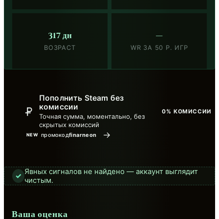
317 дн
—
ВОЗРАСТ
WR ЗА 50 Р. ИГР
Пополнить Steam без
комиссии
0% КОМИССИИ
Точная сумма, моментально, без
скрытых комиссий
→
промокод
finarneon
NEW
Явных сигналов не найдено — аккаунт выглядит
✓
чистым.
Ваша оценка