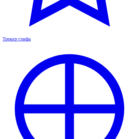
Трекер глифа