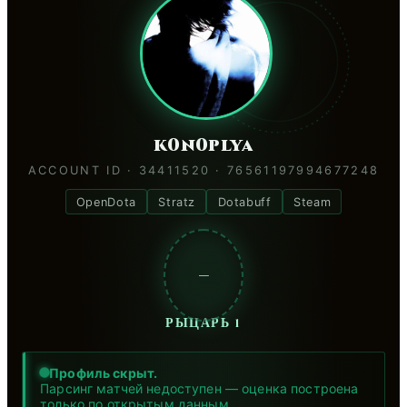
k0n0plya
ACCOUNT ID · 34411520 · 76561197994677248
OpenDota
Stratz
Dotabuff
Steam
—
РЫЦАРЬ 1
Профиль скрыт.
Парсинг матчей недоступен — оценка построена
только по открытым данным.