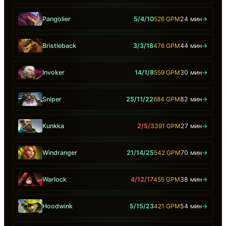
Pangolier
5/4/10
526 GPM
24 мин
→
Bristleback
3/3/18
476 GPM
44 мин
→
Invoker
14/1/8
559 GPM
30 мин
→
Sniper
25/11/22
684 GPM
82 мин
→
Kunkka
2/5/3
391 GPM
27 мин
→
Windranger
21/14/25
542 GPM
70 мин
→
Warlock
4/12/17
455 GPM
38 мин
→
Hoodwink
5/15/23
421 GPM
54 мин
→