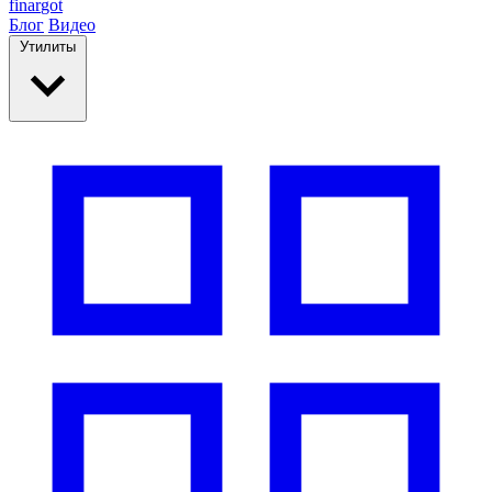
finar
got
Блог
Видео
Утилиты