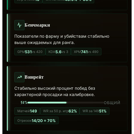
Бенчмарки
Показатели по фарму и убийствам стабильно
выше ожидаемых для ранга.
531
5.6
741
GPM
vs 420
KDA
vs 3
XPM
vs 490
Винрейт
Стабильно высокий процент побед без
характерной просадки на калибровке.
51%
ОБЩИЙ
149
62%
51%
Матчей
WR за 50 р. игр
WR за 149
14/20 = 70%
Отрезок