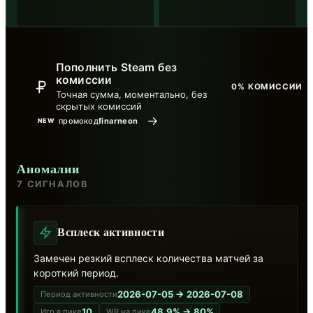
Пополнить Steam без
комиссии
0% КОМИССИИ
Точная сумма, моментально, без
скрытых комиссий
→
промокод
finarneon
NEW
Аномалии
7 СИГНАЛОВ
Всплеск активности
Замечен резкий всплеск количества матчей за
короткий период.
2026-07-05 → 2026-07-08
Период активности
10
48.9% → 80%
Игр в пике
WR на пике