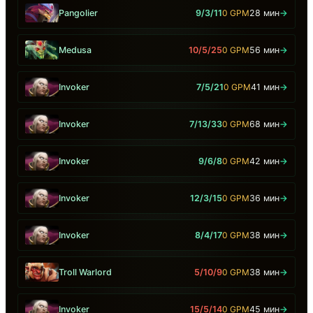
Pangolier
9/3/11
0 GPM
28 мин
→
Medusa
10/5/25
0 GPM
56 мин
→
Invoker
7/5/21
0 GPM
41 мин
→
Invoker
7/13/33
0 GPM
68 мин
→
Invoker
9/6/8
0 GPM
42 мин
→
Invoker
12/3/15
0 GPM
36 мин
→
Invoker
8/4/17
0 GPM
38 мин
→
Troll Warlord
5/10/9
0 GPM
38 мин
→
Invoker
15/5/14
0 GPM
45 мин
→