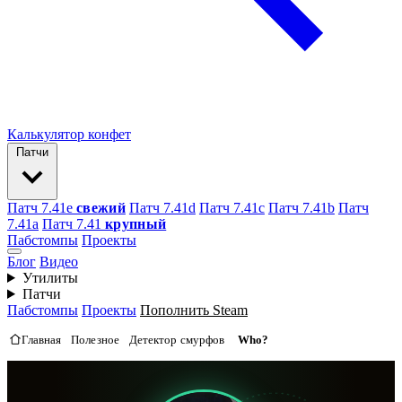
Калькулятор конфет
Патчи
Патч 7.41e
свежий
Патч 7.41d
Патч 7.41c
Патч 7.41b
Патч
7.41а
Патч 7.41
крупный
Пабстомпы
Проекты
Блог
Видео
Утилиты
Патчи
Пабстомпы
Проекты
Пополнить Steam
Главная
Полезное
Детектор смурфов
Who?