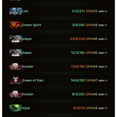
Lich
11/3/21
0 GPM
25 мин
→
Ember Spirit
3/5/20
0 GPM
58 мин
→
Sniper
23/8/22
0 GPM
48 мин
→
Sniper
12/3/18
0 GPM
36 мин
→
Invoker
13/6/16
0 GPM
44 мин
→
Queen of Pain
14/4/20
0 GPM
47 мин
→
Invoker
6/3/25
0 GPM
46 мин
→
Viper
4/10/7
0 GPM
34 мин
→