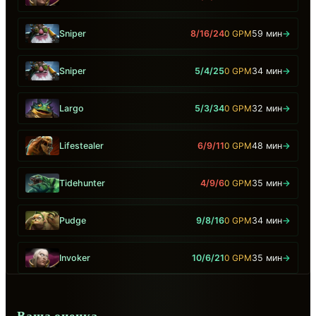
Sniper
8/16/24
0 GPM
59 мин
→
Sniper
5/4/25
0 GPM
34 мин
→
Largo
5/3/34
0 GPM
32 мин
→
Lifestealer
6/9/11
0 GPM
48 мин
→
Tidehunter
4/9/6
0 GPM
35 мин
→
Pudge
9/8/16
0 GPM
34 мин
→
Invoker
10/6/21
0 GPM
35 мин
→