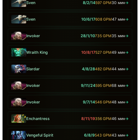
Sven
8/2/14
597 GPM
30 мин
→
Sven
10/6/17
608 GPM
47 мин
→
Invoker
28/1/10
735 GPM
35 мин
→
Wraith King
10/8/17
527 GPM
49 мин
→
Slardar
4/8/28
482 GPM
44 мин
→
Invoker
9/11/24
595 GPM
68 мин
→
Invoker
9/7/14
546 GPM
48 мин
→
Enchantress
8/11/19
356 GPM
46 мин
→
Vengeful Spirit
6/8/9
543 GPM
43 мин
→