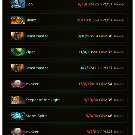
Lich
6/19/32
425 GPM
51 мин
→
Clinkz
20/11/15
559 GPM
51 мин
→
Beastmaster
8/10/26
514 GPM
36 мин
→
Viper
11/4/10
596 GPM
32 мин
→
Beastmaster
4/7/17
473 GPM
31 мин
→
Invoker
17/6/12
610 GPM
54 мин
→
Keeper of the Light
3/10/6
0 GPM
35 мин
→
Storm Spirit
5/8/9
0 GPM
46 мин
→
Invoker
6/7/8
0 GPM
41 мин
→