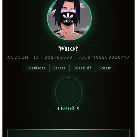
Who?
ACCOUNT ID · 302762689 · 76561198263028417
OpenDota
Stratz
Dotabuff
Steam
—
ГЕРОЙ 5