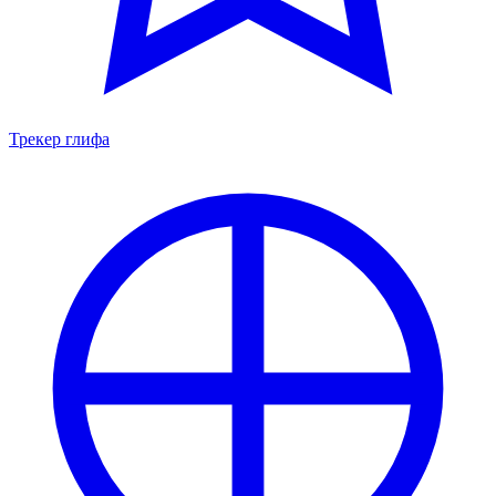
Трекер глифа