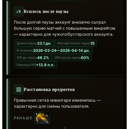
Всплеск после паузы
После долгой паузы аккаунт внезапно сыграл
большую серию матчей с повышенным винрейтом
— характерно для чужого/бустерского аккаунта.
32.1 дн.
15
Длина паузы
Матчей после паузы
2026-03-24—2026-04-14 дн.
В течение
46.2%
60%
WR до паузы
WR после паузы
+13.8 п.п.
Разница WR
Расстановка предметов
Привычная сетка инвентаря изменилась —
характерно для смены пользователя.
1
РАНЬШЕ
⇣