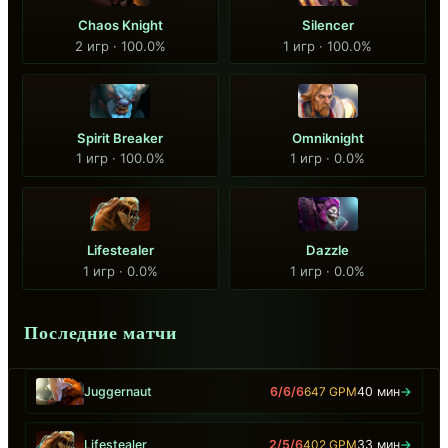
Chaos Knight
Silencer
2 игр · 100.0%
1 игр · 100.0%
Spirit Breaker
Omniknight
1 игр · 100.0%
1 игр · 0.0%
Lifestealer
Dazzle
1 игр · 0.0%
1 игр · 0.0%
Последние матчи
Juggernaut
6/6/6
647 GPM
40 мин
→
Lifestealer
2/5/6
402 GPM
33 мин
→