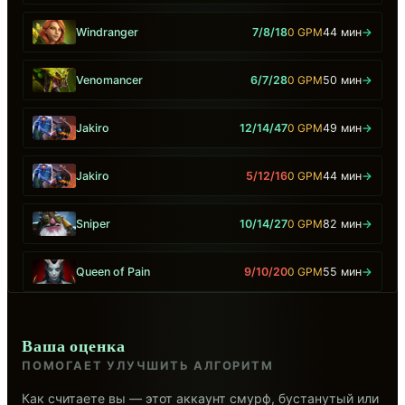
Windranger
7/8/18
0 GPM
44 мин
→
Venomancer
6/7/28
0 GPM
50 мин
→
Jakiro
12/14/47
0 GPM
49 мин
→
Jakiro
5/12/16
0 GPM
44 мин
→
Sniper
10/14/27
0 GPM
82 мин
→
Queen of Pain
9/10/20
0 GPM
55 мин
→
Ваша оценка
ПОМОГАЕТ УЛУЧШИТЬ АЛГОРИТМ
Как считаете вы — этот аккаунт смурф, бустанутый или