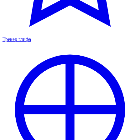
Трекер глифа