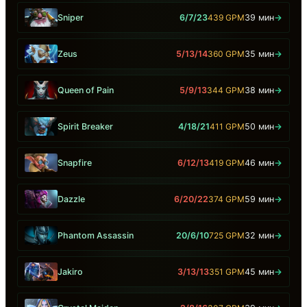
Sniper
6/7/23
439 GPM
39 мин
→
Zeus
5/13/14
360 GPM
35 мин
→
Queen of Pain
5/9/13
344 GPM
38 мин
→
Spirit Breaker
4/18/21
411 GPM
50 мин
→
Snapfire
6/12/13
419 GPM
46 мин
→
Dazzle
6/20/22
374 GPM
59 мин
→
Phantom Assassin
20/6/10
725 GPM
32 мин
→
Jakiro
3/13/13
351 GPM
45 мин
→