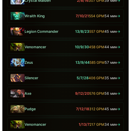
Crystal Maiden
2/8/16
307 GPM
39 мин
→
Wraith King
7/10/21
554 GPM
54 мин
→
Legion Commander
13/8/23
557 GPM
45 мин
→
Venomancer
10/9/30
458 GPM
44 мин
→
Zeus
13/9/44
585 GPM
57 мин
→
Silencer
5/7/28
406 GPM
35 мин
→
Axe
9/12/20
576 GPM
56 мин
→
Pudge
7/12/18
312 GPM
45 мин
→
Venomancer
1/13/7
217 GPM
34 мин
→