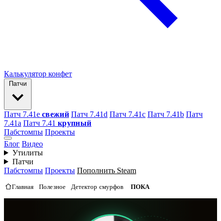
Калькулятор конфет
Патчи
Патч 7.41e
свежий
Патч 7.41d
Патч 7.41c
Патч 7.41b
Патч
7.41а
Патч 7.41
крупный
Пабстомпы
Проекты
Блог
Видео
Утилиты
Патчи
Пабстомпы
Проекты
Пополнить Steam
Главная
Полезное
Детектор смурфов
ПОКА