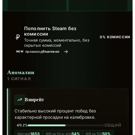
Пополнить Steam без
комиссии
0% КОМИССИИ
Точная сумма, моментально, без
скрытых комиссий
→
промокод
finarneon
NEW
Аномалии
1 СИГНАЛ
Винрейт
Стабильно высокий процент побед без
характерной просадки на калибровке.
49.1%
ОБЩИЙ
1853
54%
50%
Матчей
WR за 50 р. игр
WR за 100