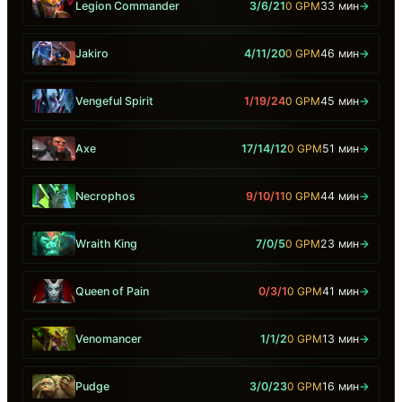
Legion Commander
3/6/21
0 GPM
33 мин
→
Jakiro
4/11/20
0 GPM
46 мин
→
Vengeful Spirit
1/19/24
0 GPM
45 мин
→
Axe
17/14/12
0 GPM
51 мин
→
Necrophos
9/10/11
0 GPM
44 мин
→
Wraith King
7/0/5
0 GPM
23 мин
→
Queen of Pain
0/3/1
0 GPM
41 мин
→
Venomancer
1/1/2
0 GPM
13 мин
→
Pudge
3/0/23
0 GPM
16 мин
→