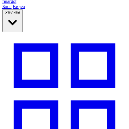
finar
got
Блог
Видео
Утилиты