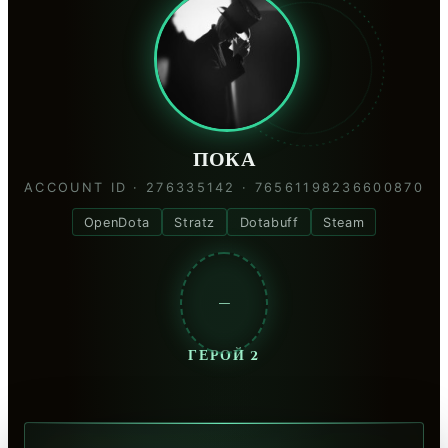
ПОКА
ACCOUNT ID · 276335142 · 76561198236600870
OpenDota
Stratz
Dotabuff
Steam
—
ГЕРОЙ 2