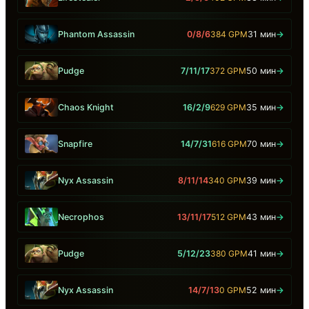
Phantom Assassin
0/8/6
384 GPM
31 мин
→
Pudge
7/11/17
372 GPM
50 мин
→
Chaos Knight
16/2/9
629 GPM
35 мин
→
Snapfire
14/7/31
616 GPM
70 мин
→
Nyx Assassin
8/11/14
340 GPM
39 мин
→
Necrophos
13/11/17
512 GPM
43 мин
→
Pudge
5/12/23
380 GPM
41 мин
→
Nyx Assassin
14/7/13
0 GPM
52 мин
→