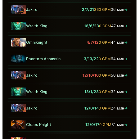
Jakiro
2/7/21
360 GPM
36 мин
→
Wraith King
18/6/23
0 GPM
47 мин
→
Omniknight
4/7/12
0 GPM
44 мин
→
Phantom Assassin
3/13/22
0 GPM
64 мин
→
Jakiro
12/10/10
0 GPM
50 мин
→
Wraith King
13/1/23
0 GPM
32 мин
→
Jakiro
12/0/14
0 GPM
24 мин
→
Chaos Knight
12/0/17
0 GPM
31 мин
→