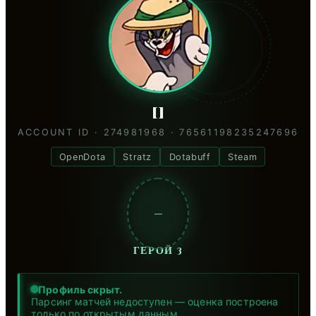
[]
ACCOUNT ID · 274981968 · 76561198235247696
OpenDota
Stratz
Dotabuff
Steam
—
ГЕРОЙ 3
Профиль скрыт.
Парсинг матчей недоступен — оценка построена
только по открытым данным.