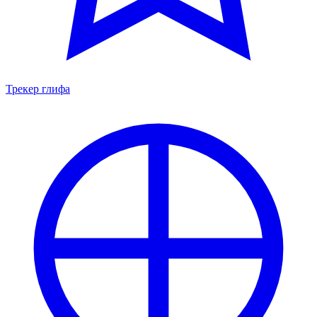
Трекер глифа