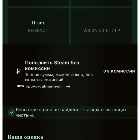
11 лет
—
ВОЗРАСТ
WR ЗА 50 Р. ИГР
Пополнить Steam без
комиссии
0% КОМИССИИ
Точная сумма, моментально, без
скрытых комиссий
→
промокод
finarneon
NEW
Явных сигналов не найдено — аккаунт выглядит
✓
чистым.
Ваша оценка