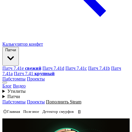
Калькулятор конфет
Патчи
Патч 7.41e
свежий
Патч 7.41d
Патч 7.41c
Патч 7.41b
Патч
7.41а
Патч 7.41
крупный
Пабстомпы
Проекты
Блог
Видео
Утилиты
Патчи
Пабстомпы
Проекты
Пополнить Steam
Главная
Полезное
Детектор смурфов
[]