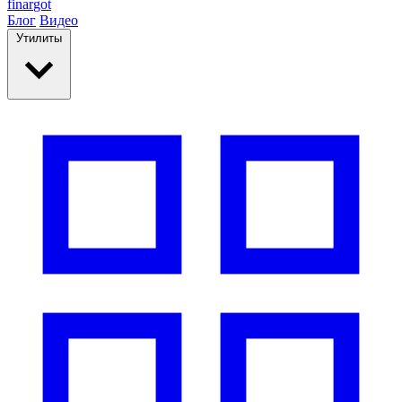
finar
got
Блог
Видео
Утилиты