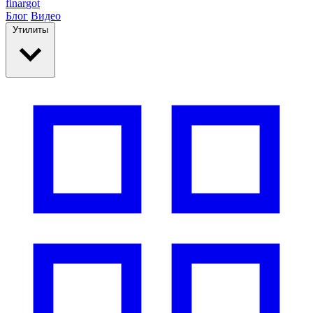
finar
got
Блог
Видео
Утилиты