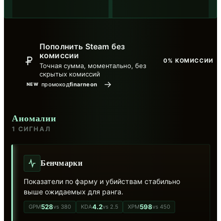
Пополнить Steam без
комиссии
0% КОМИССИИ
Точная сумма, моментально, без
скрытых комиссий
→
промокод
finarneon
NEW
Аномалии
1 СИГНАЛ
Бенчмарки
Показатели по фарму и убийствам стабильно
выше ожидаемых для ранга.
528
4.2
598
GPM
vs 380
KDA
vs 2.5
XPM
vs 450