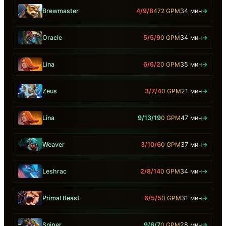
Brewmaster
4/9/8
472 GPM
34 мин
→
Oracle
5/5/9
0 GPM
34 мин
→
Lina
6/6/2
0 GPM
35 мин
→
Zeus
3/7/4
0 GPM
21 мин
→
Lina
9/13/19
0 GPM
47 мин
→
Weaver
3/10/6
0 GPM
37 мин
→
Leshrac
2/8/14
0 GPM
34 мин
→
Primal Beast
6/5/5
0 GPM
31 мин
→
Sniper
9/6/7
0 GPM
28 мин
→