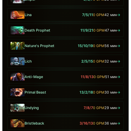
Lina
7/5/11
0 GPM
42 мин
→
Death Prophet
11/9/21
0 GPM
47 мин
→
Nature's Prophet
15/10/19
0 GPM
56 мин
→
Lich
2/5/15
0 GPM
32 мин
→
Anti-Mage
11/8/13
0 GPM
51 мин
→
Primal Beast
13/2/18
0 GPM
30 мин
→
Undying
7/8/7
0 GPM
29 мин
→
Bristleback
3/16/13
0 GPM
36 мин
→