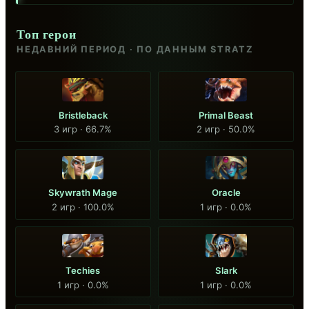
Топ герои
НЕДАВНИЙ ПЕРИОД · ПО ДАННЫМ STRATZ
Bristleback
Primal Beast
3 игр · 66.7%
2 игр · 50.0%
Skywrath Mage
Oracle
2 игр · 100.0%
1 игр · 0.0%
Techies
Slark
1 игр · 0.0%
1 игр · 0.0%