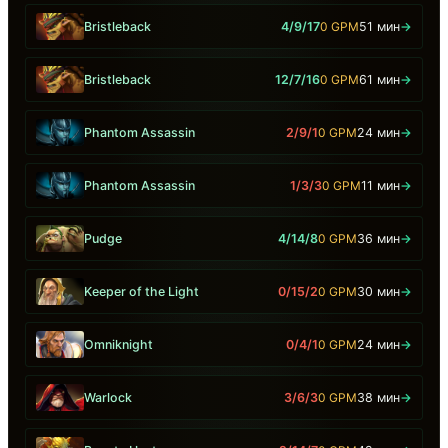
Bristleback
4/9/17
0 GPM
51 мин
→
Bristleback
12/7/16
0 GPM
61 мин
→
Phantom Assassin
2/9/1
0 GPM
24 мин
→
Phantom Assassin
1/3/3
0 GPM
11 мин
→
Pudge
4/14/8
0 GPM
36 мин
→
Keeper of the Light
0/15/2
0 GPM
30 мин
→
Omniknight
0/4/1
0 GPM
24 мин
→
Warlock
3/6/3
0 GPM
38 мин
→