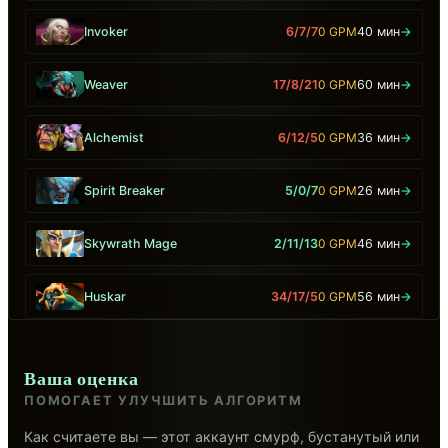
Invoker
6/7/7
0 GPM
40 мин
→
Weaver
17/8/21
0 GPM
60 мин
→
Alchemist
6/12/5
0 GPM
36 мин
→
Spirit Breaker
5/0/7
0 GPM
26 мин
→
Skywrath Mage
2/11/13
0 GPM
46 мин
→
Huskar
34/17/5
0 GPM
56 мин
→
Ваша оценка
ПОМОГАЕТ УЛУЧШИТЬ АЛГОРИТМ
Как считаете вы — этот аккаунт смурф, бустанутый или