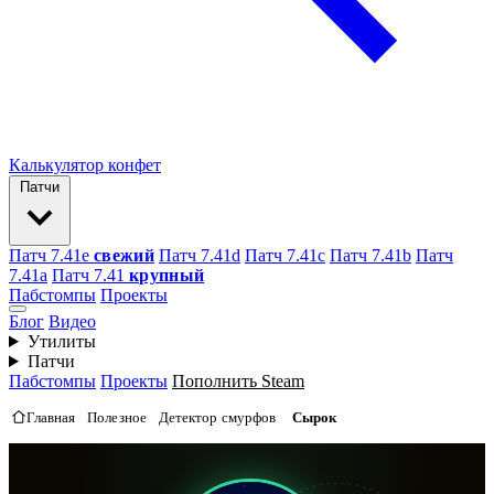
Калькулятор конфет
Патчи
Патч 7.41e
свежий
Патч 7.41d
Патч 7.41c
Патч 7.41b
Патч
7.41а
Патч 7.41
крупный
Пабстомпы
Проекты
Блог
Видео
Утилиты
Патчи
Пабстомпы
Проекты
Пополнить Steam
Главная
Полезное
Детектор смурфов
Сырок