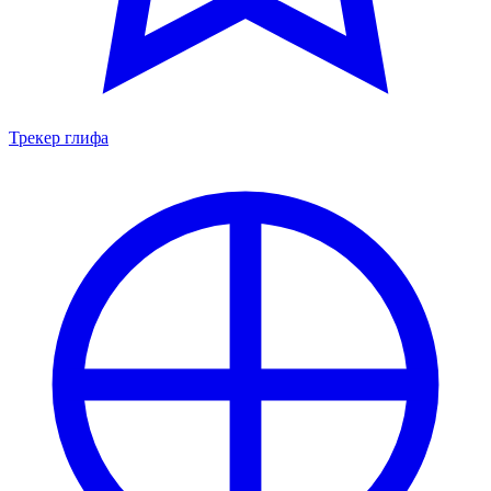
Трекер глифа