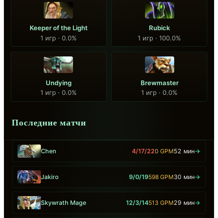
Keeper of the Light
Rubick
1 игр · 0.0%
1 игр · 100.0%
Undying
Brewmaster
1 игр · 0.0%
1 игр · 0.0%
Последние матчи
Chen
4/17/22
0 GPM
52 мин
→
Jakiro
9/0/19
598 GPM
30 мин
→
Skywrath Mage
12/3/14
513 GPM
29 мин
→