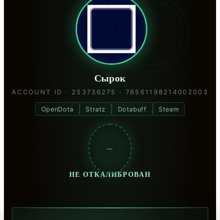
Сырок
ACCOUNT ID · 253736275 · 76561198214002003
OpenDota
Stratz
Dotabuff
Steam
—
НЕ ОТКАЛИБРОВАН