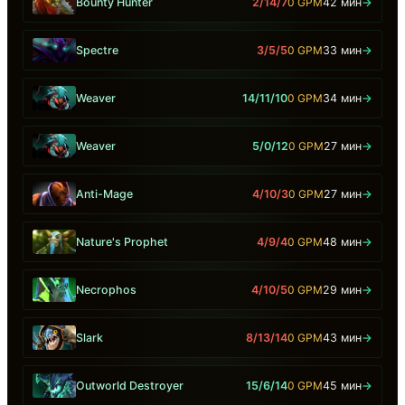
Bounty Hunter
2/14/7
0 GPM
42 мин
→
Spectre
3/5/5
0 GPM
33 мин
→
Weaver
14/11/10
0 GPM
34 мин
→
Weaver
5/0/12
0 GPM
27 мин
→
Anti-Mage
4/10/3
0 GPM
27 мин
→
Nature's Prophet
4/9/4
0 GPM
48 мин
→
Necrophos
4/10/5
0 GPM
29 мин
→
Slark
8/13/14
0 GPM
43 мин
→
Outworld Destroyer
15/6/14
0 GPM
45 мин
→