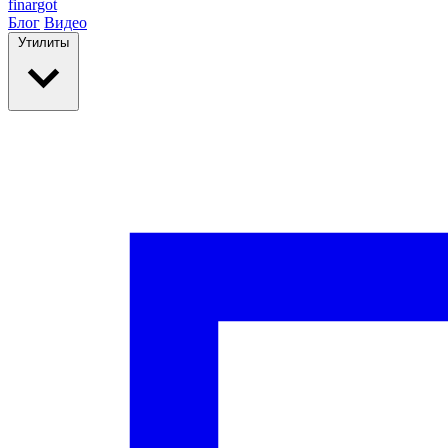
finar
got
Блог
Видео
Утилиты