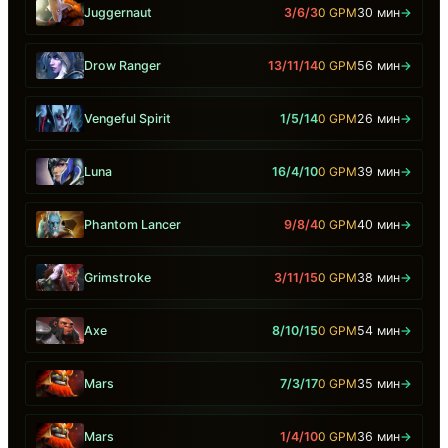
Juggernaut
3/6/3
0 GPM
30 мин
→
Drow Ranger
13/11/14
0 GPM
56 мин
→
Vengeful Spirit
1/5/14
0 GPM
26 мин
→
Luna
16/4/10
0 GPM
39 мин
→
Phantom Lancer
9/8/4
0 GPM
40 мин
→
Grimstroke
3/11/15
0 GPM
38 мин
→
Axe
8/10/15
0 GPM
54 мин
→
Mars
7/3/17
0 GPM
35 мин
→
Mars
1/4/10
0 GPM
36 мин
→