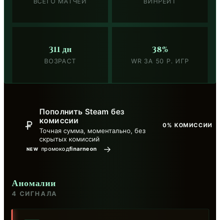
ВСЕГО МАТЧЕЙ
ВИНРЕЙТ
311 дн
38%
ВОЗРАСТ
WR ЗА 50 Р. ИГР
Пополнить Steam без
комиссии
0% КОМИССИИ
Точная сумма, моментально, без
скрытых комиссий
→
промокод
finarneon
NEW
Аномалии
4 СИГНАЛА