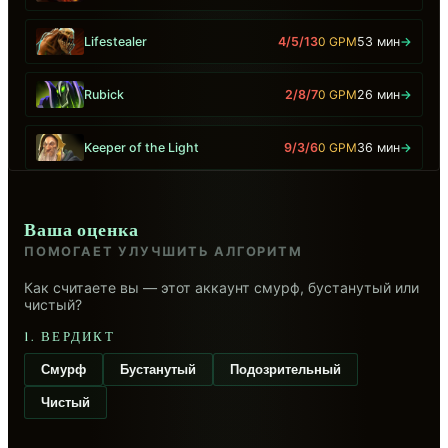
Lifestealer
4/5/13
0 GPM
53 мин
→
Rubick
2/8/7
0 GPM
26 мин
→
Keeper of the Light
9/3/6
0 GPM
36 мин
→
Ваша оценка
ПОМОГАЕТ УЛУЧШИТЬ АЛГОРИТМ
Как считаете вы — этот аккаунт смурф, бустанутый или
чистый?
1. ВЕРДИКТ
Смурф
Бустанутый
Подозрительный
Чистый