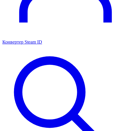
Конвертер Steam ID