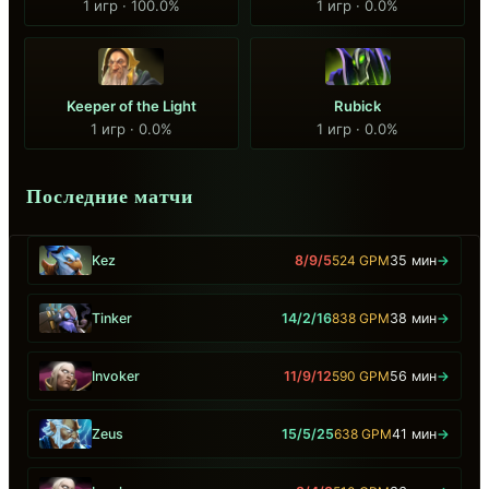
1 игр · 100.0%
1 игр · 0.0%
Keeper of the Light
Rubick
1 игр · 0.0%
1 игр · 0.0%
Последние матчи
Kez
8/9/5
524 GPM
35 мин
→
Tinker
14/2/16
838 GPM
38 мин
→
Invoker
11/9/12
590 GPM
56 мин
→
Zeus
15/5/25
638 GPM
41 мин
→