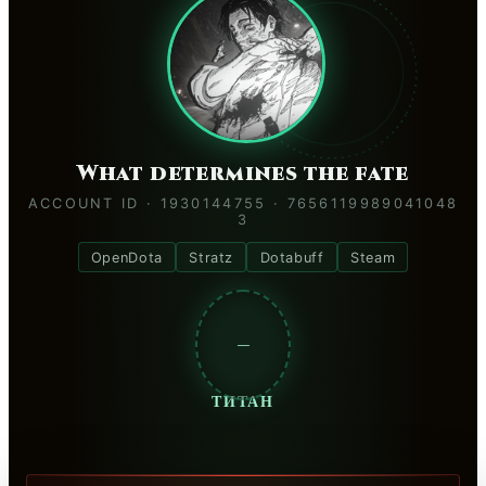
What determines the fate
ACCOUNT ID · 1930144755 · 7656119989041048
3
OpenDota
Stratz
Dotabuff
Steam
—
ТИТАН