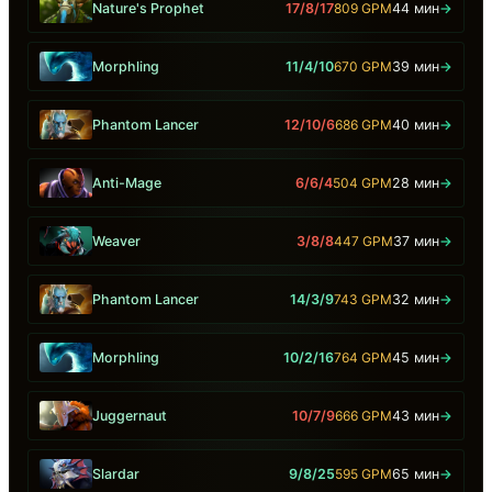
Nature's Prophet
17/8/17
809 GPM
44 мин
→
Morphling
11/4/10
670 GPM
39 мин
→
Phantom Lancer
12/10/6
686 GPM
40 мин
→
Anti-Mage
6/6/4
504 GPM
28 мин
→
Weaver
3/8/8
447 GPM
37 мин
→
Phantom Lancer
14/3/9
743 GPM
32 мин
→
Morphling
10/2/16
764 GPM
45 мин
→
Juggernaut
10/7/9
666 GPM
43 мин
→
Slardar
9/8/25
595 GPM
65 мин
→