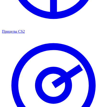
Прицелы CS2