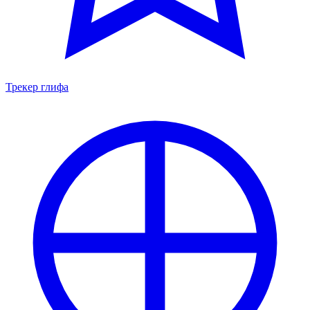
Трекер глифа