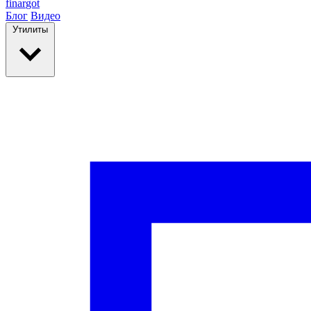
finar
got
Блог
Видео
Утилиты