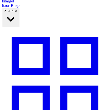
finar
got
Блог
Видео
Утилиты