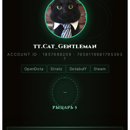
tt.Cat_Gentleman
ACCOUNT ID · 1857688209 · 7656119981795393
7
OpenDota
Stratz
Dotabuff
Steam
—
РЫЦАРЬ 5