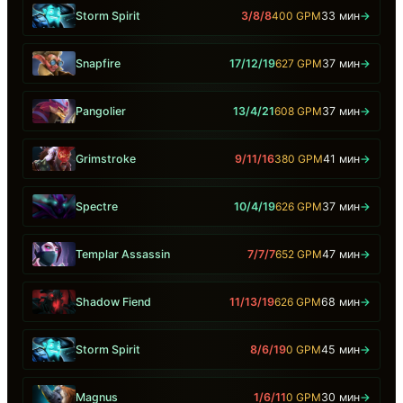
Storm Spirit
3/8/8
400 GPM
33 мин
→
Snapfire
17/12/19
627 GPM
37 мин
→
Pangolier
13/4/21
608 GPM
37 мин
→
Grimstroke
9/11/16
380 GPM
41 мин
→
Spectre
10/4/19
626 GPM
37 мин
→
Templar Assassin
7/7/7
652 GPM
47 мин
→
Shadow Fiend
11/13/19
626 GPM
68 мин
→
Storm Spirit
8/6/19
0 GPM
45 мин
→
Magnus
1/6/11
0 GPM
30 мин
→