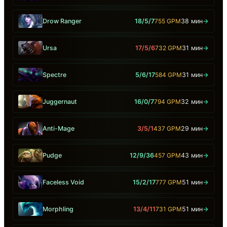
Drow Ranger
18/5/7
755 GPM
38 мин
→
Ursa
17/5/6
732 GPM
31 мин
→
Spectre
5/6/17
584 GPM
31 мин
→
Juggernaut
16/0/7
794 GPM
32 мин
→
Anti-Mage
3/5/1
437 GPM
29 мин
→
Pudge
12/9/36
457 GPM
43 мин
→
Faceless Void
15/2/17
777 GPM
51 мин
→
Morphling
13/4/11
731 GPM
51 мин
→