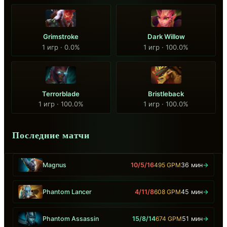
Grimstroke
Dark Willow
1 игр · 0.0%
1 игр · 100.0%
Terrorblade
Bristleback
1 игр · 100.0%
1 игр · 100.0%
Последние матчи
Magnus
10/5/16
495 GPM
36 мин
→
Phantom Lancer
4/11/8
608 GPM
45 мин
→
Phantom Assassin
15/8/14
674 GPM
51 мин
→