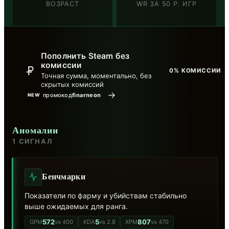
ВОЗРАСТ
WR ЗА 50 Р. ИГР
Пополнить Steam без
комиссии
0% КОМИССИИ
Точная сумма, моментально, без
скрытых комиссий
→
промокод
finarneon
NEW
Аномалии
1 СИГНАЛ
Бенчмарки
Показатели по фарму и убийствам стабильно
выше ожидаемых для ранга.
572
5
807
GPM
vs 400
KDA
vs 2.8
XPM
vs 470