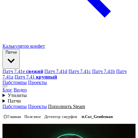
Калькулятор конфет
Патчи
Патч 7.41e
свежий
Патч 7.41d
Патч 7.41c
Патч 7.41b
Патч
7.41а
Патч 7.41
крупный
Пабстомпы
Проекты
Блог
Видео
Утилиты
Патчи
Пабстомпы
Проекты
Пополнить Steam
Главная
Полезное
Детектор смурфов
tt.Cat_Gentleman