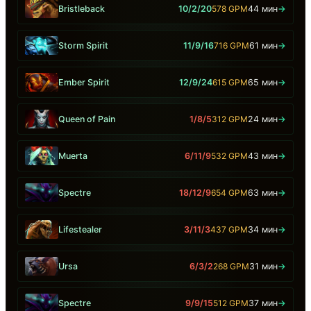
Bristleback
10/2/20
578 GPM
44 мин
→
Storm Spirit
11/9/16
716 GPM
61 мин
→
Ember Spirit
12/9/24
615 GPM
65 мин
→
Queen of Pain
1/8/5
312 GPM
24 мин
→
Muerta
6/11/9
532 GPM
43 мин
→
Spectre
18/12/9
654 GPM
63 мин
→
Lifestealer
3/11/3
437 GPM
34 мин
→
Ursa
6/3/2
268 GPM
31 мин
→
Spectre
9/9/15
512 GPM
37 мин
→