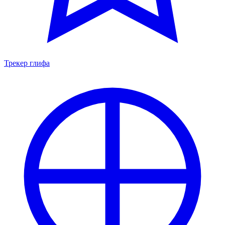
Трекер глифа