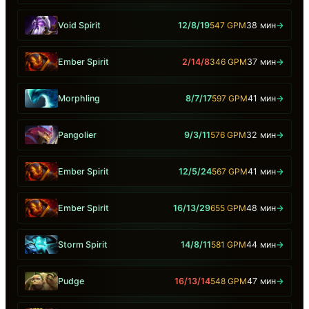
Void Spirit
12/8/19
547 GPM
38 мин
→
Ember Spirit
2/14/8
346 GPM
37 мин
→
Morphling
8/7/17
597 GPM
41 мин
→
Pangolier
9/3/11
576 GPM
32 мин
→
Ember Spirit
12/5/24
567 GPM
41 мин
→
Ember Spirit
16/13/29
655 GPM
48 мин
→
Storm Spirit
14/8/11
581 GPM
44 мин
→
Pudge
16/13/14
548 GPM
47 мин
→