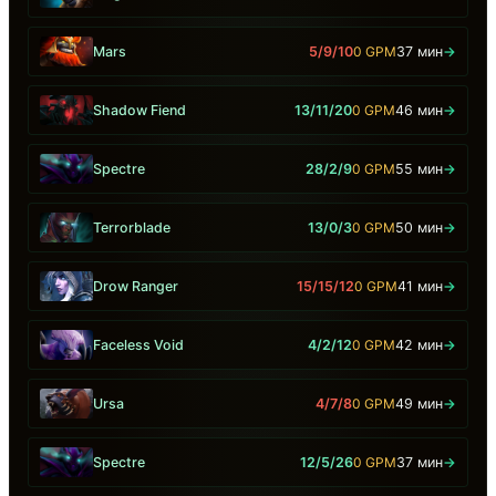
Mars
5/9/10
0 GPM
37 мин
→
Shadow Fiend
13/11/20
0 GPM
46 мин
→
Spectre
28/2/9
0 GPM
55 мин
→
Terrorblade
13/0/3
0 GPM
50 мин
→
Drow Ranger
15/15/12
0 GPM
41 мин
→
Faceless Void
4/2/12
0 GPM
42 мин
→
Ursa
4/7/8
0 GPM
49 мин
→
Spectre
12/5/26
0 GPM
37 мин
→