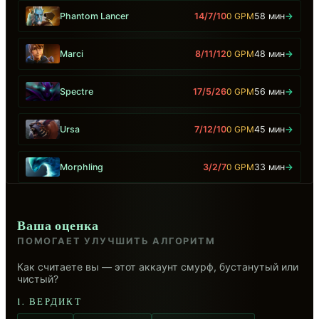
Phantom Lancer
14/7/10
0 GPM
58 мин
→
Marci
8/11/12
0 GPM
48 мин
→
Spectre
17/5/26
0 GPM
56 мин
→
Ursa
7/12/10
0 GPM
45 мин
→
Morphling
3/2/7
0 GPM
33 мин
→
Ваша оценка
ПОМОГАЕТ УЛУЧШИТЬ АЛГОРИТМ
Как считаете вы — этот аккаунт смурф, бустанутый или
чистый?
1. ВЕРДИКТ