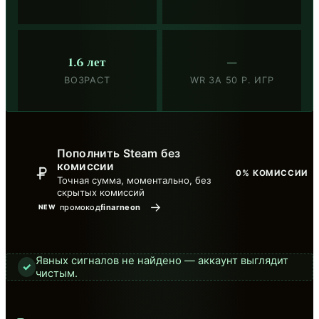
1.6 лет
—
ВОЗРАСТ
WR ЗА 50 Р. ИГР
Пополнить Steam без
комиссии
0% КОМИССИИ
Точная сумма, моментально, без
скрытых комиссий
→
промокод
finarneon
NEW
Явных сигналов не найдено — аккаунт выглядит
✓
чистым.