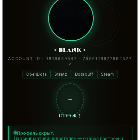
< blank >
ACCOUNT ID · 1819659547 · 7656119977992527
5
OpenDota
Stratz
Dotabuff
Steam
—
СТРАЖ 3
Профиль скрыт.
Парсинг матчей недоступен — оценка построена