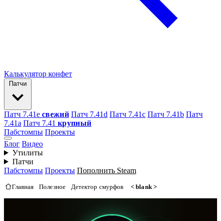
Калькулятор конфет
Патчи
Патч 7.41e
свежий
Патч 7.41d
Патч 7.41c
Патч 7.41b
Патч
7.41а
Патч 7.41
крупный
Пабстомпы
Проекты
Блог
Видео
Утилиты
Патчи
Пабстомпы
Проекты
Пополнить Steam
Главная
Полезное
Детектор смурфов
< blank >