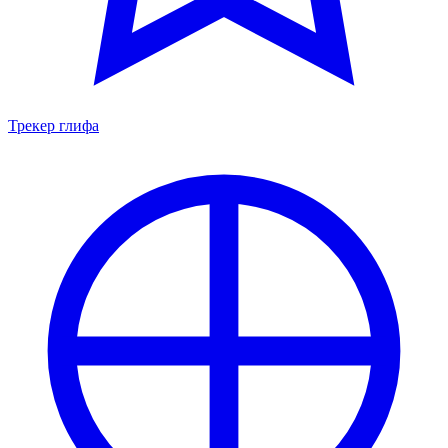
Трекер глифа