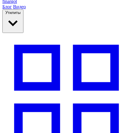
finar
got
Блог
Видео
Утилиты